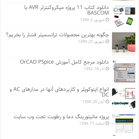
دانلود کتاب 11 پروژه میکروکنترلر AVR با
BASCOM
شهریور 5, 1394
چگونه بهترین محصولات ترانسمیتر فشار را بخریم؟
شهریور 25, 1399
دانلود مرجع کامل آموزش OrCAD PSpice
آذر 18, 1392
انواع اپتوکوپلر و کاربردهای آنها در مدارهای AC و
DC
آبان 20, 1399
پروژه مانيتورينگ دما و رطوبت تحت وب سایت
اسفند 17, 1394