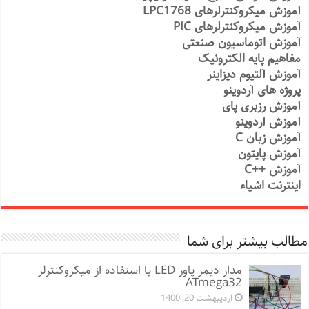
آموزش میکروکنترلرهای LPC1768
آموزش میکروکنترلرهای PIC
آموزش اتوماسیون صنعتی
مفاهیم پایه الکترونیک
آموزش آلتیوم دیزاینر
پروژه های آردوینو
آموزش رزبری پای
آموزش آردوینو
آموزش زبان C
آموزش پایتون
آموزش ++C
اینترنت اشیاء
مطالب بیشتر برای شما
مدار دیمر پاور LED با استفاده از میکروکنترلر
ATmega32
اردیبهشت 20, 1400