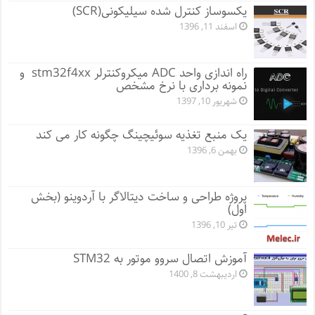
یکسوساز کنترل شده سیلیکونی(SCR)
اسفند 11, 1396
راه اندازی واحد ADC میکروکنترلر stm32f4xx و
نمونه برداری با نرخ مشخص
شهریور 10, 1397
یک منبع تغذیه سوئیچینگ چگونه کار می کند
بهمن 6, 1396
پروژه طراحی و ساخت دیتالاگر با آردوینو (بخش
اول)
تیر 10, 1396
آموزش اتصال سروو موتور به STM32
اردیبهشت 8, 1400