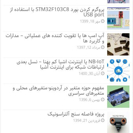
پروگرم کردن بورد STM32F103C8 با استفاده از
USB port
مهر 18, 1399
آپ امپ ها یا تقویت کننده های عملیاتی – مدارات
و کاربرد ها
مرداد 12, 1397
NB-IoT یا اینترنت اشیا کم پهنا – نسل بعدی
ارتباطات شبکه برای اینترنت اشیا
آبان 30, 1400
مفهوم حوزه متغیر در آردوینو-متغیرهای محلی و
متغیرهای سراسری
بهمن 6, 1396
پروژه فاصله سنج آلتراسونیک
فروردین 21, 1394