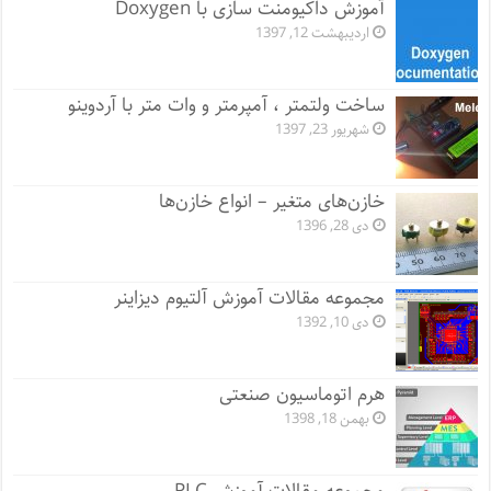
آموزش داکیومنت سازی با Doxygen
اردیبهشت 12, 1397
ساخت ولتمتر ، آمپرمتر و وات متر با آردوینو
شهریور 23, 1397
خازن‌های متغیر – انواع خازن‌ها
دی 28, 1396
مجموعه مقالات آموزش آلتیوم دیزاینر
دی 10, 1392
هرم اتوماسیون صنعتی
بهمن 18, 1398