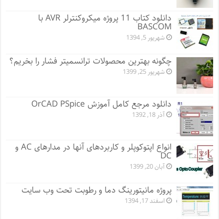
دانلود کتاب 11 پروژه میکروکنترلر AVR با
BASCOM
شهریور 5, 1394
چگونه بهترین محصولات ترانسمیتر فشار را بخریم؟
شهریور 25, 1399
دانلود مرجع کامل آموزش OrCAD PSpice
آذر 18, 1392
انواع اپتوکوپلر و کاربردهای آنها در مدارهای AC و
DC
آبان 20, 1399
پروژه مانيتورينگ دما و رطوبت تحت وب سایت
اسفند 17, 1394