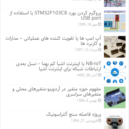
پروگرم کردن بورد STM32F103C8 با استفاده از
USB port
مهر 18, 1399
آپ امپ ها یا تقویت کننده های عملیاتی – مدارات
و کاربرد ها
مرداد 12, 1397
NB-IoT یا اینترنت اشیا کم پهنا – نسل بعدی
ارتباطات شبکه برای اینترنت اشیا
آبان 30, 1400
مفهوم حوزه متغیر در آردوینو-متغیرهای محلی و
متغیرهای سراسری
بهمن 6, 1396
پروژه فاصله سنج آلتراسونیک
فروردین 21, 1394