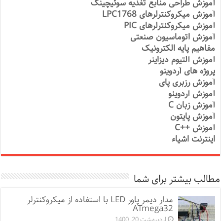
آموزش طراحی منابع تغذیه سوئیچینگ
آموزش میکروکنترلرهای LPC1768
آموزش میکروکنترلرهای PIC
آموزش اتوماسیون صنعتی
مفاهیم پایه الکترونیک
آموزش آلتیوم دیزاینر
پروژه های آردوینو
آموزش رزبری پای
آموزش آردوینو
آموزش زبان C
آموزش پایتون
آموزش ++C
اینترنت اشیاء
مطالب بیشتر برای شما
مدار دیمر پاور LED با استفاده از میکروکنترلر
ATmega32
اردیبهشت 20, 1400