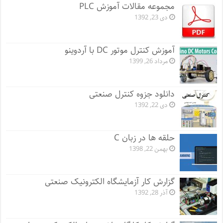
مجموعه مقالات آموزش PLC
دی 23, 1392
آموزش کنترل موتور DC با آردوینو
مرداد 26, 1399
دانلود جزوه کنترل صنعتی
دی 22, 1392
حلقه ها در زبان C
بهمن 22, 1398
گزارش کار آزمایشگاه الکترونیک صنعتی
آذر 28, 1392