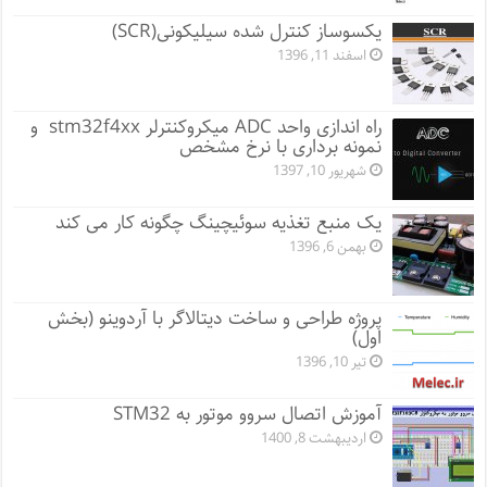
یکسوساز کنترل شده سیلیکونی(SCR)
اسفند 11, 1396
راه اندازی واحد ADC میکروکنترلر stm32f4xx و
نمونه برداری با نرخ مشخص
شهریور 10, 1397
یک منبع تغذیه سوئیچینگ چگونه کار می کند
بهمن 6, 1396
پروژه طراحی و ساخت دیتالاگر با آردوینو (بخش
اول)
تیر 10, 1396
آموزش اتصال سروو موتور به STM32
اردیبهشت 8, 1400