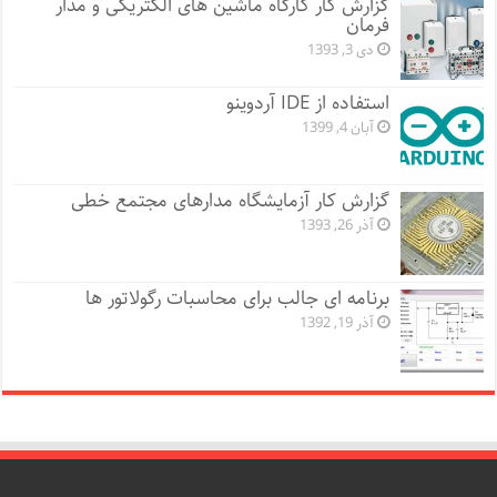
گزارش کار کارگاه ماشین های الکتریکی و مدار
فرمان
دی 3, 1393
استفاده از IDE آردوینو
آبان 4, 1399
گزارش کار آزمایشگاه مدارهای مجتمع خطی
آذر 26, 1393
برنامه ای جالب برای محاسبات رگولاتور ها
آذر 19, 1392