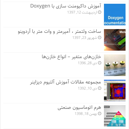
آموزش داکیومنت سازی با Doxygen
اردیبهشت 12, 1397
ساخت ولتمتر ، آمپرمتر و وات متر با آردوینو
شهریور 23, 1397
خازن‌های متغیر – انواع خازن‌ها
دی 28, 1396
مجموعه مقالات آموزش آلتیوم دیزاینر
دی 10, 1392
هرم اتوماسیون صنعتی
بهمن 18, 1398