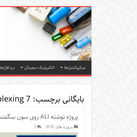
میکروکنترلرها
الکترونیک دیجیتال
نرم افزارها
بایگانی برچسب:
7 seg display multiplexing
پروژه نوشته ALI روی سون سگمنت
پروژه های AVR
5