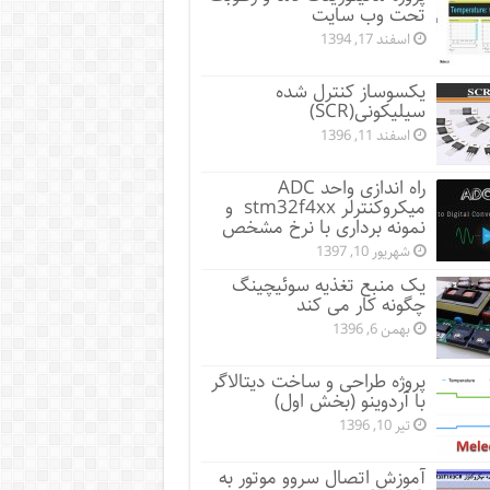
تحت وب سایت
اسفند 17, 1394
یکسوساز کنترل شده
سیلیکونی(SCR)
اسفند 11, 1396
راه اندازی واحد ADC
میکروکنترلر stm32f4xx و
نمونه برداری با نرخ مشخص
شهریور 10, 1397
یک منبع تغذیه سوئیچینگ
چگونه کار می کند
بهمن 6, 1396
پروژه طراحی و ساخت دیتالاگر
با آردوینو (بخش اول)
تیر 10, 1396
آموزش اتصال سروو موتور به