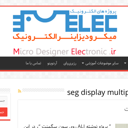
سایر موضوعات آموزشی
رزبری‌پای
آردوینو
تماس با ما
” پروژه نوشته ALI روی سون سگمنت “، در این