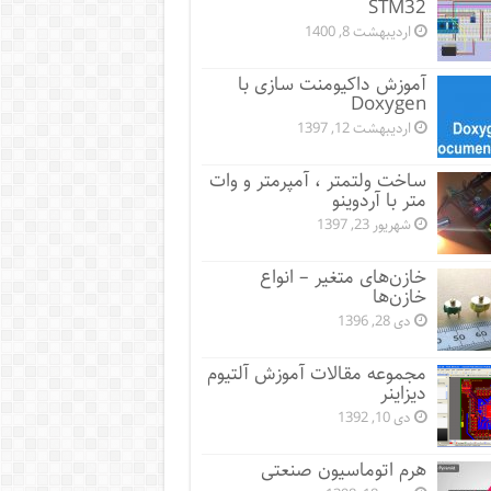
STM32
اردیبهشت 8, 1400
آموزش داکیومنت سازی با
Doxygen
اردیبهشت 12, 1397
ساخت ولتمتر ، آمپرمتر و وات
متر با آردوینو
شهریور 23, 1397
خازن‌های متغیر – انواع
خازن‌ها
دی 28, 1396
مجموعه مقالات آموزش آلتیوم
دیزاینر
دی 10, 1392
هرم اتوماسیون صنعتی