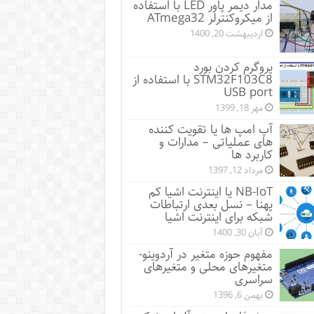
مدار دیمر پاور LED با استفاده
از میکروکنترلر ATmega32
اردیبهشت 20, 1400
پروگرم کردن بورد
STM32F103C8 با استفاده از
USB port
مهر 18, 1399
آپ امپ ها یا تقویت کننده
های عملیاتی – مدارات و
کاربرد ها
مرداد 12, 1397
NB-IoT یا اینترنت اشیا کم
پهنا – نسل بعدی ارتباطات
شبکه برای اینترنت اشیا
آبان 30, 1400
مفهوم حوزه متغیر در آردوینو-
متغیرهای محلی و متغیرهای
سراسری
بهمن 6, 1396