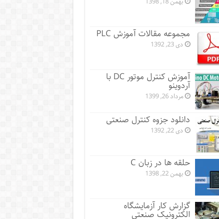
بهمن 18, 1398
مجموعه مقالات آموزش PLC
دی 23, 1392
آموزش کنترل موتور DC با
آردوینو
مرداد 26, 1399
دانلود جزوه کنترل صنعتی
دی 22, 1392
حلقه ها در زبان C
بهمن 22, 1398
گزارش کار آزمایشگاه
الکترونیک صنعتی