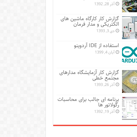
آذر 28, 1392
گزارش کار کارگاه ماشین های
الکتریکی و مدار فرمان
دی 3, 1393
استفاده از IDE آردوینو
آبان 4, 1399
گزارش کار آزمایشگاه مدارهای
مجتمع خطی
آذر 26, 1393
برنامه ای جالب برای محاسبات
رگولاتور ها
آذر 19, 1392