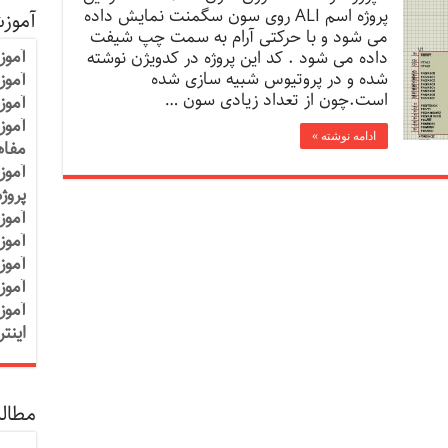
پروژه اسم ALI روی سون سگمنت نمایش داده
آموز
می شود و با حرکتی آرام به سمت چپ شیفت
آموز
داده می شود . کد این پروژه در کدویژن نوشته
شده و در پروتیوس شبیه سازی شده
آموزش
است.چون از تعداد زیادی سون …
آموز
آموز
ادامه نوشته »
مفاه
آموز
پروژ
آموز
آموز
آموز
آموز
آموز
اینت
مطالب