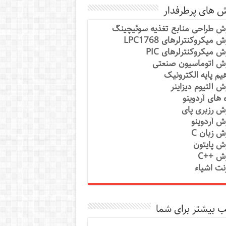
ش های پرطرفدار
ش طراحی منابع تغذیه سوئیچینگ
 میکروکنترلرهای LPC1768
ش میکروکنترلرهای PIC
ش اتوماسیون صنعتی
یم پایه الکترونیک
ش آلتیوم دیزاینر
ه های آردوینو
ش رزبری پای
ش آردوینو
ش زبان C
ش پایتون
ش ++C
رنت اشیاء
 بیشتر برای شما