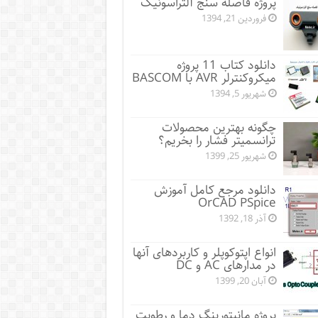
پروژه فاصله سنج آلتراسونیک
فروردین 21, 1394
دانلود کتاب 11 پروژه
میکروکنترلر AVR با BASCOM
شهریور 5, 1394
چگونه بهترین محصولات
ترانسمیتر فشار را بخریم؟
شهریور 25, 1399
دانلود مرجع کامل آموزش
OrCAD PSpice
آذر 18, 1392
انواع اپتوکوپلر و کاربردهای آنها
در مدارهای AC و DC
آبان 20, 1399
پروژه مانيتورينگ دما و رطوبت