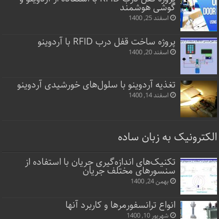
گوشی هوشمند
اسفند 25, 1400
پروژه ساخت قفل‌ درب RFID با آردوینو
اسفند 20, 1400
تغذیه آردوینو با سلول‌های خورشیدی آردوینو
اسفند 14, 1400
الکترونیک به زبان ساده
تکنیک‌های اندازه‌گیری جریان با استفاده از
سنسورهای مختلف جریان
بهمن 24, 1400
انواع ترانسفورمرها و کاربرد آنها
شهریور 10, 1400