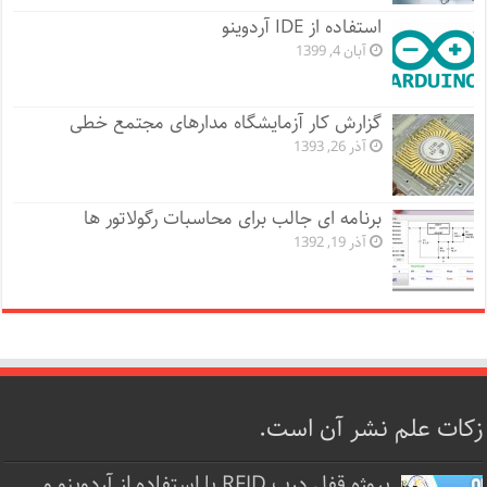
استفاده از IDE آردوینو
آبان 4, 1399
گزارش کار آزمایشگاه مدارهای مجتمع خطی
آذر 26, 1393
برنامه ای جالب برای محاسبات رگولاتور ها
آذر 19, 1392
زکات علم نشر آن است.
پروژه قفل‌ درب RFID با استفاده از آردوینو و