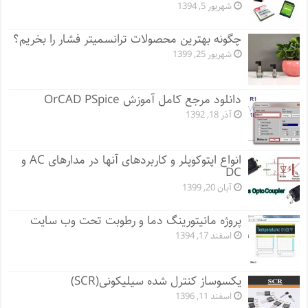
شهریور 5, 1394
چگونه بهترین محصولات ترانسمیتر فشار را بخریم؟
شهریور 25, 1399
دانلود مرجع کامل آموزش OrCAD PSpice
آذر 18, 1392
انواع اپتوکوپلر و کاربردهای آنها در مدارهای AC و
DC
آبان 20, 1399
پروژه مانيتورينگ دما و رطوبت تحت وب سایت
اسفند 17, 1394
یکسوساز کنترل شده سیلیکونی(SCR)
اسفند 11, 1396