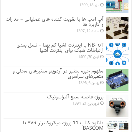
مهر 18, 1399
آپ امپ ها یا تقویت کننده های عملیاتی – مدارات
و کاربرد ها
مرداد 12, 1397
NB-IoT یا اینترنت اشیا کم پهنا – نسل بعدی
ارتباطات شبکه برای اینترنت اشیا
آبان 30, 1400
مفهوم حوزه متغیر در آردوینو-متغیرهای محلی و
متغیرهای سراسری
بهمن 6, 1396
پروژه فاصله سنج آلتراسونیک
فروردین 21, 1394
دانلود کتاب 11 پروژه میکروکنترلر AVR با
BASCOM