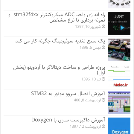
راه اندازی واحد ADC میکروکنترلر stm32f4xx و
نمونه برداری با نرخ مشخص
شهریور 10, 1397
یک منبع تغذیه سوئیچینگ چگونه کار می کند
بهمن 6, 1396
پروژه طراحی و ساخت دیتالاگر با آردوینو (بخش
اول)
تیر 10, 1396
آموزش اتصال سروو موتور به STM32
اردیبهشت 8, 1400
آموزش داکیومنت سازی با Doxygen
اردیبهشت 12, 1397