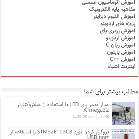
آموزش اتوماسیون صنعتی
مفاهیم پایه الکترونیک
آموزش آلتیوم دیزاینر
پروژه های آردوینو
آموزش رزبری پای
آموزش آردوینو
آموزش زبان C
آموزش پایتون
آموزش ++C
اینترنت اشیاء
مطالب بیشتر برای شما
مدار دیمر پاور LED با استفاده از میکروکنترلر
ATmega32
اردیبهشت 20, 1400
پروگرم کردن بورد STM32F103C8 با استفاده از
USB port