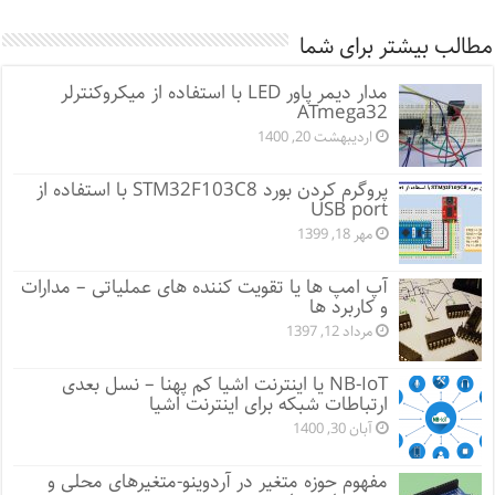
مطالب بیشتر برای شما
مدار دیمر پاور LED با استفاده از میکروکنترلر
ATmega32
اردیبهشت 20, 1400
پروگرم کردن بورد STM32F103C8 با استفاده از
USB port
مهر 18, 1399
آپ امپ ها یا تقویت کننده های عملیاتی – مدارات
و کاربرد ها
مرداد 12, 1397
NB-IoT یا اینترنت اشیا کم پهنا – نسل بعدی
ارتباطات شبکه برای اینترنت اشیا
آبان 30, 1400
مفهوم حوزه متغیر در آردوینو-متغیرهای محلی و