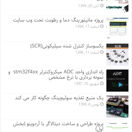
آبان 20, 1399
پروژه مانيتورينگ دما و رطوبت تحت وب سایت
اسفند 17, 1394
یکسوساز کنترل شده سیلیکونی(SCR)
اسفند 11, 1396
راه اندازی واحد ADC میکروکنترلر stm32f4xx و
نمونه برداری با نرخ مشخص
شهریور 10, 1397
یک منبع تغذیه سوئیچینگ چگونه کار می کند
بهمن 6, 1396
پروژه طراحی و ساخت دیتالاگر با آردوینو (بخش
اول)