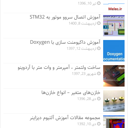
تیر 10, 1396
آموزش اتصال سروو موتور به STM32
اردیبهشت 8, 1400
آموزش داکیومنت سازی با Doxygen
اردیبهشت 12, 1397
ساخت ولتمتر ، آمپرمتر و وات متر با آردوینو
شهریور 23, 1397
خازن‌های متغیر – انواع خازن‌ها
دی 28, 1396
مجموعه مقالات آموزش آلتیوم دیزاینر
دی 10, 1392