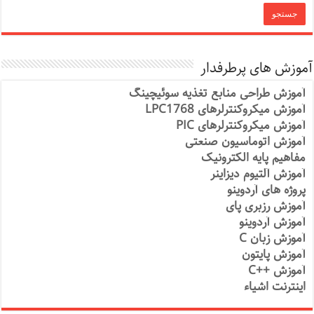
آموزش های پرطرفدار
آموزش طراحی منابع تغذیه سوئیچینگ
آموزش میکروکنترلرهای LPC1768
آموزش میکروکنترلرهای PIC
آموزش اتوماسیون صنعتی
مفاهیم پایه الکترونیک
آموزش آلتیوم دیزاینر
پروژه های آردوینو
آموزش رزبری پای
آموزش آردوینو
آموزش زبان C
آموزش پایتون
آموزش ++C
اینترنت اشیاء