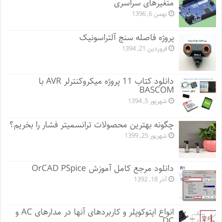
متغیرهای سراسری
بهمن 6, 1396
پروژه فاصله سنج آلتراسونیک
فروردین 21, 1394
دانلود کتاب 11 پروژه میکروکنترلر AVR با
BASCOM
شهریور 5, 1394
چگونه بهترین محصولات ترانسمیتر فشار را بخریم؟
شهریور 25, 1399
دانلود مرجع کامل آموزش OrCAD PSpice
آذر 18, 1392
انواع اپتوکوپلر و کاربردهای آنها در مدارهای AC و
DC