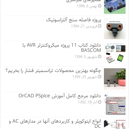
بهمن 6, 1396
پروژه فاصله سنج آلتراسونیک
فروردین 21, 1394
دانلود کتاب 11 پروژه میکروکنترلر AVR با
BASCOM
شهریور 5, 1394
چگونه بهترین محصولات ترانسمیتر فشار را بخریم؟
شهریور 25, 1399
دانلود مرجع کامل آموزش OrCAD PSpice
آذر 18, 1392
انواع اپتوکوپلر و کاربردهای آنها در مدارهای AC و
DC