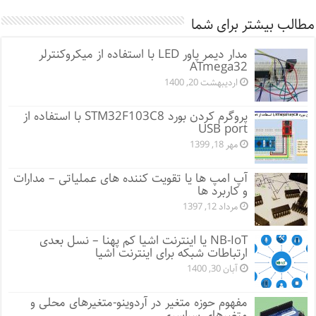
مطالب بیشتر برای شما
مدار دیمر پاور LED با استفاده از میکروکنترلر
ATmega32
اردیبهشت 20, 1400
پروگرم کردن بورد STM32F103C8 با استفاده از
USB port
مهر 18, 1399
آپ امپ ها یا تقویت کننده های عملیاتی – مدارات
و کاربرد ها
مرداد 12, 1397
NB-IoT یا اینترنت اشیا کم پهنا – نسل بعدی
ارتباطات شبکه برای اینترنت اشیا
آبان 30, 1400
مفهوم حوزه متغیر در آردوینو-متغیرهای محلی و
متغیرهای سراسری