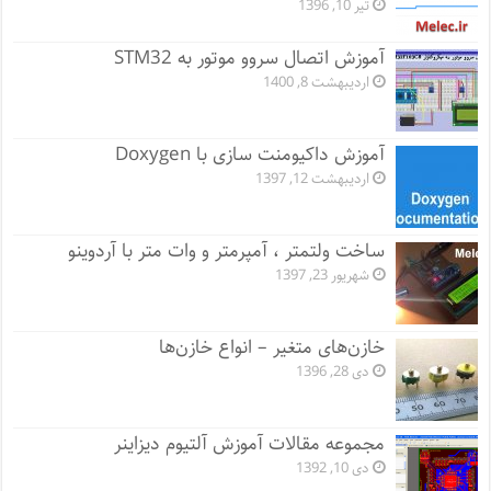
تیر 10, 1396
آموزش اتصال سروو موتور به STM32
اردیبهشت 8, 1400
آموزش داکیومنت سازی با Doxygen
اردیبهشت 12, 1397
ساخت ولتمتر ، آمپرمتر و وات متر با آردوینو
شهریور 23, 1397
خازن‌های متغیر – انواع خازن‌ها
دی 28, 1396
مجموعه مقالات آموزش آلتیوم دیزاینر
دی 10, 1392