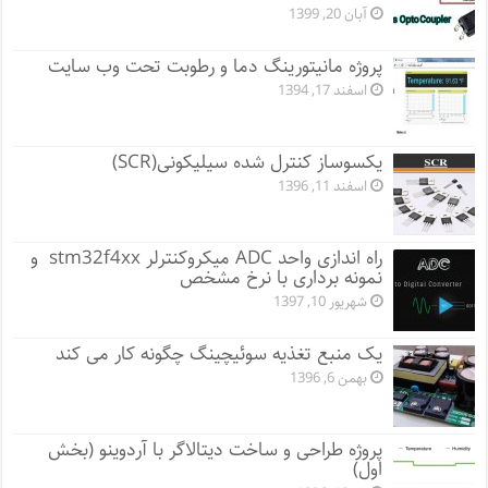
آبان 20, 1399
پروژه مانيتورينگ دما و رطوبت تحت وب سایت
اسفند 17, 1394
یکسوساز کنترل شده سیلیکونی(SCR)
اسفند 11, 1396
راه اندازی واحد ADC میکروکنترلر stm32f4xx و
نمونه برداری با نرخ مشخص
شهریور 10, 1397
یک منبع تغذیه سوئیچینگ چگونه کار می کند
بهمن 6, 1396
پروژه طراحی و ساخت دیتالاگر با آردوینو (بخش
اول)