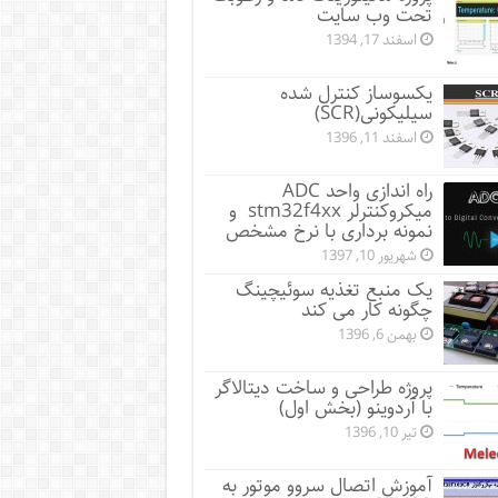
تحت وب سایت
اسفند 17, 1394
یکسوساز کنترل شده
سیلیکونی(SCR)
اسفند 11, 1396
راه اندازی واحد ADC
میکروکنترلر stm32f4xx و
نمونه برداری با نرخ مشخص
شهریور 10, 1397
یک منبع تغذیه سوئیچینگ
چگونه کار می کند
بهمن 6, 1396
پروژه طراحی و ساخت دیتالاگر
با آردوینو (بخش اول)
تیر 10, 1396
آموزش اتصال سروو موتور به