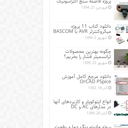
پروژه فاصله سنج آلتراسونیک
فروردین 21, 1394
دانلود کتاب 11 پروژه
میکروکنترلر AVR با BASCOM
شهریور 5, 1394
چگونه بهترین محصولات
ترانسمیتر فشار را بخریم؟
شهریور 25, 1399
دانلود مرجع کامل آموزش
OrCAD PSpice
آذر 18, 1392
انواع اپتوکوپلر و کاربردهای آنها
در مدارهای AC و DC
آبان 20, 1399
پروژه مانيتورينگ دما و رطوبت