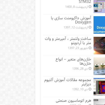
STM32
اردیبهشت 8, 1400
آموزش داکیومنت سازی با
Doxygen
اردیبهشت 12, 1397
ساخت ولتمتر ، آمپرمتر و وات
متر با آردوینو
شهریور 23, 1397
خازن‌های متغیر – انواع
خازن‌ها
دی 28, 1396
مجموعه مقالات آموزش آلتیوم
دیزاینر
دی 10, 1392
هرم اتوماسیون صنعتی