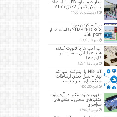
مدار دیمر پاور LED با استفاده
از میکروکنترلر ATmega32
اردیبهشت 20, 1400
پروگرم کردن بورد
STM32F103C8 با استفاده از
USB port
مهر 18, 1399
آپ امپ ها یا تقویت کننده
های عملیاتی – مدارات و
کاربرد ها
مرداد 12, 1397
NB-IoT یا اینترنت اشیا کم
پهنا – نسل بعدی ارتباطات
شبکه برای اینترنت اشیا
آبان 30, 1400
مفهوم حوزه متغیر در آردوینو-
متغیرهای محلی و متغیرهای
سراسری
بهمن 6, 1396