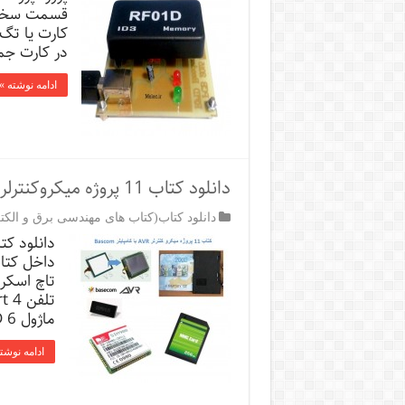
قسمت سخت ا
کارت یا تگ 
در کارت جم
ادامه نوشته »
دانلود کتاب 11 پروژه میکروکنترلر AVR با BASCOM
دانلود کتاب(کتاب های مهندسی برق و الکت
ماژول RF01D 6- دربازکن با …
ادامه نوشت