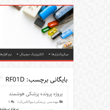
میکروکنترلرها
الکترونیک دیجیتال
نرم افزارها
بایگانی برچسب:
RF01D
پروژه پرونده پزشکی هوشمند
مهندسی پزشکی(بیوالکتریک)
6
پروژه پروند