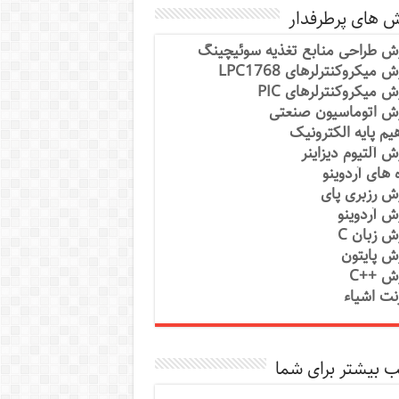
ش های پرطرفدار
ش طراحی منابع تغذیه سوئیچینگ
 میکروکنترلرهای LPC1768
ش میکروکنترلرهای PIC
ش اتوماسیون صنعتی
یم پایه الکترونیک
ش آلتیوم دیزاینر
ه های آردوینو
ش رزبری پای
ش آردوینو
ش زبان C
ش پایتون
ش ++C
رنت اشیاء
 بیشتر برای شما