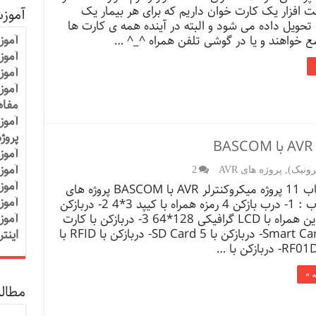
فزار یک کارت خوان داریم که برای هر بیمار یک
آموز
تحویل داده می شود و البته در آینده همه ی کارت ها
آموز
ع خواهند و یا در گوشی تلفن همراه ^_^ …
آموزش
آموز
آموز
مفاه
آموز
پروژ
آموز
آموز
رونیک)
,
پروژه های AVR
2
آموز
دانلود کتاب 11 پروژه میکروکنترلر AVR با BASCOM پروژه های
آموز
داخل کتاب : 1- درب بازکن 4 رمزه همراه با کیپد 3*4 2- دربازکن
آموز
تاچ اسکرین همراه با LCD گرافیکی 128*64 3- دربازکن با کارت
تلفن Smart Cart 4- دربازکن با SD Card 5- دربازکن با RFID با
اینت
ه »
مطالب