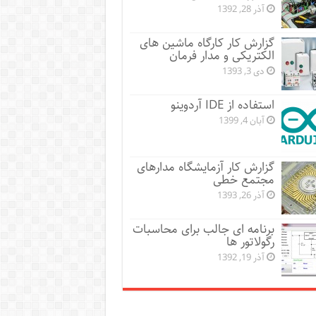
آذر 28, 1392
گزارش کار کارگاه ماشین های
الکتریکی و مدار فرمان
دی 3, 1393
استفاده از IDE آردوینو
آبان 4, 1399
گزارش کار آزمایشگاه مدارهای
مجتمع خطی
آذر 26, 1393
برنامه ای جالب برای محاسبات
رگولاتور ها
آذر 19, 1392