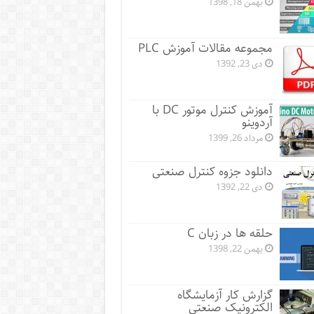
بهمن 18, 1398
مجموعه مقالات آموزش PLC
دی 23, 1392
آموزش کنترل موتور DC با
آردوینو
مرداد 26, 1399
دانلود جزوه کنترل صنعتی
دی 22, 1392
حلقه ها در زبان C
بهمن 22, 1398
گزارش کار آزمایشگاه
الکترونیک صنعتی