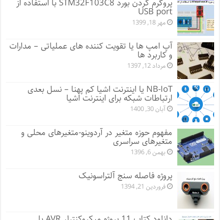
پروگرم کردن بورد STM32F103C8 با استفاده از
USB port
مهر 18, 1399
آپ امپ ها یا تقویت کننده های عملیاتی – مدارات
و کاربرد ها
مرداد 12, 1397
NB-IoT یا اینترنت اشیا کم پهنا – نسل بعدی
ارتباطات شبکه برای اینترنت اشیا
آبان 30, 1400
مفهوم حوزه متغیر در آردوینو-متغیرهای محلی و
متغیرهای سراسری
بهمن 6, 1396
پروژه فاصله سنج آلتراسونیک
فروردین 21, 1394
دانلود کتاب 11 پروژه میکروکنترلر AVR با