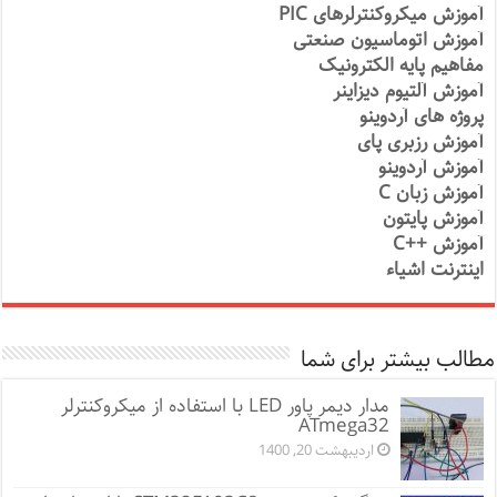
آموزش میکروکنترلرهای PIC
آموزش اتوماسیون صنعتی
مفاهیم پایه الکترونیک
آموزش آلتیوم دیزاینر
پروژه های آردوینو
آموزش رزبری پای
آموزش آردوینو
آموزش زبان C
آموزش پایتون
آموزش ++C
اینترنت اشیاء
مطالب بیشتر برای شما
مدار دیمر پاور LED با استفاده از میکروکنترلر
ATmega32
اردیبهشت 20, 1400