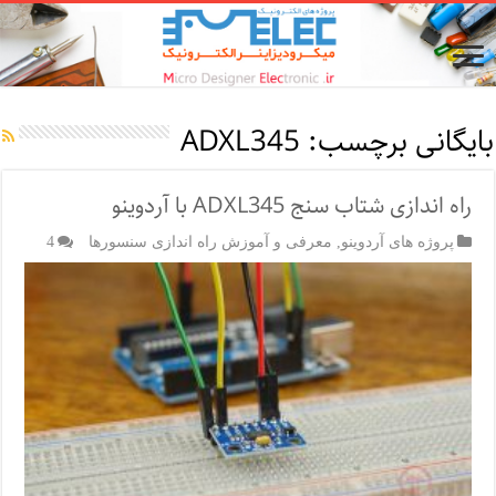
بایگانی برچسب:
ADXL345
راه اندازی شتاب سنج ADXL345 با آردوینو
پروژه های آردوینو
,
معرفی و آموزش راه اندازی سنسورها
4