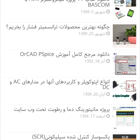
BASCOM
شهریور 5, 1394
چگونه بهترین محصولات ترانسمیتر فشار را بخریم؟
شهریور 25, 1399
دانلود مرجع کامل آموزش OrCAD PSpice
آذر 18, 1392
انواع اپتوکوپلر و کاربردهای آنها در مدارهای AC و
DC
آبان 20, 1399
پروژه مانيتورينگ دما و رطوبت تحت وب سایت
اسفند 17, 1394
یکسوساز کنترل شده سیلیکونی(SCR)