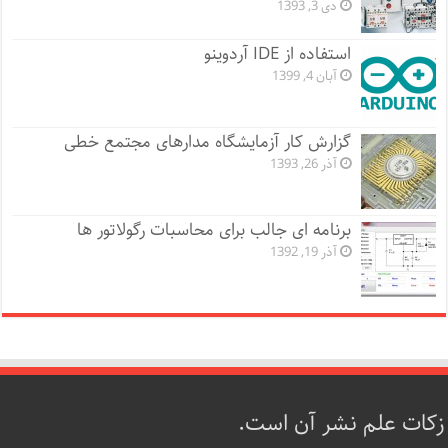
دی 3, 1393
استفاده از IDE آردوینو
آبان 4, 1399
گزارش کار آزمایشگاه مدارهای مجتمع خطی
آذر 26, 1393
برنامه ای جالب برای محاسبات رگولاتور ها
آذر 19, 1392
زکات علم نشر آن است.