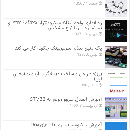
اسفند 11, 1396
راه اندازی واحد ADC میکروکنترلر stm32f4xx و
نمونه برداری با نرخ مشخص
شهریور 10, 1397
یک منبع تغذیه سوئیچینگ چگونه کار می کند
بهمن 6, 1396
پروژه طراحی و ساخت دیتالاگر با آردوینو (بخش
اول)
تیر 10, 1396
آموزش اتصال سروو موتور به STM32
اردیبهشت 8, 1400
آموزش داکیومنت سازی با Doxygen