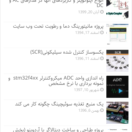
انواع اپتوکوپلر و کاربردهای آنها در مدارهای AC و
DC
آبان 20, 1399
پروژه مانيتورينگ دما و رطوبت تحت وب سایت
اسفند 17, 1394
یکسوساز کنترل شده سیلیکونی(SCR)
اسفند 11, 1396
راه اندازی واحد ADC میکروکنترلر stm32f4xx و
نمونه برداری با نرخ مشخص
شهریور 10, 1397
یک منبع تغذیه سوئیچینگ چگونه کار می کند
بهمن 6, 1396
پروژه طراحی و ساخت دیتالاگر با آردوینو (بخش