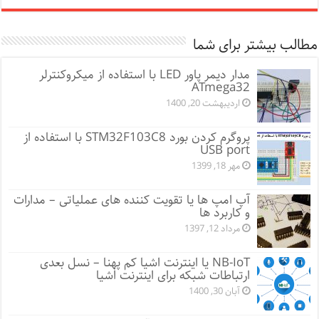
مطالب بیشتر برای شما
مدار دیمر پاور LED با استفاده از میکروکنترلر
ATmega32
اردیبهشت 20, 1400
پروگرم کردن بورد STM32F103C8 با استفاده از
USB port
مهر 18, 1399
آپ امپ ها یا تقویت کننده های عملیاتی – مدارات
و کاربرد ها
مرداد 12, 1397
NB-IoT یا اینترنت اشیا کم پهنا – نسل بعدی
ارتباطات شبکه برای اینترنت اشیا
آبان 30, 1400