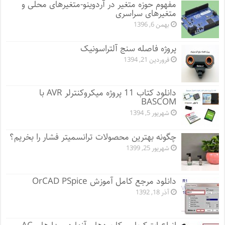
مفهوم حوزه متغیر در آردوینو-متغیرهای محلی و
متغیرهای سراسری
بهمن 6, 1396
پروژه فاصله سنج آلتراسونیک
فروردین 21, 1394
دانلود کتاب 11 پروژه میکروکنترلر AVR با
BASCOM
شهریور 5, 1394
چگونه بهترین محصولات ترانسمیتر فشار را بخریم؟
شهریور 25, 1399
دانلود مرجع کامل آموزش OrCAD PSpice
آذر 18, 1392