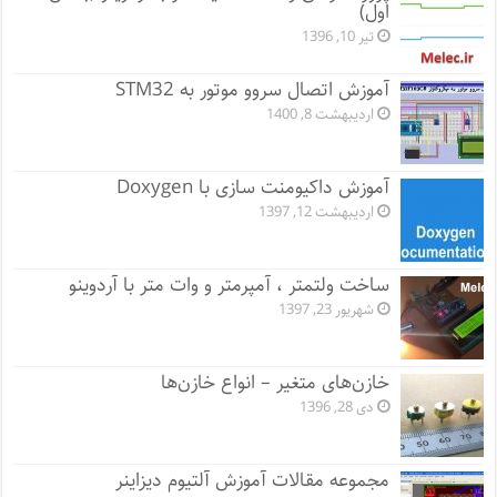
اول)
تیر 10, 1396
آموزش اتصال سروو موتور به STM32
اردیبهشت 8, 1400
آموزش داکیومنت سازی با Doxygen
اردیبهشت 12, 1397
ساخت ولتمتر ، آمپرمتر و وات متر با آردوینو
شهریور 23, 1397
خازن‌های متغیر – انواع خازن‌ها
دی 28, 1396
مجموعه مقالات آموزش آلتیوم دیزاینر