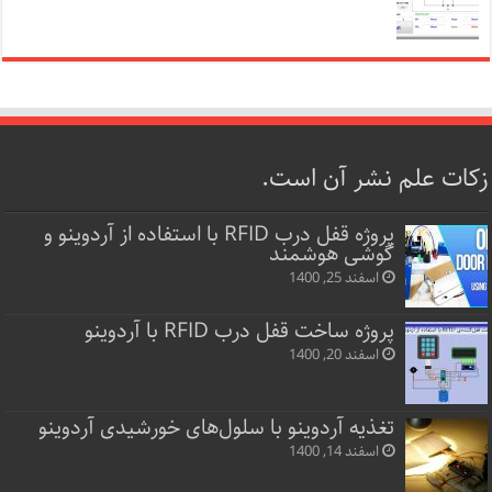
زکات علم نشر آن است.
پروژه قفل‌ درب RFID با استفاده از آردوینو و
گوشی هوشمند
اسفند 25, 1400
پروژه ساخت قفل‌ درب RFID با آردوینو
اسفند 20, 1400
تغذیه آردوینو با سلول‌های خورشیدی آردوینو
اسفند 14, 1400