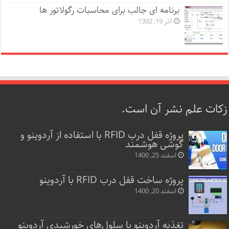
برنامه ای جالب برای محاسبات رگولاتور ها
آذر 19, 1392
زکات علم نشر آن است.
پروژه قفل‌ درب RFID با استفاده از آردوینو و
گوشی هوشمند
اسفند 25, 1400
پروژه ساخت قفل‌ درب RFID با آردوینو
اسفند 20, 1400
تغذیه آردوینو با سلول‌های خورشیدی آردوینو