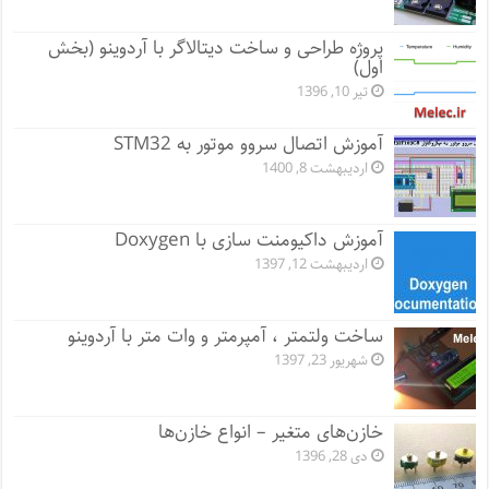
پروژه طراحی و ساخت دیتالاگر با آردوینو (بخش
اول)
تیر 10, 1396
آموزش اتصال سروو موتور به STM32
اردیبهشت 8, 1400
آموزش داکیومنت سازی با Doxygen
اردیبهشت 12, 1397
ساخت ولتمتر ، آمپرمتر و وات متر با آردوینو
شهریور 23, 1397
خازن‌های متغیر – انواع خازن‌ها
دی 28, 1396