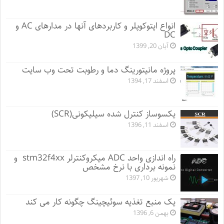
انواع اپتوکوپلر و کاربردهای آنها در مدارهای AC و
DC
آبان 20, 1399
پروژه مانيتورينگ دما و رطوبت تحت وب سایت
اسفند 17, 1394
یکسوساز کنترل شده سیلیکونی(SCR)
اسفند 11, 1396
راه اندازی واحد ADC میکروکنترلر stm32f4xx و
نمونه برداری با نرخ مشخص
شهریور 10, 1397
یک منبع تغذیه سوئیچینگ چگونه کار می کند
بهمن 6, 1396