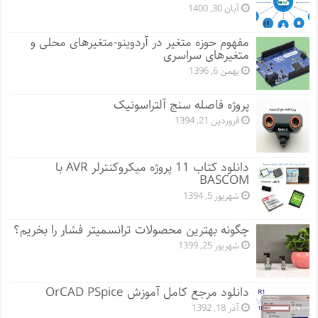
آبان 30, 1400
مفهوم حوزه متغیر در آردوینو-متغیرهای محلی و
متغیرهای سراسری
بهمن 6, 1396
پروژه فاصله سنج آلتراسونیک
فروردین 21, 1394
دانلود کتاب 11 پروژه میکروکنترلر AVR با
BASCOM
شهریور 5, 1394
چگونه بهترین محصولات ترانسمیتر فشار را بخریم؟
شهریور 25, 1399
دانلود مرجع کامل آموزش OrCAD PSpice
آذر 18, 1392