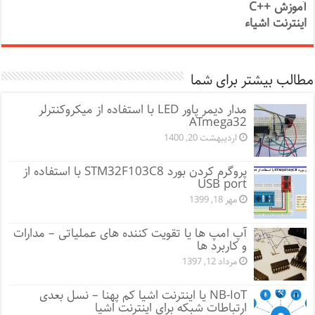
آموزش ++C
اینترنت اشیاء
مطالب بیشتر برای شما
مدار دیمر پاور LED با استفاده از میکروکنترلر
ATmega32
اردیبهشت 20, 1400
پروگرم کردن بورد STM32F103C8 با استفاده از
USB port
مهر 18, 1399
آپ امپ ها یا تقویت کننده های عملیاتی – مدارات
و کاربرد ها
مرداد 12, 1397
NB-IoT یا اینترنت اشیا کم پهنا – نسل بعدی
ارتباطات شبکه برای اینترنت اشیا