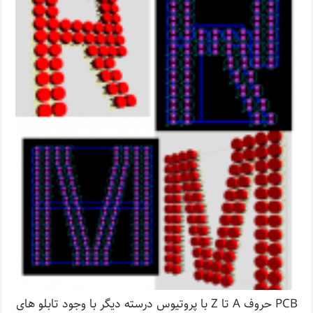
PCB حروف A تا Z با پروتیوس درسته دیگر با وجود تابلو های