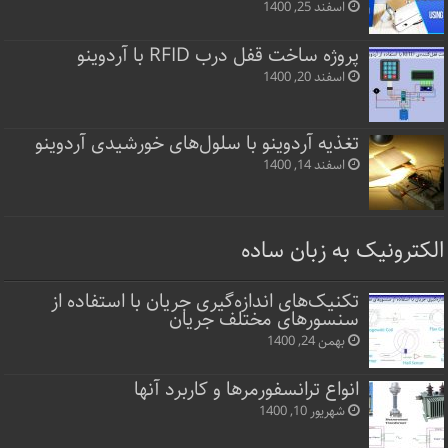
اسفند 25, 1400
پروژه ساخت قفل‌ درب RFID با آردوینو
اسفند 20, 1400
تغذیه آردوینو با سلول‌های خورشیدی آردوینو
اسفند 14, 1400
الکترونیک به زبان ساده
تکنیک‌های اندازه‌گیری جریان با استفاده از
سنسورهای مختلف جریان
بهمن 24, 1400
انواع ترانسفورمرها و کاربرد آنها
شهریور 10, 1400