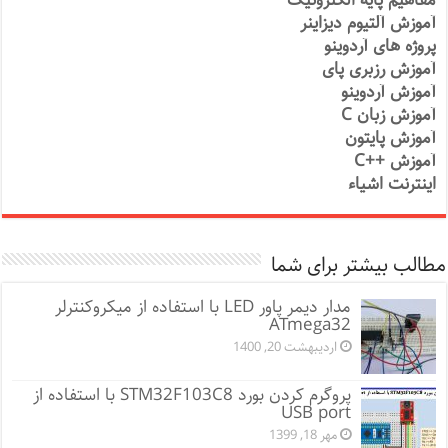
مفاهیم پایه الکترونیک
آموزش آلتیوم دیزاینر
پروژه های آردوینو
آموزش رزبری پای
آموزش آردوینو
آموزش زبان C
آموزش پایتون
آموزش ++C
اینترنت اشیاء
مطالب بیشتر برای شما
مدار دیمر پاور LED با استفاده از میکروکنترلر
ATmega32
اردیبهشت 20, 1400
پروگرم کردن بورد STM32F103C8 با استفاده از
USB port
مهر 18, 1399