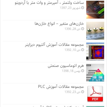
ساخت ولتمتر ، آمپرمتر و وات متر با آردوینو
شهریور 23, 1397
خازن‌های متغیر – انواع خازن‌ها
دی 28, 1396
مجموعه مقالات آموزش آلتیوم دیزاینر
دی 10, 1392
هرم اتوماسیون صنعتی
بهمن 18, 1398
مجموعه مقالات آموزش PLC
دی 23, 1392