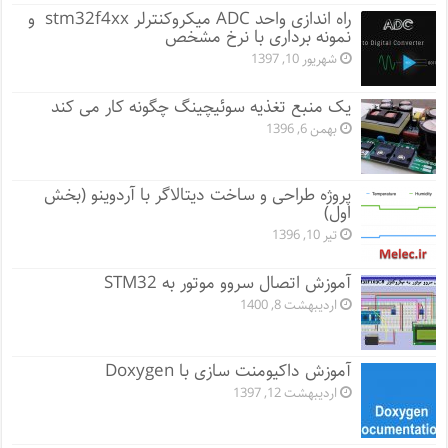
راه اندازی واحد ADC میکروکنترلر stm32f4xx و
نمونه برداری با نرخ مشخص
شهریور 10, 1397
یک منبع تغذیه سوئیچینگ چگونه کار می کند
بهمن 6, 1396
پروژه طراحی و ساخت دیتالاگر با آردوینو (بخش
اول)
تیر 10, 1396
آموزش اتصال سروو موتور به STM32
اردیبهشت 8, 1400
آموزش داکیومنت سازی با Doxygen
اردیبهشت 12, 1397