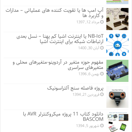
آپ امپ ها یا تقویت کننده های عملیاتی – مدارات
و کاربرد ها
مرداد 12, 1397
NB-IoT یا اینترنت اشیا کم پهنا – نسل بعدی
ارتباطات شبکه برای اینترنت اشیا
آبان 30, 1400
مفهوم حوزه متغیر در آردوینو-متغیرهای محلی و
متغیرهای سراسری
بهمن 6, 1396
پروژه فاصله سنج آلتراسونیک
فروردین 21, 1394
دانلود کتاب 11 پروژه میکروکنترلر AVR با
BASCOM
شهریور 5, 1394