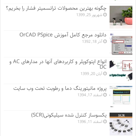
چگونه بهترین محصولات ترانسمیتر فشار را بخریم؟
شهریور 25, 1399
دانلود مرجع کامل آموزش OrCAD PSpice
آذر 18, 1392
انواع اپتوکوپلر و کاربردهای آنها در مدارهای AC و
DC
آبان 20, 1399
پروژه مانيتورينگ دما و رطوبت تحت وب سایت
اسفند 17, 1394
یکسوساز کنترل شده سیلیکونی(SCR)
اسفند 11, 1396