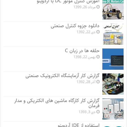
آموزش کنترل موتور DC با آردوینو
مرداد 26, 1399
دانلود جزوه کنترل صنعتی
دی 22, 1392
حلقه ها در زبان C
بهمن 22, 1398
گزارش کار آزمایشگاه الکترونیک صنعتی
آذر 28, 1392
گزارش کار کارگاه ماشین های الکتریکی و مدار
فرمان
دی 3, 1393
استفاده از IDE آردوینو