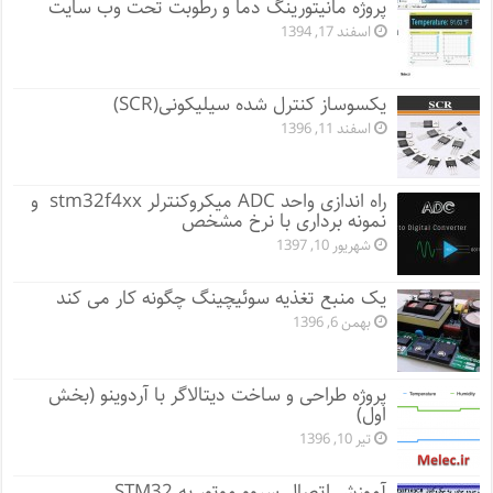
پروژه مانيتورينگ دما و رطوبت تحت وب سایت
اسفند 17, 1394
یکسوساز کنترل شده سیلیکونی(SCR)
اسفند 11, 1396
راه اندازی واحد ADC میکروکنترلر stm32f4xx و
نمونه برداری با نرخ مشخص
شهریور 10, 1397
یک منبع تغذیه سوئیچینگ چگونه کار می کند
بهمن 6, 1396
پروژه طراحی و ساخت دیتالاگر با آردوینو (بخش
اول)
تیر 10, 1396
آموزش اتصال سروو موتور به STM32