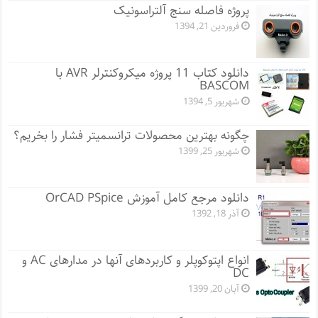
پروژه فاصله سنج آلتراسونیک
فروردین 21, 1394
دانلود کتاب 11 پروژه میکروکنترلر AVR با
BASCOM
شهریور 5, 1394
چگونه بهترین محصولات ترانسمیتر فشار را بخریم؟
شهریور 25, 1399
دانلود مرجع کامل آموزش OrCAD PSpice
آذر 18, 1392
انواع اپتوکوپلر و کاربردهای آنها در مدارهای AC و
DC
آبان 20, 1399