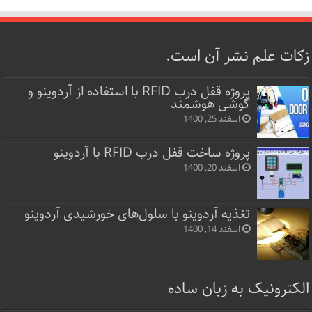
زکات علم نشر آن است.
پروژه قفل‌ درب RFID با استفاده از آردوینو و
گوشی هوشمند
اسفند 25, 1400
پروژه ساخت قفل‌ درب RFID با آردوینو
اسفند 20, 1400
تغذیه آردوینو با سلول‌های خورشیدی آردوینو
اسفند 14, 1400
الکترونیک به زبان ساده