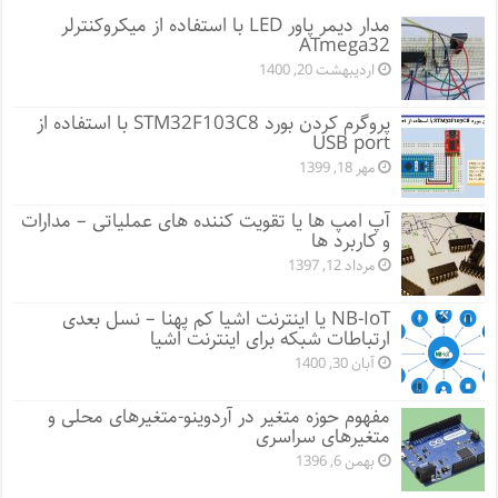
مدار دیمر پاور LED با استفاده از میکروکنترلر
ATmega32
اردیبهشت 20, 1400
پروگرم کردن بورد STM32F103C8 با استفاده از
USB port
مهر 18, 1399
آپ امپ ها یا تقویت کننده های عملیاتی – مدارات
و کاربرد ها
مرداد 12, 1397
NB-IoT یا اینترنت اشیا کم پهنا – نسل بعدی
ارتباطات شبکه برای اینترنت اشیا
آبان 30, 1400
مفهوم حوزه متغیر در آردوینو-متغیرهای محلی و
متغیرهای سراسری
بهمن 6, 1396