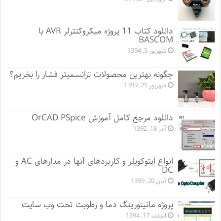
دانلود کتاب 11 پروژه میکروکنترلر AVR با
BASCOM
شهریور 5, 1394
چگونه بهترین محصولات ترانسمیتر فشار را بخریم؟
شهریور 25, 1399
دانلود مرجع کامل آموزش OrCAD PSpice
آذر 18, 1392
انواع اپتوکوپلر و کاربردهای آنها در مدارهای AC و
DC
آبان 20, 1399
پروژه مانيتورينگ دما و رطوبت تحت وب سایت
اسفند 17, 1394