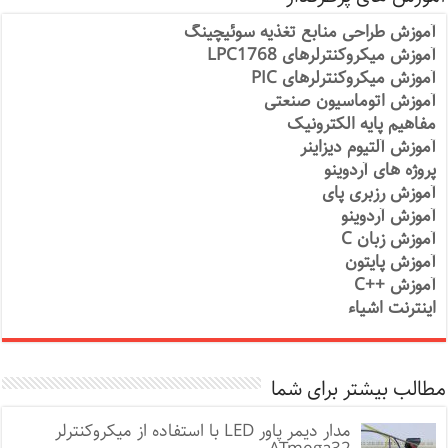
آموزش طراحی منابع تغذیه سوئیچینگ
آموزش میکروکنترلرهای LPC1768
آموزش میکروکنترلرهای PIC
آموزش اتوماسیون صنعتی
مفاهیم پایه الکترونیک
آموزش آلتیوم دیزاینر
پروژه های آردوینو
آموزش رزبری پای
آموزش آردوینو
آموزش زبان C
آموزش پایتون
آموزش ++C
اینترنت اشیاء
مطالب بیشتر برای شما
مدار دیمر پاور LED با استفاده از میکروکنترلر