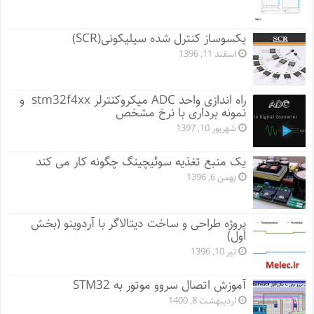
یکسوساز کنترل شده سیلیکونی(SCR)
اسفند 11, 1396
راه اندازی واحد ADC میکروکنترلر stm32f4xx و
نمونه برداری با نرخ مشخص
شهریور 10, 1397
یک منبع تغذیه سوئیچینگ چگونه کار می کند
بهمن 6, 1396
پروژه طراحی و ساخت دیتالاگر با آردوینو (بخش
اول)
تیر 10, 1396
آموزش اتصال سروو موتور به STM32
اردیبهشت 8, 1400