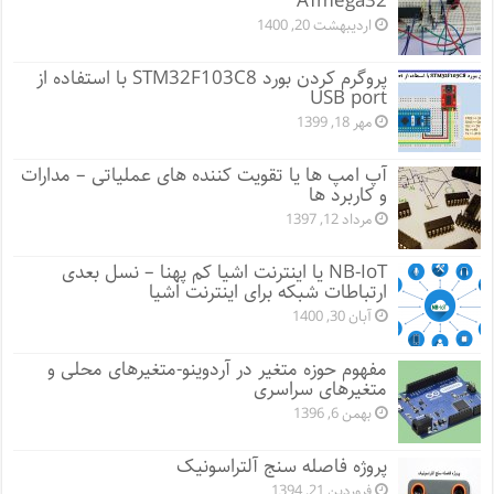
ATmega32
اردیبهشت 20, 1400
پروگرم کردن بورد STM32F103C8 با استفاده از
USB port
مهر 18, 1399
آپ امپ ها یا تقویت کننده های عملیاتی – مدارات
و کاربرد ها
مرداد 12, 1397
NB-IoT یا اینترنت اشیا کم پهنا – نسل بعدی
ارتباطات شبکه برای اینترنت اشیا
آبان 30, 1400
مفهوم حوزه متغیر در آردوینو-متغیرهای محلی و
متغیرهای سراسری
بهمن 6, 1396
پروژه فاصله سنج آلتراسونیک
فروردین 21, 1394