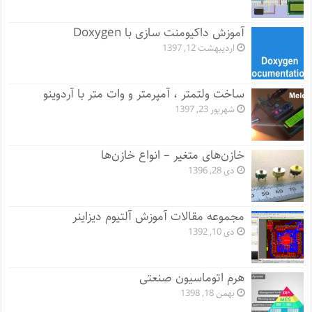
آموزش داکیومنت سازی با Doxygen
اردیبهشت 12, 1397
ساخت ولتمتر ، آمپرمتر و وات متر با آردوینو
شهریور 23, 1397
خازن‌های متغیر – انواع خازن‌ها
دی 28, 1396
مجموعه مقالات آموزش آلتیوم دیزاینر
دی 10, 1392
هرم اتوماسیون صنعتی
بهمن 18, 1398