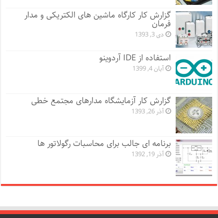
گزارش کار کارگاه ماشین های الکتریکی و مدار
فرمان
دی 3, 1393
استفاده از IDE آردوینو
آبان 4, 1399
گزارش کار آزمایشگاه مدارهای مجتمع خطی
آذر 26, 1393
برنامه ای جالب برای محاسبات رگولاتور ها
آذر 19, 1392