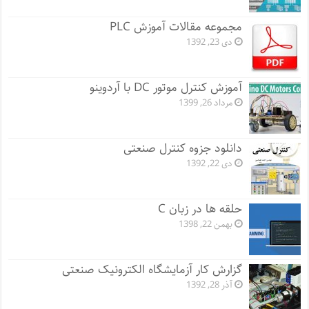
مجموعه مقالات آموزش PLC
دی 23, 1392
آموزش کنترل موتور DC با آردوینو
مرداد 26, 1399
دانلود جزوه کنترل صنعتی
دی 22, 1392
حلقه ها در زبان C
بهمن 22, 1398
گزارش کار آزمایشگاه الکترونیک صنعتی
آذر 28, 1392