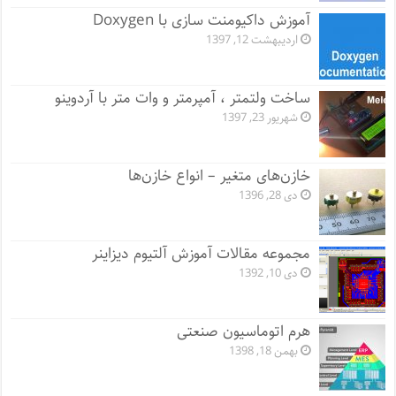
آموزش داکیومنت سازی با Doxygen
اردیبهشت 12, 1397
ساخت ولتمتر ، آمپرمتر و وات متر با آردوینو
شهریور 23, 1397
خازن‌های متغیر – انواع خازن‌ها
دی 28, 1396
مجموعه مقالات آموزش آلتیوم دیزاینر
دی 10, 1392
هرم اتوماسیون صنعتی
بهمن 18, 1398