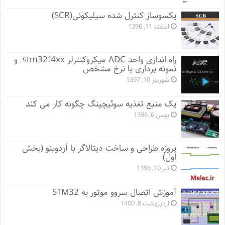
یکسوساز کنترل شده سیلیکونی(SCR)
اسفند 11, 1396
راه اندازی واحد ADC میکروکنترلر stm32f4xx و
نمونه برداری با نرخ مشخص
شهریور 10, 1397
یک منبع تغذیه سوئیچینگ چگونه کار می کند
بهمن 6, 1396
پروژه طراحی و ساخت دیتالاگر با آردوینو (بخش
اول)
تیر 10, 1396
آموزش اتصال سروو موتور به STM32
اردیبهشت 8, 1400