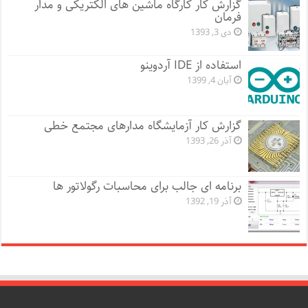
گزارش کار کارگاه ماشین های الکتریکی و مدار
فرمان
دی 3, 1393
استفاده از IDE آردوینو
آبان 4, 1399
گزارش کار آزمایشگاه مدارهای مجتمع خطی
آذر 26, 1393
برنامه ای جالب برای محاسبات رگولاتور ها
آذر 19, 1392