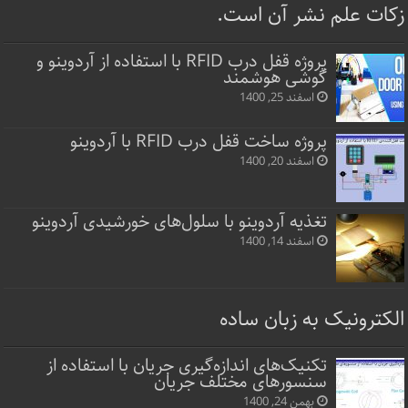
زکات علم نشر آن است.
پروژه قفل‌ درب RFID با استفاده از آردوینو و
گوشی هوشمند
اسفند 25, 1400
پروژه ساخت قفل‌ درب RFID با آردوینو
اسفند 20, 1400
تغذیه آردوینو با سلول‌های خورشیدی آردوینو
اسفند 14, 1400
الکترونیک به زبان ساده
تکنیک‌های اندازه‌گیری جریان با استفاده از
سنسورهای مختلف جریان
بهمن 24, 1400