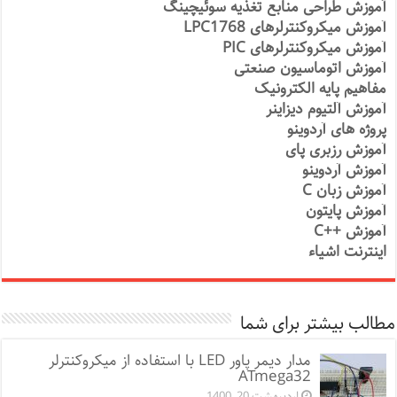
آموزش طراحی منابع تغذیه سوئیچینگ
آموزش میکروکنترلرهای LPC1768
آموزش میکروکنترلرهای PIC
آموزش اتوماسیون صنعتی
مفاهیم پایه الکترونیک
آموزش آلتیوم دیزاینر
پروژه های آردوینو
آموزش رزبری پای
آموزش آردوینو
آموزش زبان C
آموزش پایتون
آموزش ++C
اینترنت اشیاء
مطالب بیشتر برای شما
مدار دیمر پاور LED با استفاده از میکروکنترلر
ATmega32
اردیبهشت 20, 1400