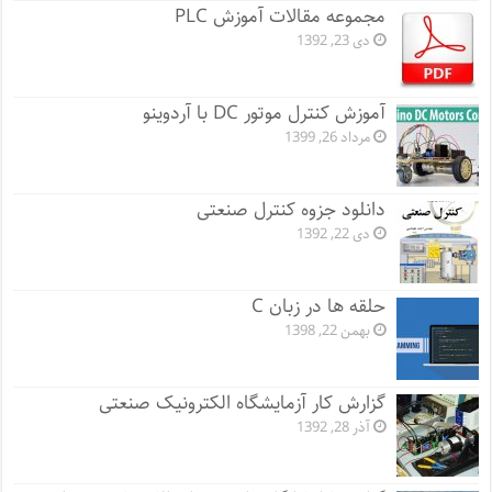
مجموعه مقالات آموزش PLC
دی 23, 1392
آموزش کنترل موتور DC با آردوینو
مرداد 26, 1399
دانلود جزوه کنترل صنعتی
دی 22, 1392
حلقه ها در زبان C
بهمن 22, 1398
گزارش کار آزمایشگاه الکترونیک صنعتی
آذر 28, 1392