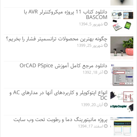
دانلود کتاب 11 پروژه میکروکنترلر AVR با
BASCOM
شهریور 5, 1394
چگونه بهترین محصولات ترانسمیتر فشار را بخریم؟
شهریور 25, 1399
دانلود مرجع کامل آموزش OrCAD PSpice
آذر 18, 1392
انواع اپتوکوپلر و کاربردهای آنها در مدارهای AC و
DC
آبان 20, 1399
پروژه مانيتورينگ دما و رطوبت تحت وب سایت
اسفند 17, 1394