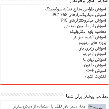
آموزش های پرطرفدار
آموزش طراحی منابع تغذیه سوئیچینگ
آموزش میکروکنترلرهای LPC1768
آموزش میکروکنترلرهای PIC
آموزش اتوماسیون صنعتی
مفاهیم پایه الکترونیک
آموزش آلتیوم دیزاینر
پروژه های آردوینو
آموزش رزبری پای
آموزش آردوینو
آموزش زبان C
آموزش پایتون
آموزش ++C
اینترنت اشیاء
مطالب بیشتر برای شما
مدار دیمر پاور LED با استفاده از میکروکنترلر