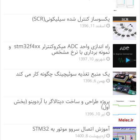
یکسوساز کنترل شده سیلیکونی(SCR)
اسفند 11, 1396
راه اندازی واحد ADC میکروکنترلر stm32f4xx و
نمونه برداری با نرخ مشخص
شهریور 10, 1397
یک منبع تغذیه سوئیچینگ چگونه کار می کند
بهمن 6, 1396
پروژه طراحی و ساخت دیتالاگر با آردوینو (بخش
اول)
تیر 10, 1396
آموزش اتصال سروو موتور به STM32
اردیبهشت 8, 1400