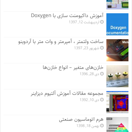
آموزش داکیومنت سازی با Doxygen
اردیبهشت 12, 1397
ساخت ولتمتر ، آمپرمتر و وات متر با آردوینو
شهریور 23, 1397
خازن‌های متغیر – انواع خازن‌ها
دی 28, 1396
مجموعه مقالات آموزش آلتیوم دیزاینر
دی 10, 1392
هرم اتوماسیون صنعتی
بهمن 18, 1398