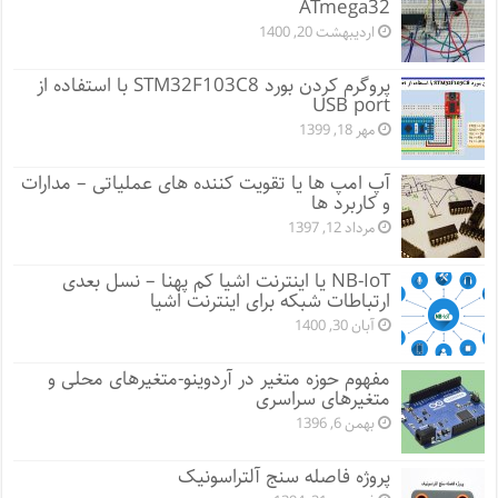
ATmega32
اردیبهشت 20, 1400
پروگرم کردن بورد STM32F103C8 با استفاده از
USB port
مهر 18, 1399
آپ امپ ها یا تقویت کننده های عملیاتی – مدارات
و کاربرد ها
مرداد 12, 1397
NB-IoT یا اینترنت اشیا کم پهنا – نسل بعدی
ارتباطات شبکه برای اینترنت اشیا
آبان 30, 1400
مفهوم حوزه متغیر در آردوینو-متغیرهای محلی و
متغیرهای سراسری
بهمن 6, 1396
پروژه فاصله سنج آلتراسونیک