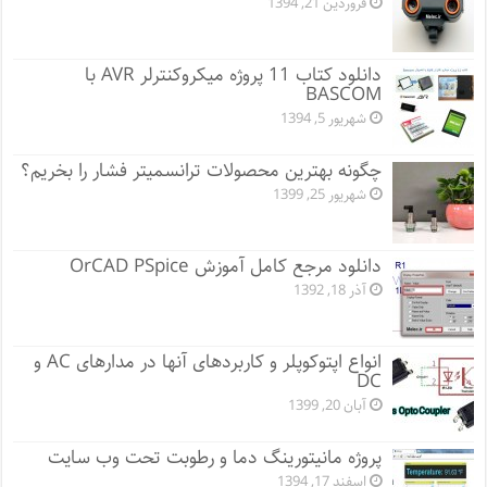
فروردین 21, 1394
دانلود کتاب 11 پروژه میکروکنترلر AVR با
BASCOM
شهریور 5, 1394
چگونه بهترین محصولات ترانسمیتر فشار را بخریم؟
شهریور 25, 1399
دانلود مرجع کامل آموزش OrCAD PSpice
آذر 18, 1392
انواع اپتوکوپلر و کاربردهای آنها در مدارهای AC و
DC
آبان 20, 1399
پروژه مانيتورينگ دما و رطوبت تحت وب سایت
اسفند 17, 1394