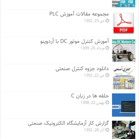
مجموعه مقالات آموزش PLC
دی 23, 1392
آموزش کنترل موتور DC با آردوینو
مرداد 26, 1399
دانلود جزوه کنترل صنعتی
دی 22, 1392
حلقه ها در زبان C
بهمن 22, 1398
گزارش کار آزمایشگاه الکترونیک صنعتی
آذر 28, 1392