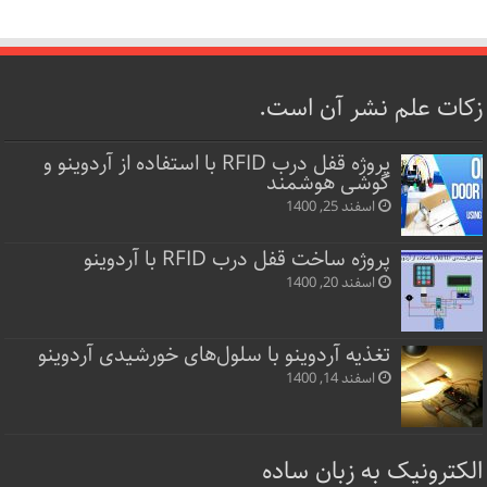
زکات علم نشر آن است.
پروژه قفل‌ درب RFID با استفاده از آردوینو و
گوشی هوشمند
اسفند 25, 1400
پروژه ساخت قفل‌ درب RFID با آردوینو
اسفند 20, 1400
تغذیه آردوینو با سلول‌های خورشیدی آردوینو
اسفند 14, 1400
الکترونیک به زبان ساده