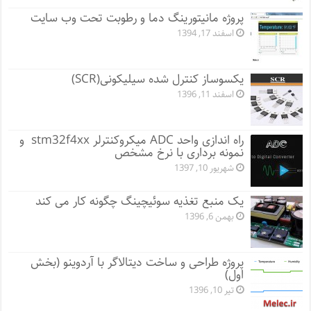
پروژه مانيتورينگ دما و رطوبت تحت وب سایت
اسفند 17, 1394
یکسوساز کنترل شده سیلیکونی(SCR)
اسفند 11, 1396
راه اندازی واحد ADC میکروکنترلر stm32f4xx و
نمونه برداری با نرخ مشخص
شهریور 10, 1397
یک منبع تغذیه سوئیچینگ چگونه کار می کند
بهمن 6, 1396
پروژه طراحی و ساخت دیتالاگر با آردوینو (بخش
اول)
تیر 10, 1396