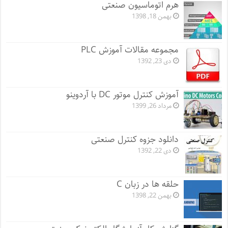
هرم اتوماسیون صنعتی
بهمن 18, 1398
مجموعه مقالات آموزش PLC
دی 23, 1392
آموزش کنترل موتور DC با آردوینو
مرداد 26, 1399
دانلود جزوه کنترل صنعتی
دی 22, 1392
حلقه ها در زبان C
بهمن 22, 1398