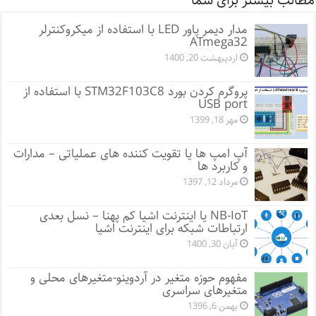
مطالب بیشتر برای شما
مدار دیمر پاور LED با استفاده از میکروکنترلر
ATmega32
اردیبهشت 20, 1400
پروگرم کردن بورد STM32F103C8 با استفاده از
USB port
مهر 18, 1399
آپ امپ ها یا تقویت کننده های عملیاتی – مدارات
و کاربرد ها
مرداد 12, 1397
NB-IoT یا اینترنت اشیا کم پهنا – نسل بعدی
ارتباطات شبکه برای اینترنت اشیا
آبان 30, 1400
مفهوم حوزه متغیر در آردوینو-متغیرهای محلی و
متغیرهای سراسری
بهمن 6, 1396