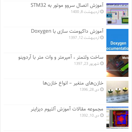
آموزش اتصال سروو موتور به STM32
اردیبهشت 8, 1400
آموزش داکیومنت سازی با Doxygen
اردیبهشت 12, 1397
ساخت ولتمتر ، آمپرمتر و وات متر با آردوینو
شهریور 23, 1397
خازن‌های متغیر – انواع خازن‌ها
دی 28, 1396
مجموعه مقالات آموزش آلتیوم دیزاینر
دی 10, 1392