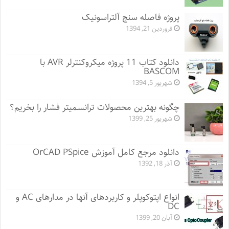
پروژه فاصله سنج آلتراسونیک
فروردین 21, 1394
دانلود کتاب 11 پروژه میکروکنترلر AVR با
BASCOM
شهریور 5, 1394
چگونه بهترین محصولات ترانسمیتر فشار را بخریم؟
شهریور 25, 1399
دانلود مرجع کامل آموزش OrCAD PSpice
آذر 18, 1392
انواع اپتوکوپلر و کاربردهای آنها در مدارهای AC و
DC
آبان 20, 1399