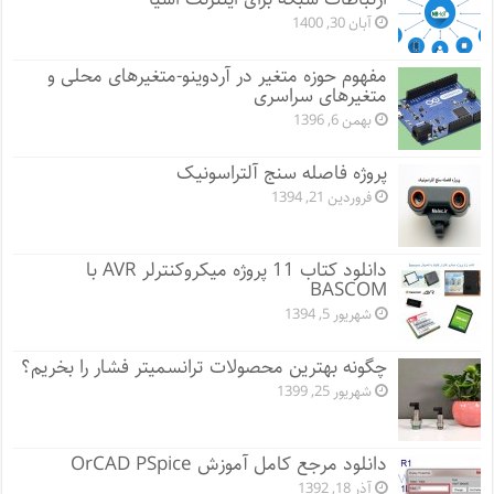
آبان 30, 1400
مفهوم حوزه متغیر در آردوینو-متغیرهای محلی و
متغیرهای سراسری
بهمن 6, 1396
پروژه فاصله سنج آلتراسونیک
فروردین 21, 1394
دانلود کتاب 11 پروژه میکروکنترلر AVR با
BASCOM
شهریور 5, 1394
چگونه بهترین محصولات ترانسمیتر فشار را بخریم؟
شهریور 25, 1399
دانلود مرجع کامل آموزش OrCAD PSpice
آذر 18, 1392