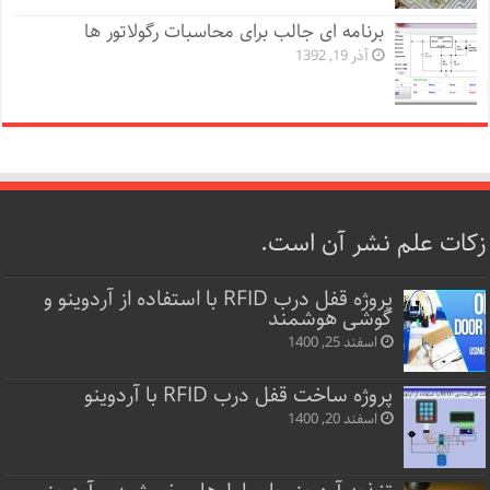
برنامه ای جالب برای محاسبات رگولاتور ها
آذر 19, 1392
زکات علم نشر آن است.
پروژه قفل‌ درب RFID با استفاده از آردوینو و
گوشی هوشمند
اسفند 25, 1400
پروژه ساخت قفل‌ درب RFID با آردوینو
اسفند 20, 1400