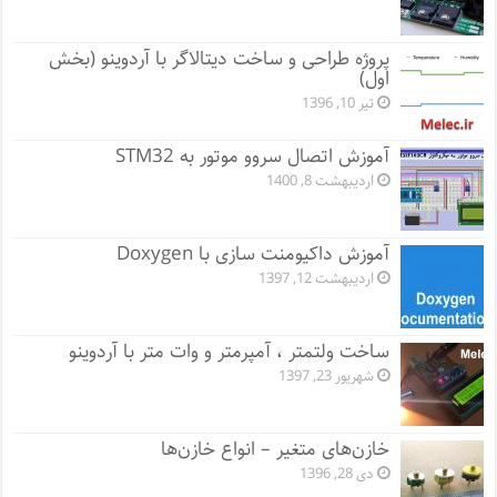
پروژه طراحی و ساخت دیتالاگر با آردوینو (بخش
اول)
تیر 10, 1396
آموزش اتصال سروو موتور به STM32
اردیبهشت 8, 1400
آموزش داکیومنت سازی با Doxygen
اردیبهشت 12, 1397
ساخت ولتمتر ، آمپرمتر و وات متر با آردوینو
شهریور 23, 1397
خازن‌های متغیر – انواع خازن‌ها
دی 28, 1396