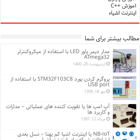
آموزش ++C
اینترنت اشیاء
مطالب بیشتر برای شما
مدار دیمر پاور LED با استفاده از میکروکنترلر
ATmega32
اردیبهشت 20, 1400
پروگرم کردن بورد STM32F103C8 با استفاده از
USB port
مهر 18, 1399
آپ امپ ها یا تقویت کننده های عملیاتی – مدارات
و کاربرد ها
مرداد 12, 1397
NB-IoT یا اینترنت اشیا کم پهنا – نسل بعدی
ارتباطات شبکه برای اینترنت اشیا