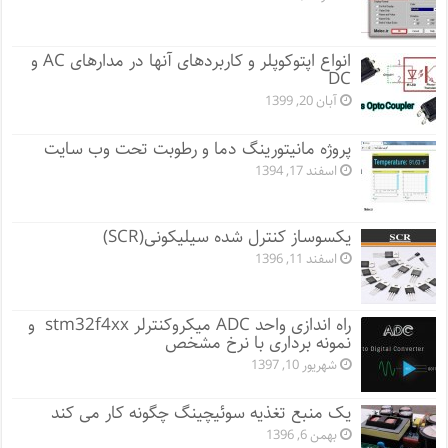
انواع اپتوکوپلر و کاربردهای آنها در مدارهای AC و
DC
آبان 20, 1399
پروژه مانيتورينگ دما و رطوبت تحت وب سایت
اسفند 17, 1394
یکسوساز کنترل شده سیلیکونی(SCR)
اسفند 11, 1396
راه اندازی واحد ADC میکروکنترلر stm32f4xx و
نمونه برداری با نرخ مشخص
شهریور 10, 1397
یک منبع تغذیه سوئیچینگ چگونه کار می کند
بهمن 6, 1396