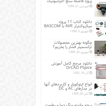
پروژه فاصله سنج آلتراسونیک
فروردین 21, 1394
دانلود کتاب 11 پروژه
میکروکنترلر AVR با BASCOM
شهریور 5, 1394
چگونه بهترین محصولات
ترانسمیتر فشار را بخریم؟
شهریور 25, 1399
دانلود مرجع کامل آموزش
OrCAD PSpice
آذر 18, 1392
انواع اپتوکوپلر و کاربردهای آنها
در مدارهای AC و DC
آبان 20, 1399
پروژه مانيتورينگ دما و رطوبت