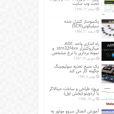
تحت وب سایت
اسفند 17, 1394
یکسوساز کنترل شده
سیلیکونی(SCR)
اسفند 11, 1396
راه اندازی واحد ADC
میکروکنترلر stm32f4xx و
نمونه برداری با نرخ مشخص
شهریور 10, 1397
یک منبع تغذیه سوئیچینگ
چگونه کار می کند
بهمن 6, 1396
پروژه طراحی و ساخت دیتالاگر
با آردوینو (بخش اول)
تیر 10, 1396
آموزش اتصال سروو موتور به