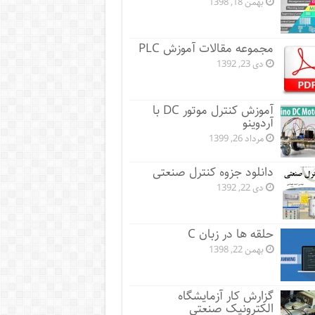
بهمن 18, 1398
مجموعه مقالات آموزش PLC
دی 23, 1392
آموزش کنترل موتور DC با
آردوینو
مرداد 26, 1399
دانلود جزوه کنترل صنعتی
دی 22, 1392
حلقه ها در زبان C
بهمن 22, 1398
گزارش کار آزمایشگاه
الکترونیک صنعتی