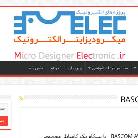
سایر موضوعات آموزشی
رزبری‌پای
آردوینو
تماس با ما
BAS
نرم افزار BASCOM AVR یا بسکام یک کامپایلر مخصوص