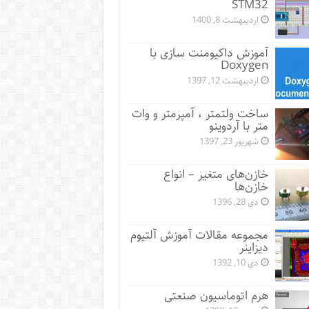
STM32
اردیبهشت 8, 1400
آموزش داکیومنت سازی با
Doxygen
اردیبهشت 12, 1397
ساخت ولتمتر ، آمپرمتر و وات
متر با آردوینو
شهریور 23, 1397
خازن‌های متغیر – انواع
خازن‌ها
دی 28, 1396
مجموعه مقالات آموزش آلتیوم
دیزاینر
دی 10, 1392
هرم اتوماسیون صنعتی