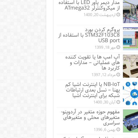
مدار دیمر پاور LED با استفاده
از میکروکنترلر ATmega32
اردیبهشت 20, 1400
پروگرم کردن بورد
STM32F103C8 با استفاده از
USB port
مهر 18, 1399
آپ امپ ها یا تقویت کننده
های عملیاتی – مدارات و
کاربرد ها
مرداد 12, 1397
NB-IoT یا اینترنت اشیا کم
پهنا – نسل بعدی ارتباطات
شبکه برای اینترنت اشیا
آبان 30, 1400
مفهوم حوزه متغیر در آردوینو-
متغیرهای محلی و متغیرهای
سراسری
بهمن 6, 1396