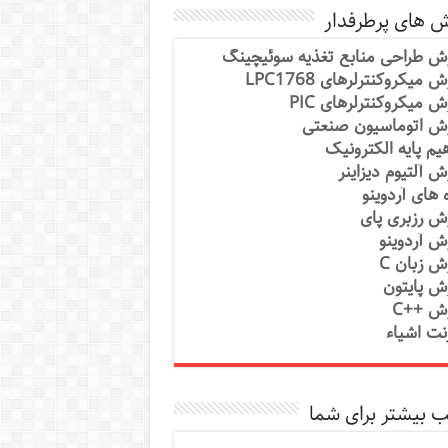
ش های پرطرفدار
ش طراحی منابع تغذیه سوئیچینگ
 میکروکنترلرهای LPC1768
ش میکروکنترلرهای PIC
ش اتوماسیون صنعتی
یم پایه الکترونیک
ش آلتیوم دیزاینر
ه های آردوینو
ش رزبری پای
ش آردوینو
ش زبان C
ش پایتون
ش ++C
رنت اشیاء
 بیشتر برای شما