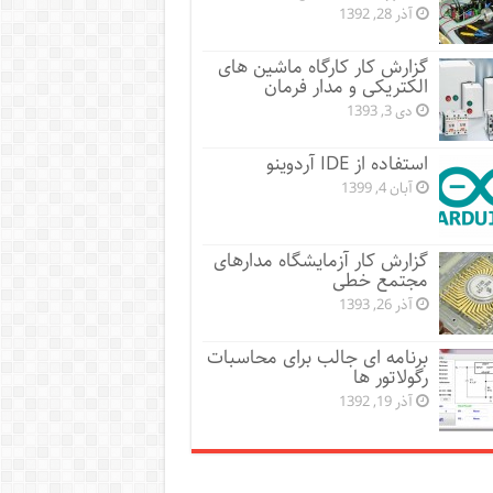
آذر 28, 1392
گزارش کار کارگاه ماشین های
الکتریکی و مدار فرمان
دی 3, 1393
استفاده از IDE آردوینو
آبان 4, 1399
گزارش کار آزمایشگاه مدارهای
مجتمع خطی
آذر 26, 1393
برنامه ای جالب برای محاسبات
رگولاتور ها
آذر 19, 1392