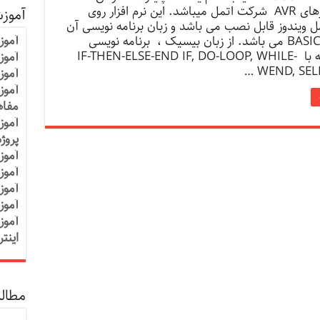
میکروکنترلرهای AVR شرکت اتمل میباشد. این نرم افزار روی
آموز
 ویندوز قابل نصب می باشد و زبان برنامه نویسی آن
آموز
بیسیک یا BASIC می باشد. از زبان بیسیک ، برنامه نویسی
ساختار یافته با IF-THEN-ELSE-END IF, DO-LOOP, WHILE-
آموزش
WEND, SELE
آموز
آموز
مفاه
آموز
پروژ
آموز
آموز
آموز
آموز
آموز
اینت
مطالب