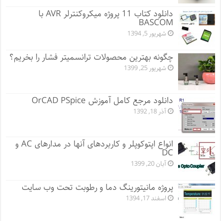
دانلود کتاب 11 پروژه میکروکنترلر AVR با
BASCOM
شهریور 5, 1394
چگونه بهترین محصولات ترانسمیتر فشار را بخریم؟
شهریور 25, 1399
دانلود مرجع کامل آموزش OrCAD PSpice
آذر 18, 1392
انواع اپتوکوپلر و کاربردهای آنها در مدارهای AC و
DC
آبان 20, 1399
پروژه مانيتورينگ دما و رطوبت تحت وب سایت
اسفند 17, 1394