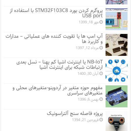
پروگرم کردن بورد STM32F103C8 با استفاده از
USB port
مهر 18, 1399
آپ امپ ها یا تقویت کننده های عملیاتی – مدارات
و کاربرد ها
مرداد 12, 1397
NB-IoT یا اینترنت اشیا کم پهنا – نسل بعدی
ارتباطات شبکه برای اینترنت اشیا
آبان 30, 1400
مفهوم حوزه متغیر در آردوینو-متغیرهای محلی و
متغیرهای سراسری
بهمن 6, 1396
پروژه فاصله سنج آلتراسونیک
فروردین 21, 1394