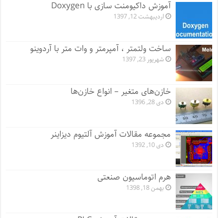
آموزش داکیومنت سازی با Doxygen
اردیبهشت 12, 1397
ساخت ولتمتر ، آمپرمتر و وات متر با آردوینو
شهریور 23, 1397
خازن‌های متغیر – انواع خازن‌ها
دی 28, 1396
مجموعه مقالات آموزش آلتیوم دیزاینر
دی 10, 1392
هرم اتوماسیون صنعتی
بهمن 18, 1398