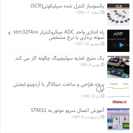
یکسوساز کنترل شده سیلیکونی(SCR)
اسفند 11, 1396
راه اندازی واحد ADC میکروکنترلر stm32f4xx و
نمونه برداری با نرخ مشخص
شهریور 10, 1397
یک منبع تغذیه سوئیچینگ چگونه کار می کند
بهمن 6, 1396
پروژه طراحی و ساخت دیتالاگر با آردوینو (بخش
اول)
تیر 10, 1396
آموزش اتصال سروو موتور به STM32
اردیبهشت 8, 1400