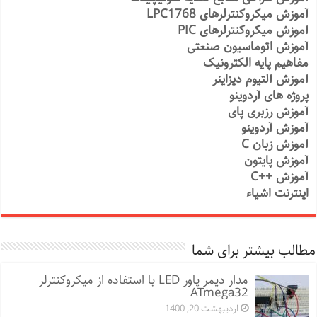
آموزش میکروکنترلرهای LPC1768
آموزش میکروکنترلرهای PIC
آموزش اتوماسیون صنعتی
مفاهیم پایه الکترونیک
آموزش آلتیوم دیزاینر
پروژه های آردوینو
آموزش رزبری پای
آموزش آردوینو
آموزش زبان C
آموزش پایتون
آموزش ++C
اینترنت اشیاء
مطالب بیشتر برای شما
مدار دیمر پاور LED با استفاده از میکروکنترلر
ATmega32
اردیبهشت 20, 1400