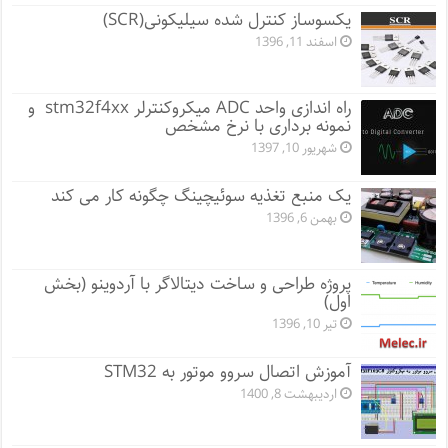
یکسوساز کنترل شده سیلیکونی(SCR)
اسفند 11, 1396
راه اندازی واحد ADC میکروکنترلر stm32f4xx و
نمونه برداری با نرخ مشخص
شهریور 10, 1397
یک منبع تغذیه سوئیچینگ چگونه کار می کند
بهمن 6, 1396
پروژه طراحی و ساخت دیتالاگر با آردوینو (بخش
اول)
تیر 10, 1396
آموزش اتصال سروو موتور به STM32
اردیبهشت 8, 1400