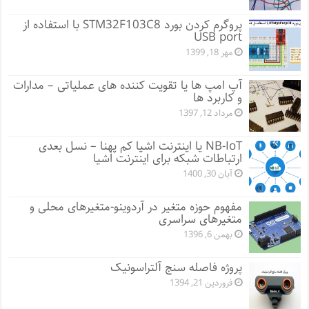
پروگرم کردن بورد STM32F103C8 با استفاده از
USB port
مهر 18, 1399
آپ امپ ها یا تقویت کننده های عملیاتی – مدارات
و کاربرد ها
مرداد 12, 1397
NB-IoT یا اینترنت اشیا کم پهنا – نسل بعدی
ارتباطات شبکه برای اینترنت اشیا
آبان 30, 1400
مفهوم حوزه متغیر در آردوینو-متغیرهای محلی و
متغیرهای سراسری
بهمن 6, 1396
پروژه فاصله سنج آلتراسونیک
فروردین 21, 1394