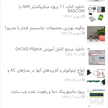
دانلود کتاب 11 پروژه میکروکنترلر AVR با
BASCOM
شهریور 5, 1394
چگونه بهترین محصولات ترانسمیتر فشار را بخریم؟
شهریور 25, 1399
دانلود مرجع کامل آموزش OrCAD PSpice
آذر 18, 1392
انواع اپتوکوپلر و کاربردهای آنها در مدارهای AC و
DC
آبان 20, 1399
پروژه مانيتورينگ دما و رطوبت تحت وب سایت
اسفند 17, 1394