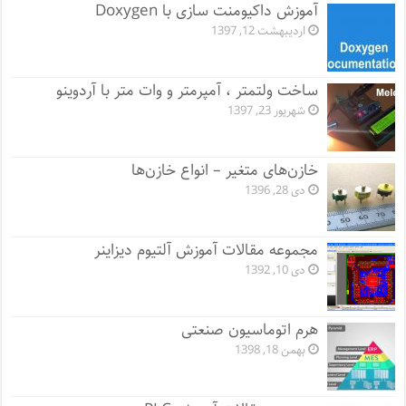
آموزش داکیومنت سازی با Doxygen
اردیبهشت 12, 1397
ساخت ولتمتر ، آمپرمتر و وات متر با آردوینو
شهریور 23, 1397
خازن‌های متغیر – انواع خازن‌ها
دی 28, 1396
مجموعه مقالات آموزش آلتیوم دیزاینر
دی 10, 1392
هرم اتوماسیون صنعتی
بهمن 18, 1398