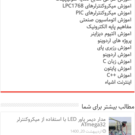
آموزش میکروکنترلرهای LPC1768
آموزش میکروکنترلرهای PIC
آموزش اتوماسیون صنعتی
مفاهیم پایه الکترونیک
آموزش آلتیوم دیزاینر
پروژه های آردوینو
آموزش رزبری پای
آموزش آردوینو
آموزش زبان C
آموزش پایتون
آموزش ++C
اینترنت اشیاء
مطالب بیشتر برای شما
مدار دیمر پاور LED با استفاده از میکروکنترلر
ATmega32
اردیبهشت 20, 1400