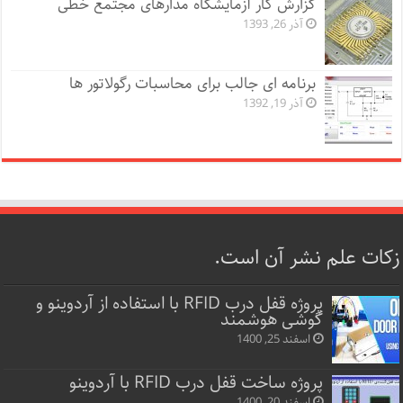
گزارش کار آزمایشگاه مدارهای مجتمع خطی
آذر 26, 1393
برنامه ای جالب برای محاسبات رگولاتور ها
آذر 19, 1392
زکات علم نشر آن است.
پروژه قفل‌ درب RFID با استفاده از آردوینو و
گوشی هوشمند
اسفند 25, 1400
پروژه ساخت قفل‌ درب RFID با آردوینو
اسفند 20, 1400