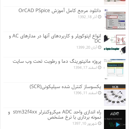
دانلود مرجع کامل آموزش OrCAD PSpice
آذر 18, 1392
انواع اپتوکوپلر و کاربردهای آنها در مدارهای AC و
DC
آبان 20, 1399
پروژه مانيتورينگ دما و رطوبت تحت وب سایت
اسفند 17, 1394
یکسوساز کنترل شده سیلیکونی(SCR)
اسفند 11, 1396
راه اندازی واحد ADC میکروکنترلر stm32f4xx و
نمونه برداری با نرخ مشخص
شهریور 10, 1397