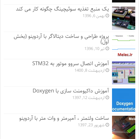
یک منبع تغذیه سوئیچینگ چگونه کار می کند
بهمن 6, 1396
پروژه طراحی و ساخت دیتالاگر با آردوینو (بخش
اول)
تیر 10, 1396
آموزش اتصال سروو موتور به STM32
اردیبهشت 8, 1400
آموزش داکیومنت سازی با Doxygen
اردیبهشت 12, 1397
ساخت ولتمتر ، آمپرمتر و وات متر با آردوینو
شهریور 23, 1397