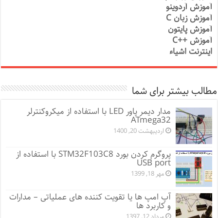
آموزش آردوینو
آموزش زبان C
آموزش پایتون
آموزش ++C
اینترنت اشیاء
مطالب بیشتر برای شما
مدار دیمر پاور LED با استفاده از میکروکنترلر
ATmega32
اردیبهشت 20, 1400
پروگرم کردن بورد STM32F103C8 با استفاده از
USB port
مهر 18, 1399
آپ امپ ها یا تقویت کننده های عملیاتی – مدارات
و کاربرد ها
مرداد 12, 1397