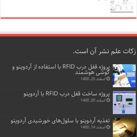
زکات علم نشر آن است.
پروژه قفل‌ درب RFID با استفاده از آردوینو و
گوشی هوشمند
اسفند 25, 1400
پروژه ساخت قفل‌ درب RFID با آردوینو
اسفند 20, 1400
تغذیه آردوینو با سلول‌های خورشیدی آردوینو
اسفند 14, 1400