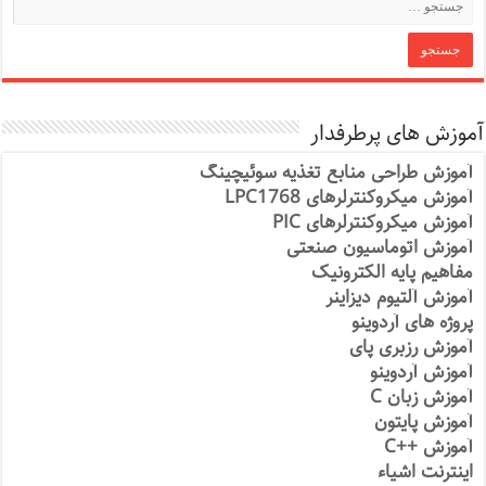
آموزش های پرطرفدار
آموزش طراحی منابع تغذیه سوئیچینگ
آموزش میکروکنترلرهای LPC1768
آموزش میکروکنترلرهای PIC
آموزش اتوماسیون صنعتی
مفاهیم پایه الکترونیک
آموزش آلتیوم دیزاینر
پروژه های آردوینو
آموزش رزبری پای
آموزش آردوینو
آموزش زبان C
آموزش پایتون
آموزش ++C
اینترنت اشیاء