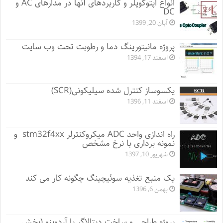
انواع اپتوکوپلر و کاربردهای آنها در مدارهای AC و
DC
آبان 20, 1399
پروژه مانيتورينگ دما و رطوبت تحت وب سایت
اسفند 17, 1394
یکسوساز کنترل شده سیلیکونی(SCR)
اسفند 11, 1396
راه اندازی واحد ADC میکروکنترلر stm32f4xx و
نمونه برداری با نرخ مشخص
شهریور 10, 1397
یک منبع تغذیه سوئیچینگ چگونه کار می کند
بهمن 6, 1396
پروژه طراحی و ساخت دیتالاگر با آردوینو (بخش