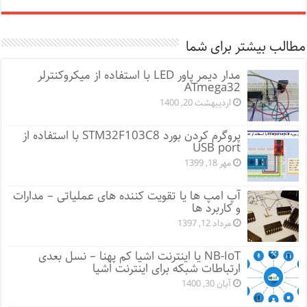
مطالب بیشتر برای شما
مدار دیمر پاور LED با استفاده از میکروکنترلر
ATmega32
اردیبهشت 20, 1400
پروگرم کردن بورد STM32F103C8 با استفاده از
USB port
مهر 18, 1399
آپ امپ ها یا تقویت کننده های عملیاتی – مدارات
و کاربرد ها
مرداد 12, 1397
NB-IoT یا اینترنت اشیا کم پهنا – نسل بعدی
ارتباطات شبکه برای اینترنت اشیا
آبان 30, 1400