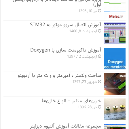
اول)
تیر 10, 1396
آموزش اتصال سروو موتور به STM32
اردیبهشت 8, 1400
آموزش داکیومنت سازی با Doxygen
اردیبهشت 12, 1397
ساخت ولتمتر ، آمپرمتر و وات متر با آردوینو
شهریور 23, 1397
خازن‌های متغیر – انواع خازن‌ها
دی 28, 1396
مجموعه مقالات آموزش آلتیوم دیزاینر