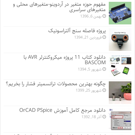
مفهوم حوزه متغیر در آردوینو-متغیرهای محلی و
متغیرهای سراسری
بهمن 6, 1396
پروژه فاصله سنج آلتراسونیک
فروردین 21, 1394
دانلود کتاب 11 پروژه میکروکنترلر AVR با
BASCOM
شهریور 5, 1394
چگونه بهترین محصولات ترانسمیتر فشار را بخریم؟
شهریور 25, 1399
دانلود مرجع کامل آموزش OrCAD PSpice
آذر 18, 1392