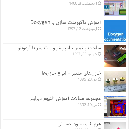
اردیبهشت 8, 1400
آموزش داکیومنت سازی با Doxygen
اردیبهشت 12, 1397
ساخت ولتمتر ، آمپرمتر و وات متر با آردوینو
شهریور 23, 1397
خازن‌های متغیر – انواع خازن‌ها
دی 28, 1396
مجموعه مقالات آموزش آلتیوم دیزاینر
دی 10, 1392
هرم اتوماسیون صنعتی