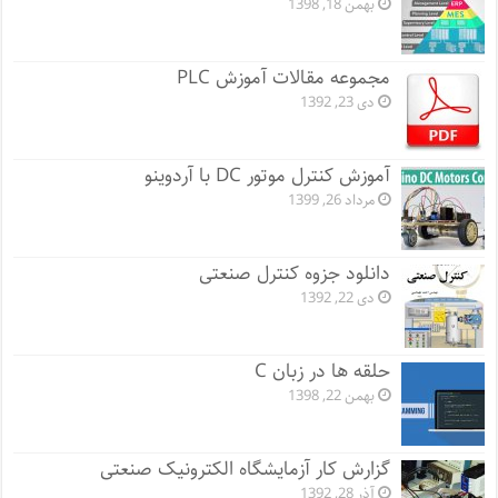
بهمن 18, 1398
مجموعه مقالات آموزش PLC
دی 23, 1392
آموزش کنترل موتور DC با آردوینو
مرداد 26, 1399
دانلود جزوه کنترل صنعتی
دی 22, 1392
حلقه ها در زبان C
بهمن 22, 1398
گزارش کار آزمایشگاه الکترونیک صنعتی
آذر 28, 1392