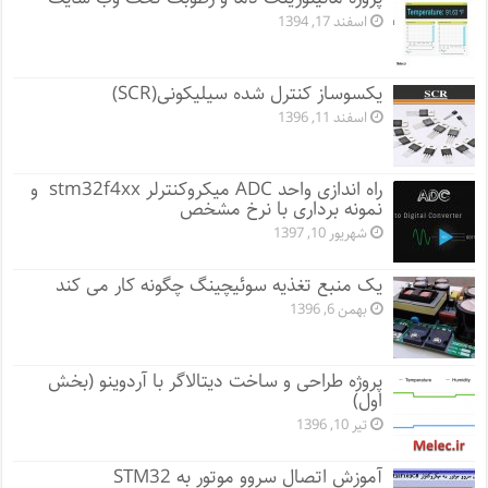
اسفند 17, 1394
یکسوساز کنترل شده سیلیکونی(SCR)
اسفند 11, 1396
راه اندازی واحد ADC میکروکنترلر stm32f4xx و
نمونه برداری با نرخ مشخص
شهریور 10, 1397
یک منبع تغذیه سوئیچینگ چگونه کار می کند
بهمن 6, 1396
پروژه طراحی و ساخت دیتالاگر با آردوینو (بخش
اول)
تیر 10, 1396
آموزش اتصال سروو موتور به STM32