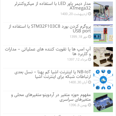
مدار دیمر پاور LED با استفاده از میکروکنترلر
ATmega32
اردیبهشت 20, 1400
پروگرم کردن بورد STM32F103C8 با استفاده از
USB port
مهر 18, 1399
آپ امپ ها یا تقویت کننده های عملیاتی – مدارات
و کاربرد ها
مرداد 12, 1397
NB-IoT یا اینترنت اشیا کم پهنا – نسل بعدی
ارتباطات شبکه برای اینترنت اشیا
آبان 30, 1400
مفهوم حوزه متغیر در آردوینو-متغیرهای محلی و
متغیرهای سراسری
بهمن 6, 1396