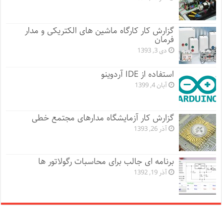
گزارش کار کارگاه ماشین های الکتریکی و مدار
فرمان
دی 3, 1393
استفاده از IDE آردوینو
آبان 4, 1399
گزارش کار آزمایشگاه مدارهای مجتمع خطی
آذر 26, 1393
برنامه ای جالب برای محاسبات رگولاتور ها
آذر 19, 1392