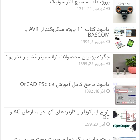
پروژه فاصله سنج آلتراسونیک
فروردین 21, 1394
دانلود کتاب 11 پروژه میکروکنترلر AVR با
BASCOM
شهریور 5, 1394
چگونه بهترین محصولات ترانسمیتر فشار را بخریم؟
شهریور 25, 1399
دانلود مرجع کامل آموزش OrCAD PSpice
آذر 18, 1392
انواع اپتوکوپلر و کاربردهای آنها در مدارهای AC و
DC
آبان 20, 1399
پروژه مانيتورينگ دما و رطوبت تحت وب سایت