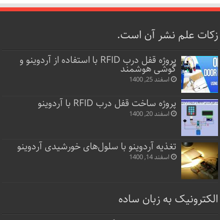
زکات علم نشر آن است.
پروژه قفل‌ درب RFID با استفاده از آردوینو و
گوشی هوشمند
اسفند 25, 1400
پروژه ساخت قفل‌ درب RFID با آردوینو
اسفند 20, 1400
تغذیه آردوینو با سلول‌های خورشیدی آردوینو
اسفند 14, 1400
الکترونیک به زبان ساده