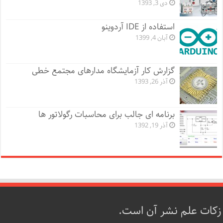
دی 3, 1393
استفاده از IDE آردوینو
آبان 4, 1399
گزارش کار آزمایشگاه مدارهای مجتمع خطی
آذر 26, 1393
برنامه ای جالب برای محاسبات رگولاتور ها
آذر 19, 1392
زکات علم نشر آن است.