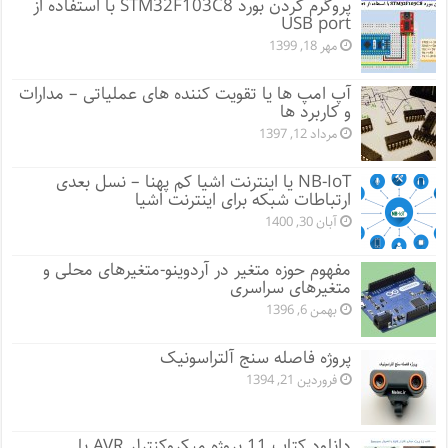
پروگرم کردن بورد STM32F103C8 با استفاده از
USB port
مهر 18, 1399
آپ امپ ها یا تقویت کننده های عملیاتی – مدارات
و کاربرد ها
مرداد 12, 1397
NB-IoT یا اینترنت اشیا کم پهنا – نسل بعدی
ارتباطات شبکه برای اینترنت اشیا
آبان 30, 1400
مفهوم حوزه متغیر در آردوینو-متغیرهای محلی و
متغیرهای سراسری
بهمن 6, 1396
پروژه فاصله سنج آلتراسونیک
فروردین 21, 1394
دانلود کتاب 11 پروژه میکروکنترلر AVR با