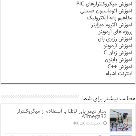
آموزش میکروکنترلرهای PIC
آموزش اتوماسیون صنعتی
مفاهیم پایه الکترونیک
آموزش آلتیوم دیزاینر
پروژه های آردوینو
آموزش رزبری پای
آموزش آردوینو
آموزش زبان C
آموزش پایتون
آموزش ++C
اینترنت اشیاء
مطالب بیشتر برای شما
مدار دیمر پاور LED با استفاده از میکروکنترلر
ATmega32
اردیبهشت 20, 1400