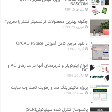
BASCOM
شهریور 5, 1394
چگونه بهترین محصولات ترانسمیتر فشار را بخریم؟
شهریور 25, 1399
دانلود مرجع کامل آموزش OrCAD PSpice
آذر 18, 1392
انواع اپتوکوپلر و کاربردهای آنها در مدارهای AC و
DC
آبان 20, 1399
پروژه مانيتورينگ دما و رطوبت تحت وب سایت
اسفند 17, 1394
یکسوساز کنترل شده سیلیکونی(SCR)