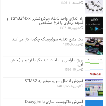
اسفند 11, 1396
راه اندازی واحد ADC میکروکنترلر stm32f4xx و
نمونه برداری با نرخ مشخص
شهریور 10, 1397
یک منبع تغذیه سوئیچینگ چگونه کار می کند
بهمن 6, 1396
پروژه طراحی و ساخت دیتالاگر با آردوینو (بخش
اول)
تیر 10, 1396
آموزش اتصال سروو موتور به STM32
اردیبهشت 8, 1400
آموزش داکیومنت سازی با Doxygen