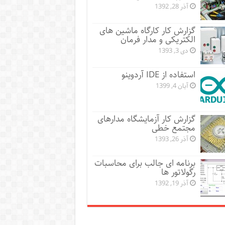
آذر 28, 1392
گزارش کار کارگاه ماشین های
الکتریکی و مدار فرمان
دی 3, 1393
استفاده از IDE آردوینو
آبان 4, 1399
گزارش کار آزمایشگاه مدارهای
مجتمع خطی
آذر 26, 1393
برنامه ای جالب برای محاسبات
رگولاتور ها
آذر 19, 1392