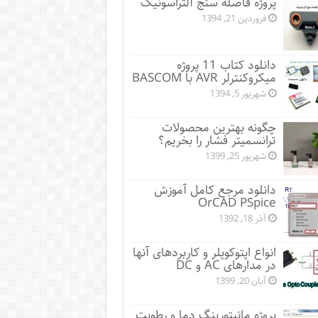
پروژه فاصله سنج آلتراسونیک
فروردین 21, 1394
دانلود کتاب 11 پروژه
میکروکنترلر AVR با BASCOM
شهریور 5, 1394
چگونه بهترین محصولات
ترانسمیتر فشار را بخریم؟
شهریور 25, 1399
دانلود مرجع کامل آموزش
OrCAD PSpice
آذر 18, 1392
انواع اپتوکوپلر و کاربردهای آنها
در مدارهای AC و DC
آبان 20, 1399
پروژه مانيتورينگ دما و رطوبت