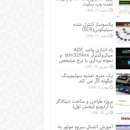
تحت وب سایت
اسفند 17, 1394
یکسوساز کنترل شده
سیلیکونی(SCR)
اسفند 11, 1396
راه اندازی واحد ADC
میکروکنترلر stm32f4xx و
نمونه برداری با نرخ مشخص
شهریور 10, 1397
یک منبع تغذیه سوئیچینگ
چگونه کار می کند
بهمن 6, 1396
پروژه طراحی و ساخت دیتالاگر
با آردوینو (بخش اول)
تیر 10, 1396
آموزش اتصال سروو موتور به