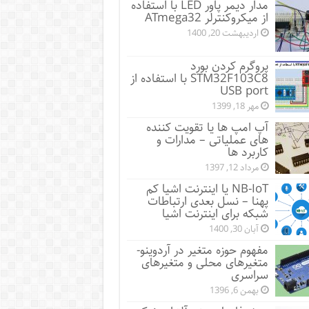
مدار دیمر پاور LED با استفاده
از میکروکنترلر ATmega32
اردیبهشت 20, 1400
پروگرم کردن بورد
STM32F103C8 با استفاده از
USB port
مهر 18, 1399
آپ امپ ها یا تقویت کننده
های عملیاتی – مدارات و
کاربرد ها
مرداد 12, 1397
NB-IoT یا اینترنت اشیا کم
پهنا – نسل بعدی ارتباطات
شبکه برای اینترنت اشیا
آبان 30, 1400
مفهوم حوزه متغیر در آردوینو-
متغیرهای محلی و متغیرهای
سراسری
بهمن 6, 1396