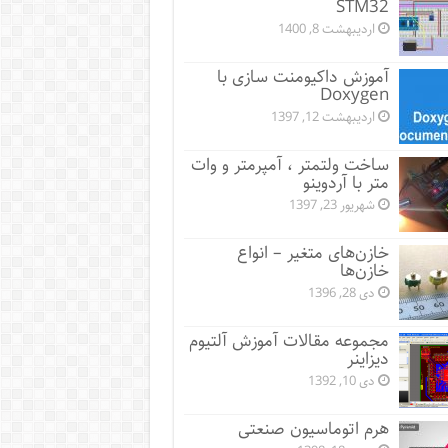
STM32
اردیبهشت 8, 1400
آموزش داکیومنت سازی با
Doxygen
اردیبهشت 12, 1397
ساخت ولتمتر ، آمپرمتر و وات
متر با آردوینو
شهریور 23, 1397
خازن‌های متغیر – انواع
خازن‌ها
دی 28, 1396
مجموعه مقالات آموزش آلتیوم
دیزاینر
دی 10, 1392
هرم اتوماسیون صنعتی