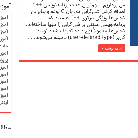
می پزدازیم. مهم‌ترین هدف برنامه‌نویسی ++C
آموز
اضافه کردن شی‌گرایی به زبان C بوده و بنابراین
آموز
کلاس‌ها ویژگی مرکزی ++C هستند که
برنامه‌نویسی مبتنی بر شی‌گرایی را مهیا ساخته‌اند.
آموزش
کلاس‌ها معمولاً نوع داده تعریف شده توسط
آموز
کاربر (user-defined type) نامیده می‌شوند. …
آموز
مفاه
ادامه نوشته »
آموز
پروژ
آموز
آموز
آموز
آموز
آموز
اینت
مطالب