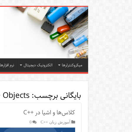
میکروکنترلرها
الکترونیک دیجیتال
نرم افزارها
بایگانی برچسب:
 Objects
کلاس‌ها و اشیا در ++C
آموزش زبان ++C
0