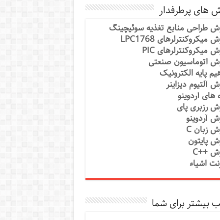
ش های پرطرفدار
ش طراحی منابع تغذیه سوئیچینگ
 میکروکنترلرهای LPC1768
ش میکروکنترلرهای PIC
ش اتوماسیون صنعتی
یم پایه الکترونیک
ش آلتیوم دیزاینر
ه های آردوینو
ش رزبری پای
ش آردوینو
ش زبان C
ش پایتون
ش ++C
رنت اشیاء
 بیشتر برای شما