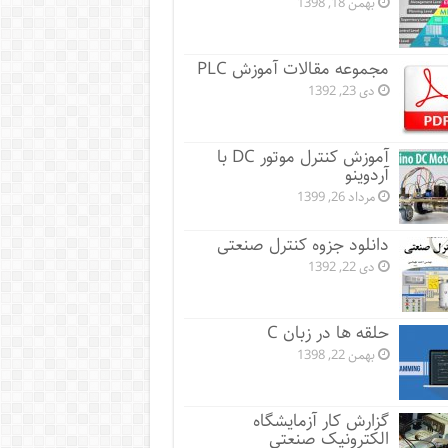
بهمن 18, 1398
مجموعه مقالات آموزش PLC
دی 23, 1392
آموزش کنترل موتور DC با
آردوینو
مرداد 26, 1399
دانلود جزوه کنترل صنعتی
دی 22, 1392
حلقه ها در زبان C
بهمن 22, 1398
گزارش کار آزمایشگاه
الکترونیک صنعتی