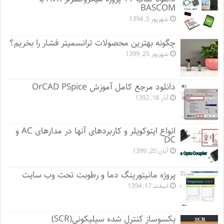
BASCOM
شهریور 5, 1394
چگونه بهترین محصولات ترانسمیتر فشار را بخریم؟
شهریور 25, 1399
دانلود مرجع کامل آموزش OrCAD PSpice
آذر 18, 1392
انواع اپتوکوپلر و کاربردهای آنها در مدارهای AC و
DC
آبان 20, 1399
پروژه مانيتورينگ دما و رطوبت تحت وب سایت
اسفند 17, 1394
یکسوساز کنترل شده سیلیکونی(SCR)