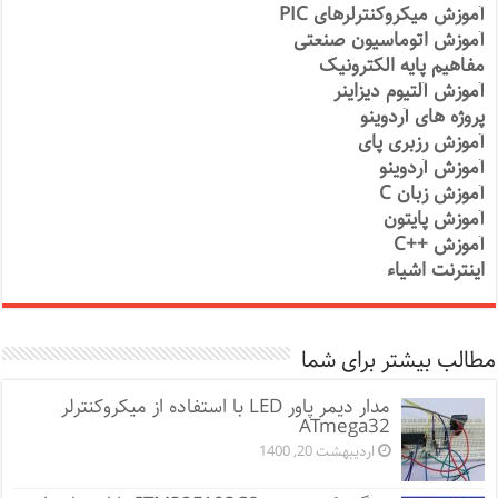
آموزش میکروکنترلرهای PIC
آموزش اتوماسیون صنعتی
مفاهیم پایه الکترونیک
آموزش آلتیوم دیزاینر
پروژه های آردوینو
آموزش رزبری پای
آموزش آردوینو
آموزش زبان C
آموزش پایتون
آموزش ++C
اینترنت اشیاء
مطالب بیشتر برای شما
مدار دیمر پاور LED با استفاده از میکروکنترلر
ATmega32
اردیبهشت 20, 1400