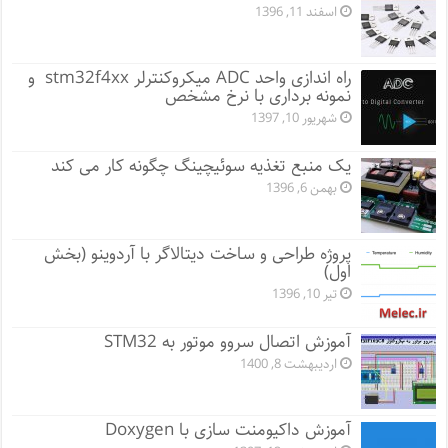
اسفند 11, 1396
راه اندازی واحد ADC میکروکنترلر stm32f4xx و
نمونه برداری با نرخ مشخص
شهریور 10, 1397
یک منبع تغذیه سوئیچینگ چگونه کار می کند
بهمن 6, 1396
پروژه طراحی و ساخت دیتالاگر با آردوینو (بخش
اول)
تیر 10, 1396
آموزش اتصال سروو موتور به STM32
اردیبهشت 8, 1400
آموزش داکیومنت سازی با Doxygen