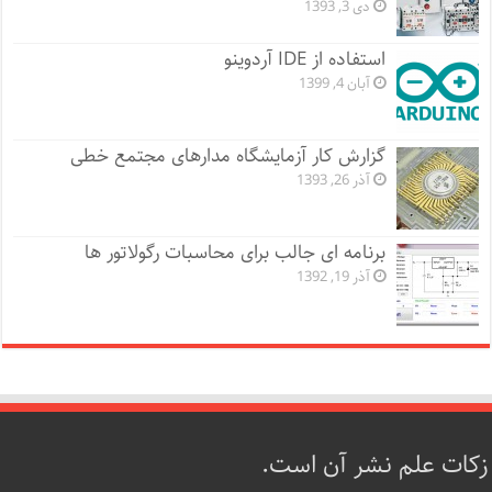
دی 3, 1393
استفاده از IDE آردوینو
آبان 4, 1399
گزارش کار آزمایشگاه مدارهای مجتمع خطی
آذر 26, 1393
برنامه ای جالب برای محاسبات رگولاتور ها
آذر 19, 1392
زکات علم نشر آن است.