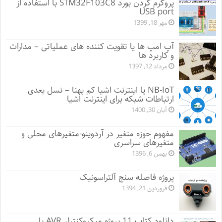
پروگرم کردن بورد STM32F103C8 با استفاده از
USB port
مهر 18, 1399
آپ امپ ها یا تقویت کننده های عملیاتی – مدارات
و کاربرد ها
مرداد 12, 1397
NB-IoT یا اینترنت اشیا کم پهنا – نسل بعدی
ارتباطات شبکه برای اینترنت اشیا
آبان 30, 1400
مفهوم حوزه متغیر در آردوینو-متغیرهای محلی و
متغیرهای سراسری
بهمن 6, 1396
پروژه فاصله سنج آلتراسونیک
فروردین 21, 1394
دانلود کتاب 11 پروژه میکروکنترلر AVR با