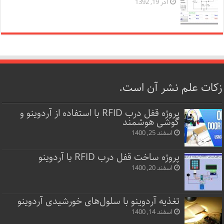
آذر 19, 1392
زکات علم نشر آن است.
پروژه قفل‌ درب RFID با استفاده از آردوینو و
گوشی هوشمند
اسفند 25, 1400
پروژه ساخت قفل‌ درب RFID با آردوینو
اسفند 20, 1400
تغذیه آردوینو با سلول‌های خورشیدی آردوینو
اسفند 14, 1400