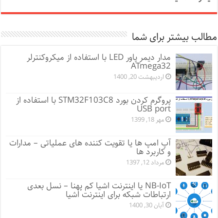
مطالب بیشتر برای شما
مدار دیمر پاور LED با استفاده از میکروکنترلر
ATmega32
اردیبهشت 20, 1400
پروگرم کردن بورد STM32F103C8 با استفاده از
USB port
مهر 18, 1399
آپ امپ ها یا تقویت کننده های عملیاتی – مدارات
و کاربرد ها
مرداد 12, 1397
NB-IoT یا اینترنت اشیا کم پهنا – نسل بعدی
ارتباطات شبکه برای اینترنت اشیا
آبان 30, 1400