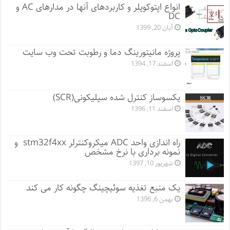
انواع اپتوکوپلر و کاربردهای آنها در مدارهای AC و
DC
آبان 20, 1399
پروژه مانيتورينگ دما و رطوبت تحت وب سایت
اسفند 17, 1394
یکسوساز کنترل شده سیلیکونی(SCR)
اسفند 11, 1396
راه اندازی واحد ADC میکروکنترلر stm32f4xx و
نمونه برداری با نرخ مشخص
شهریور 10, 1397
یک منبع تغذیه سوئیچینگ چگونه کار می کند
بهمن 6, 1396