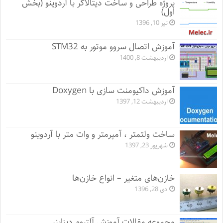
پروژه طراحی و ساخت دیتالاگر با آردوینو (بخش
اول)
تیر 10, 1396
آموزش اتصال سروو موتور به STM32
اردیبهشت 8, 1400
آموزش داکیومنت سازی با Doxygen
اردیبهشت 12, 1397
ساخت ولتمتر ، آمپرمتر و وات متر با آردوینو
شهریور 23, 1397
خازن‌های متغیر – انواع خازن‌ها
دی 28, 1396
مجموعه مقالات آموزش آلتیوم دیزاینر