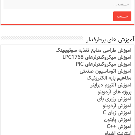
آموزش های پرطرفدار
آموزش طراحی منابع تغذیه سوئیچینگ
آموزش میکروکنترلرهای LPC1768
آموزش میکروکنترلرهای PIC
آموزش اتوماسیون صنعتی
مفاهیم پایه الکترونیک
آموزش آلتیوم دیزاینر
پروژه های آردوینو
آموزش رزبری پای
آموزش آردوینو
آموزش زبان C
آموزش پایتون
آموزش ++C
اینترنت اشیاء