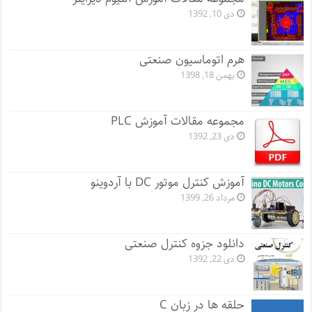
دی 10, 1392
هرم اتوماسیون صنعتی
بهمن 18, 1398
مجموعه مقالات آموزش PLC
دی 23, 1392
آموزش کنترل موتور DC با آردوینو
مرداد 26, 1399
دانلود جزوه کنترل صنعتی
دی 22, 1392
حلقه ها در زبان C