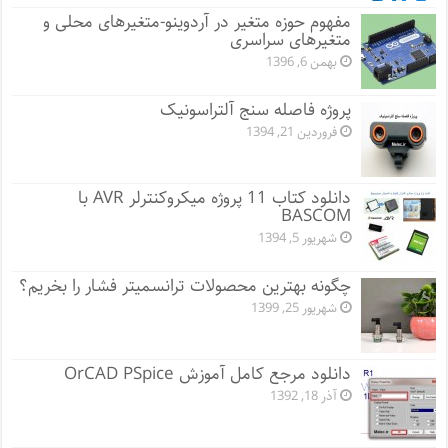
مفهوم حوزه متغیر در آردوینو-متغیرهای محلی و
متغیرهای سراسری
بهمن 6, 1396
پروژه فاصله سنج آلتراسونیک
فروردین 21, 1394
دانلود کتاب 11 پروژه میکروکنترلر AVR با
BASCOM
شهریور 5, 1394
چگونه بهترین محصولات ترانسمیتر فشار را بخریم؟
شهریور 25, 1399
دانلود مرجع کامل آموزش OrCAD PSpice
آذر 18, 1392