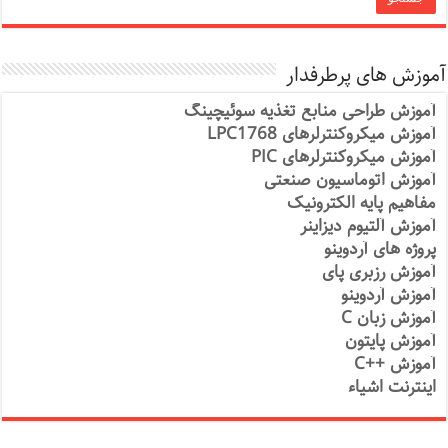
آموزش های پرطرفدار
آموزش طراحی منابع تغذیه سوئیچینگ
آموزش میکروکنترلرهای LPC1768
آموزش میکروکنترلرهای PIC
آموزش اتوماسیون صنعتی
مفاهیم پایه الکترونیک
آموزش آلتیوم دیزاینر
پروژه های آردوینو
آموزش رزبری پای
آموزش آردوینو
آموزش زبان C
آموزش پایتون
آموزش ++C
اینترنت اشیاء