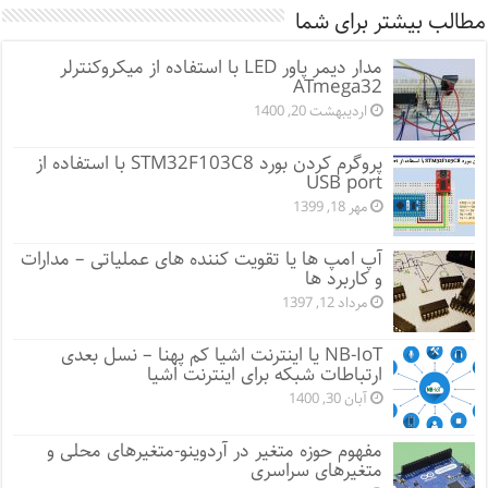
مطالب بیشتر برای شما
مدار دیمر پاور LED با استفاده از میکروکنترلر
ATmega32
اردیبهشت 20, 1400
پروگرم کردن بورد STM32F103C8 با استفاده از
USB port
مهر 18, 1399
آپ امپ ها یا تقویت کننده های عملیاتی – مدارات
و کاربرد ها
مرداد 12, 1397
NB-IoT یا اینترنت اشیا کم پهنا – نسل بعدی
ارتباطات شبکه برای اینترنت اشیا
آبان 30, 1400
مفهوم حوزه متغیر در آردوینو-متغیرهای محلی و
متغیرهای سراسری