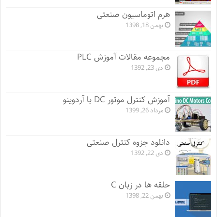
هرم اتوماسیون صنعتی
بهمن 18, 1398
مجموعه مقالات آموزش PLC
دی 23, 1392
آموزش کنترل موتور DC با آردوینو
مرداد 26, 1399
دانلود جزوه کنترل صنعتی
دی 22, 1392
حلقه ها در زبان C
بهمن 22, 1398