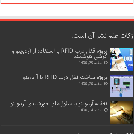
زکات علم نشر آن است.
پروژه قفل‌ درب RFID با استفاده از آردوینو و
گوشی هوشمند
اسفند 25, 1400
پروژه ساخت قفل‌ درب RFID با آردوینو
اسفند 20, 1400
تغذیه آردوینو با سلول‌های خورشیدی آردوینو
اسفند 14, 1400