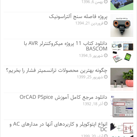
بهمن 6, 1396
پروژه فاصله سنج آلتراسونیک
فروردین 21, 1394
دانلود کتاب 11 پروژه میکروکنترلر AVR با
BASCOM
شهریور 5, 1394
چگونه بهترین محصولات ترانسمیتر فشار را بخریم؟
شهریور 25, 1399
دانلود مرجع کامل آموزش OrCAD PSpice
آذر 18, 1392
انواع اپتوکوپلر و کاربردهای آنها در مدارهای AC و
DC
آبان 20, 1399