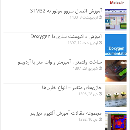
آموزش اتصال سروو موتور به STM32
اردیبهشت 8, 1400
آموزش داکیومنت سازی با Doxygen
اردیبهشت 12, 1397
ساخت ولتمتر ، آمپرمتر و وات متر با آردوینو
شهریور 23, 1397
خازن‌های متغیر – انواع خازن‌ها
دی 28, 1396
مجموعه مقالات آموزش آلتیوم دیزاینر
دی 10, 1392