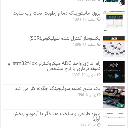
پروژه مانيتورينگ دما و رطوبت تحت وب سایت
اسفند 17, 1394
یکسوساز کنترل شده سیلیکونی(SCR)
اسفند 11, 1396
راه اندازی واحد ADC میکروکنترلر stm32f4xx و
نمونه برداری با نرخ مشخص
شهریور 10, 1397
یک منبع تغذیه سوئیچینگ چگونه کار می کند
بهمن 6, 1396
پروژه طراحی و ساخت دیتالاگر با آردوینو (بخش
اول)
تیر 10, 1396