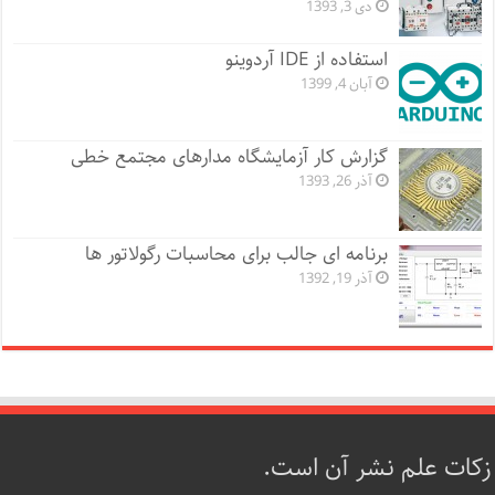
دی 3, 1393
استفاده از IDE آردوینو
آبان 4, 1399
گزارش کار آزمایشگاه مدارهای مجتمع خطی
آذر 26, 1393
برنامه ای جالب برای محاسبات رگولاتور ها
آذر 19, 1392
زکات علم نشر آن است.