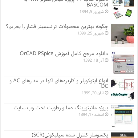
BASCOM
شهریور 5, 1394
چگونه بهترین محصولات ترانسمیتر فشار را بخریم؟
شهریور 25, 1399
دانلود مرجع کامل آموزش OrCAD PSpice
آذر 18, 1392
انواع اپتوکوپلر و کاربردهای آنها در مدارهای AC و
DC
آبان 20, 1399
پروژه مانيتورينگ دما و رطوبت تحت وب سایت
اسفند 17, 1394
یکسوساز کنترل شده سیلیکونی(SCR)