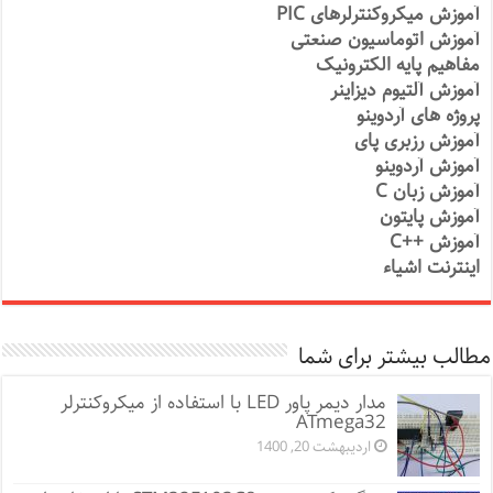
آموزش میکروکنترلرهای PIC
آموزش اتوماسیون صنعتی
مفاهیم پایه الکترونیک
آموزش آلتیوم دیزاینر
پروژه های آردوینو
آموزش رزبری پای
آموزش آردوینو
آموزش زبان C
آموزش پایتون
آموزش ++C
اینترنت اشیاء
مطالب بیشتر برای شما
مدار دیمر پاور LED با استفاده از میکروکنترلر
ATmega32
اردیبهشت 20, 1400