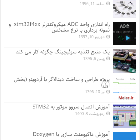
اسفند 11, 1396
راه اندازی واحد ADC میکروکنترلر stm32f4xx و
نمونه برداری با نرخ مشخص
شهریور 10, 1397
یک منبع تغذیه سوئیچینگ چگونه کار می کند
بهمن 6, 1396
پروژه طراحی و ساخت دیتالاگر با آردوینو (بخش
اول)
تیر 10, 1396
آموزش اتصال سروو موتور به STM32
اردیبهشت 8, 1400
آموزش داکیومنت سازی با Doxygen