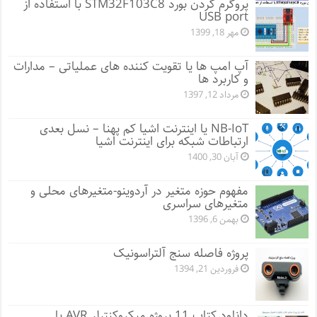
پروگرم کردن بورد STM32F103C8 با استفاده از
USB port
مهر 18, 1399
آپ امپ ها یا تقویت کننده های عملیاتی – مدارات
و کاربرد ها
مرداد 12, 1397
NB-IoT یا اینترنت اشیا کم پهنا – نسل بعدی
ارتباطات شبکه برای اینترنت اشیا
آبان 30, 1400
مفهوم حوزه متغیر در آردوینو-متغیرهای محلی و
متغیرهای سراسری
بهمن 6, 1396
پروژه فاصله سنج آلتراسونیک
فروردین 21, 1394
دانلود کتاب 11 پروژه میکروکنترلر AVR با