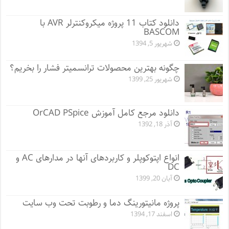
دانلود کتاب 11 پروژه میکروکنترلر AVR با
BASCOM
شهریور 5, 1394
چگونه بهترین محصولات ترانسمیتر فشار را بخریم؟
شهریور 25, 1399
دانلود مرجع کامل آموزش OrCAD PSpice
آذر 18, 1392
انواع اپتوکوپلر و کاربردهای آنها در مدارهای AC و
DC
آبان 20, 1399
پروژه مانيتورينگ دما و رطوبت تحت وب سایت
اسفند 17, 1394