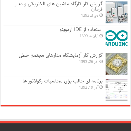
گزارش کار کارگاه ماشین های الکتریکی و مدار
فرمان
دی 3, 1393
استفاده از IDE آردوینو
آبان 4, 1399
گزارش کار آزمایشگاه مدارهای مجتمع خطی
آذر 26, 1393
برنامه ای جالب برای محاسبات رگولاتور ها
آذر 19, 1392