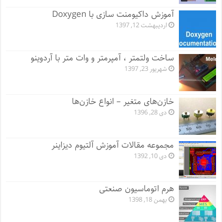
آموزش داکیومنت سازی با Doxygen
اردیبهشت 12, 1397
ساخت ولتمتر ، آمپرمتر و وات متر با آردوینو
شهریور 23, 1397
خازن‌های متغیر – انواع خازن‌ها
دی 28, 1396
مجموعه مقالات آموزش آلتیوم دیزاینر
دی 10, 1392
هرم اتوماسیون صنعتی
بهمن 18, 1398