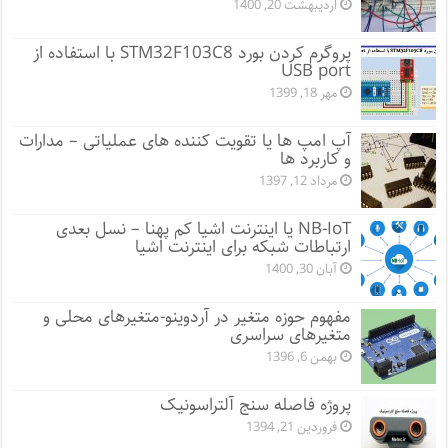
اردیبهشت 20, 1400
پروگرم کردن بورد STM32F103C8 با استفاده از
USB port
مهر 18, 1399
آپ امپ ها یا تقویت کننده های عملیاتی – مدارات
و کاربرد ها
مرداد 12, 1397
NB-IoT یا اینترنت اشیا کم پهنا – نسل بعدی
ارتباطات شبکه برای اینترنت اشیا
آبان 30, 1400
مفهوم حوزه متغیر در آردوینو-متغیرهای محلی و
متغیرهای سراسری
بهمن 6, 1396
پروژه فاصله سنج آلتراسونیک
فروردین 21, 1394