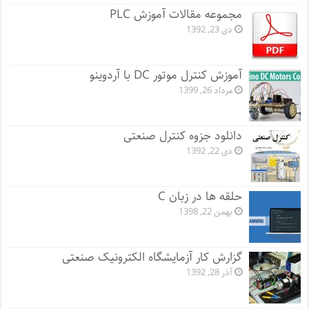
مجموعه مقالات آموزش PLC
دی 23, 1392
آموزش کنترل موتور DC با آردوینو
مرداد 26, 1399
دانلود جزوه کنترل صنعتی
دی 22, 1392
حلقه ها در زبان C
بهمن 22, 1398
گزارش کار آزمایشگاه الکترونیک صنعتی
آذر 28, 1392