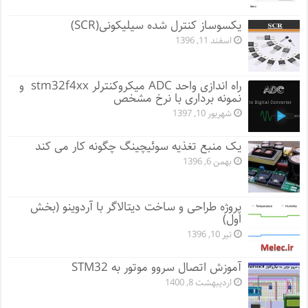
یکسوساز کنترل شده سیلیکونی(SCR)
اسفند 11, 1396
راه اندازی واحد ADC میکروکنترلر stm32f4xx و
نمونه برداری با نرخ مشخص
شهریور 10, 1397
یک منبع تغذیه سوئیچینگ چگونه کار می کند
بهمن 6, 1396
پروژه طراحی و ساخت دیتالاگر با آردوینو (بخش
اول)
تیر 10, 1396
آموزش اتصال سروو موتور به STM32
اردیبهشت 8, 1400