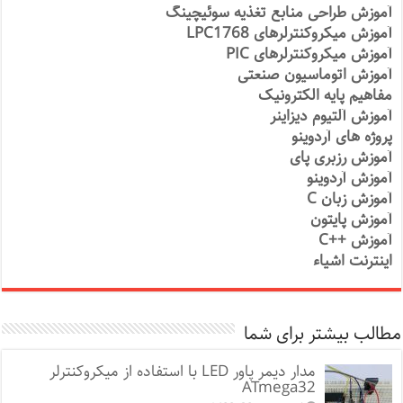
آموزش طراحی منابع تغذیه سوئیچینگ
آموزش میکروکنترلرهای LPC1768
آموزش میکروکنترلرهای PIC
آموزش اتوماسیون صنعتی
مفاهیم پایه الکترونیک
آموزش آلتیوم دیزاینر
پروژه های آردوینو
آموزش رزبری پای
آموزش آردوینو
آموزش زبان C
آموزش پایتون
آموزش ++C
اینترنت اشیاء
مطالب بیشتر برای شما
مدار دیمر پاور LED با استفاده از میکروکنترلر
ATmega32