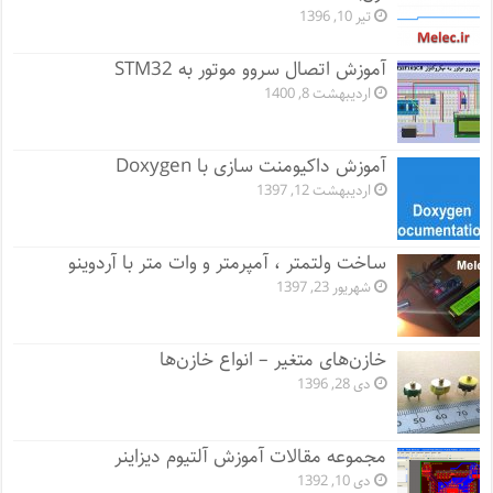
تیر 10, 1396
آموزش اتصال سروو موتور به STM32
اردیبهشت 8, 1400
آموزش داکیومنت سازی با Doxygen
اردیبهشت 12, 1397
ساخت ولتمتر ، آمپرمتر و وات متر با آردوینو
شهریور 23, 1397
خازن‌های متغیر – انواع خازن‌ها
دی 28, 1396
مجموعه مقالات آموزش آلتیوم دیزاینر
دی 10, 1392