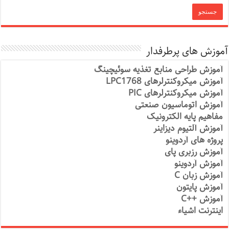
آموزش های پرطرفدار
آموزش طراحی منابع تغذیه سوئیچینگ
آموزش میکروکنترلرهای LPC1768
آموزش میکروکنترلرهای PIC
آموزش اتوماسیون صنعتی
مفاهیم پایه الکترونیک
آموزش آلتیوم دیزاینر
پروژه های آردوینو
آموزش رزبری پای
آموزش آردوینو
آموزش زبان C
آموزش پایتون
آموزش ++C
اینترنت اشیاء