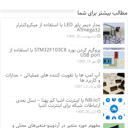
مطالب بیشتر برای شما
مدار دیمر پاور LED با استفاده از میکروکنترلر
ATmega32
اردیبهشت 20, 1400
پروگرم کردن بورد STM32F103C8 با استفاده از
USB port
مهر 18, 1399
آپ امپ ها یا تقویت کننده های عملیاتی – مدارات
و کاربرد ها
مرداد 12, 1397
NB-IoT یا اینترنت اشیا کم پهنا – نسل بعدی
ارتباطات شبکه برای اینترنت اشیا
آبان 30, 1400
مفهوم حوزه متغیر در آردوینو-متغیرهای محلی و