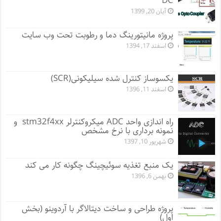
DC
آبان 20, 1399
پروژه مانيتورينگ دما و رطوبت تحت وب سایت
اسفند 17, 1394
یکسوساز کنترل شده سیلیکونی(SCR)
اسفند 11, 1396
راه اندازی واحد ADC میکروکنترلر stm32f4xx و
نمونه برداری با نرخ مشخص
شهریور 10, 1397
یک منبع تغذیه سوئیچینگ چگونه کار می کند
بهمن 6, 1396
پروژه طراحی و ساخت دیتالاگر با آردوینو (بخش
اول)