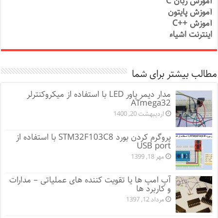
آموزش زبان C
آموزش پایتون
آموزش ++C
اینترنت اشیاء
مطالب بیشتر برای شما
مدار دیمر پاور LED با استفاده از میکروکنترلر
ATmega32
اردیبهشت 20, 1400
پروگرم کردن بورد STM32F103C8 با استفاده از
USB port
مهر 18, 1399
آپ امپ ها یا تقویت کننده های عملیاتی – مدارات
و کاربرد ها
مرداد 12, 1397