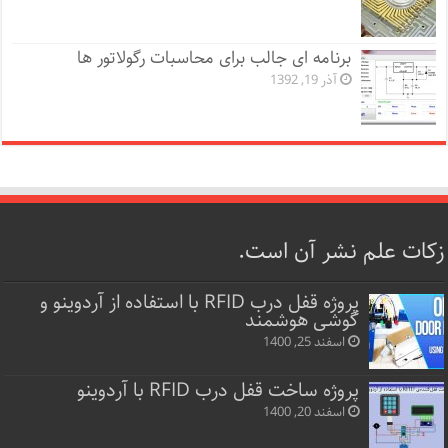
برنامه ای جالب برای محاسبات رگولاتور ها
آذر 19, 1392
زکات علم نشر آن است.
پروژه قفل‌ درب RFID با استفاده از آردوینو و
گوشی هوشمند
اسفند 25, 1400
پروژه ساخت قفل‌ درب RFID با آردوینو
اسفند 20, 1400