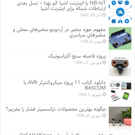
NB-IoT یا اینترنت اشیا کم پهنا – نسل بعدی
ارتباطات شبکه برای اینترنت اشیا
آبان 30, 1400
مفهوم حوزه متغیر در آردوینو-متغیرهای محلی و
متغیرهای سراسری
بهمن 6, 1396
پروژه فاصله سنج آلتراسونیک
فروردین 21, 1394
دانلود کتاب 11 پروژه میکروکنترلر AVR با
BASCOM
شهریور 5, 1394
چگونه بهترین محصولات ترانسمیتر فشار را بخریم؟
شهریور 25, 1399