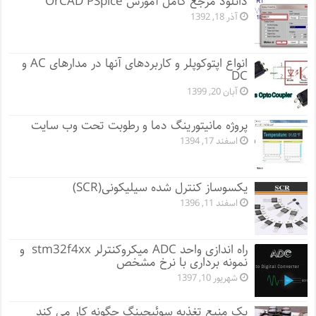
دانلود مرجع کامل آموزش OrCAD PSpice
آذر 18, 1392
انواع اپتوکوپلر و کاربردهای آنها در مدارهای AC و
DC
آبان 20, 1399
پروژه مانيتورينگ دما و رطوبت تحت وب سایت
اسفند 17, 1394
یکسوساز کنترل شده سیلیکونی(SCR)
اسفند 11, 1396
راه اندازی واحد ADC میکروکنترلر stm32f4xx و
نمونه برداری با نرخ مشخص
شهریور 10, 1397
یک منبع تغذیه سوئیچینگ چگونه کار می کند