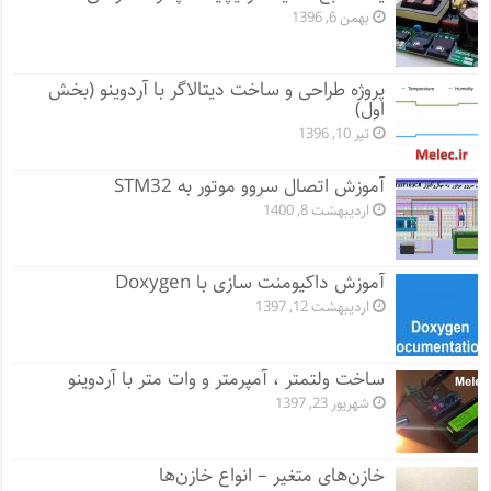
بهمن 6, 1396
پروژه طراحی و ساخت دیتالاگر با آردوینو (بخش
اول)
تیر 10, 1396
آموزش اتصال سروو موتور به STM32
اردیبهشت 8, 1400
آموزش داکیومنت سازی با Doxygen
اردیبهشت 12, 1397
ساخت ولتمتر ، آمپرمتر و وات متر با آردوینو
شهریور 23, 1397
خازن‌های متغیر – انواع خازن‌ها