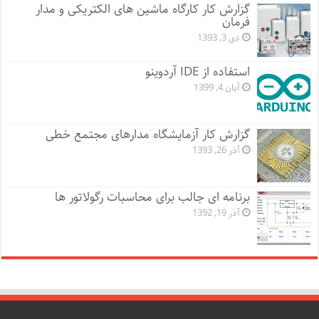
گزارش کار کارگاه ماشین های الکتریکی و مدار
فرمان
دی 3, 1393
استفاده از IDE آردوینو
آبان 4, 1399
گزارش کار آزمایشگاه مدارهای مجتمع خطی
آذر 26, 1393
برنامه ای جالب برای محاسبات رگولاتور ها
آذر 19, 1392