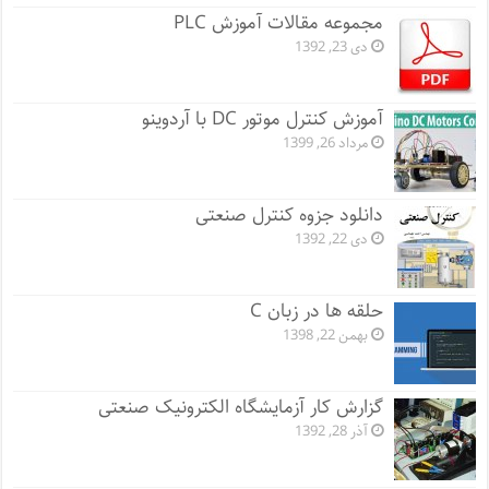
مجموعه مقالات آموزش PLC
دی 23, 1392
آموزش کنترل موتور DC با آردوینو
مرداد 26, 1399
دانلود جزوه کنترل صنعتی
دی 22, 1392
حلقه ها در زبان C
بهمن 22, 1398
گزارش کار آزمایشگاه الکترونیک صنعتی
آذر 28, 1392