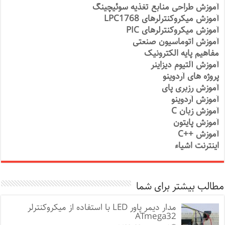
آموزش طراحی منابع تغذیه سوئیچینگ
آموزش میکروکنترلرهای LPC1768
آموزش میکروکنترلرهای PIC
آموزش اتوماسیون صنعتی
مفاهیم پایه الکترونیک
آموزش آلتیوم دیزاینر
پروژه های آردوینو
آموزش رزبری پای
آموزش آردوینو
آموزش زبان C
آموزش پایتون
آموزش ++C
اینترنت اشیاء
مطالب بیشتر برای شما
مدار دیمر پاور LED با استفاده از میکروکنترلر
ATmega32