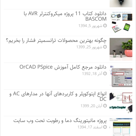
دانلود کتاب 11 پروژه میکروکنترلر AVR با
BASCOM
شهریور 5, 1394
چگونه بهترین محصولات ترانسمیتر فشار را بخریم؟
شهریور 25, 1399
دانلود مرجع کامل آموزش OrCAD PSpice
آذر 18, 1392
انواع اپتوکوپلر و کاربردهای آنها در مدارهای AC و
DC
آبان 20, 1399
پروژه مانيتورينگ دما و رطوبت تحت وب سایت
اسفند 17, 1394