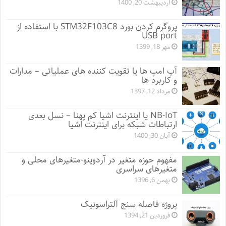
اردیبهشت 20, 1400
پروگرم کردن بورد STM32F103C8 با استفاده از
USB port
مهر 18, 1399
آپ امپ ها یا تقویت کننده های عملیاتی – مدارات
و کاربرد ها
مرداد 12, 1397
NB-IoT یا اینترنت اشیا کم پهنا – نسل بعدی
ارتباطات شبکه برای اینترنت اشیا
آبان 30, 1400
مفهوم حوزه متغیر در آردوینو-متغیرهای محلی و
متغیرهای سراسری
بهمن 6, 1396
پروژه فاصله سنج آلتراسونیک
فروردین 21, 1394