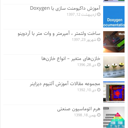
آموزش داکیومنت سازی با Doxygen
اردیبهشت 12, 1397
ساخت ولتمتر ، آمپرمتر و وات متر با آردوینو
شهریور 23, 1397
خازن‌های متغیر – انواع خازن‌ها
دی 28, 1396
مجموعه مقالات آموزش آلتیوم دیزاینر
دی 10, 1392
هرم اتوماسیون صنعتی
بهمن 18, 1398