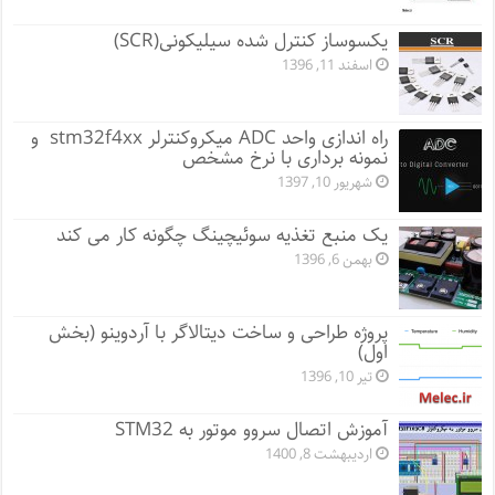
یکسوساز کنترل شده سیلیکونی(SCR)
اسفند 11, 1396
راه اندازی واحد ADC میکروکنترلر stm32f4xx و
نمونه برداری با نرخ مشخص
شهریور 10, 1397
یک منبع تغذیه سوئیچینگ چگونه کار می کند
بهمن 6, 1396
پروژه طراحی و ساخت دیتالاگر با آردوینو (بخش
اول)
تیر 10, 1396
آموزش اتصال سروو موتور به STM32
اردیبهشت 8, 1400