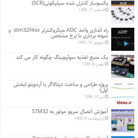
یکسوساز کنترل شده سیلیکونی(SCR)
اسفند 11, 1396
راه اندازی واحد ADC میکروکنترلر stm32f4xx و
نمونه برداری با نرخ مشخص
شهریور 10, 1397
یک منبع تغذیه سوئیچینگ چگونه کار می کند
بهمن 6, 1396
پروژه طراحی و ساخت دیتالاگر با آردوینو (بخش
اول)
تیر 10, 1396
آموزش اتصال سروو موتور به STM32
اردیبهشت 8, 1400