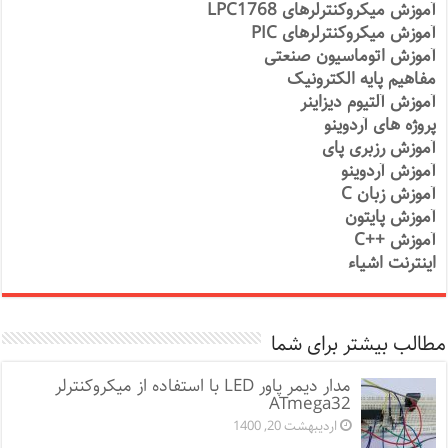
آموزش میکروکنترلرهای LPC1768
آموزش میکروکنترلرهای PIC
آموزش اتوماسیون صنعتی
مفاهیم پایه الکترونیک
آموزش آلتیوم دیزاینر
پروژه های آردوینو
آموزش رزبری پای
آموزش آردوینو
آموزش زبان C
آموزش پایتون
آموزش ++C
اینترنت اشیاء
مطالب بیشتر برای شما
مدار دیمر پاور LED با استفاده از میکروکنترلر
ATmega32
اردیبهشت 20, 1400