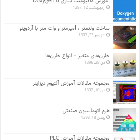
آموزش داکیومنت سازی با Doxygen
اردیبهشت 12, 1397
ساخت ولتمتر ، آمپرمتر و وات متر با آردوینو
شهریور 23, 1397
خازن‌های متغیر – انواع خازن‌ها
دی 28, 1396
مجموعه مقالات آموزش آلتیوم دیزاینر
دی 10, 1392
هرم اتوماسیون صنعتی
بهمن 18, 1398
مجموعه مقالات آموزش PLC