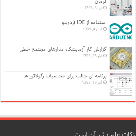
فرمان
دی 3, 1393
استفاده از IDE آردوینو
آبان 4, 1399
گزارش کار آزمایشگاه مدارهای مجتمع خطی
آذر 26, 1393
برنامه ای جالب برای محاسبات رگولاتور ها
آذر 19, 1392
زکات علم نشر آن است.