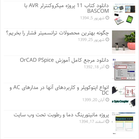
دانلود کتاب 11 پروژه میکروکنترلر AVR با
BASCOM
شهریور 5, 1394
چگونه بهترین محصولات ترانسمیتر فشار را بخریم؟
شهریور 25, 1399
دانلود مرجع کامل آموزش OrCAD PSpice
آذر 18, 1392
انواع اپتوکوپلر و کاربردهای آنها در مدارهای AC و
DC
آبان 20, 1399
پروژه مانيتورينگ دما و رطوبت تحت وب سایت
اسفند 17, 1394