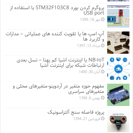
پروگرم کردن بورد STM32F103C8 با استفاده از
USB port
مهر 18, 1399
آپ امپ ها یا تقویت کننده های عملیاتی – مدارات
و کاربرد ها
مرداد 12, 1397
NB-IoT یا اینترنت اشیا کم پهنا – نسل بعدی
ارتباطات شبکه برای اینترنت اشیا
آبان 30, 1400
مفهوم حوزه متغیر در آردوینو-متغیرهای محلی و
متغیرهای سراسری
بهمن 6, 1396
پروژه فاصله سنج آلتراسونیک
فروردین 21, 1394