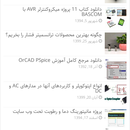
دانلود کتاب 11 پروژه میکروکنترلر AVR با
BASCOM
شهریور 5, 1394
چگونه بهترین محصولات ترانسمیتر فشار را بخریم؟
شهریور 25, 1399
دانلود مرجع کامل آموزش OrCAD PSpice
آذر 18, 1392
انواع اپتوکوپلر و کاربردهای آنها در مدارهای AC و
DC
آبان 20, 1399
پروژه مانيتورينگ دما و رطوبت تحت وب سایت
اسفند 17, 1394