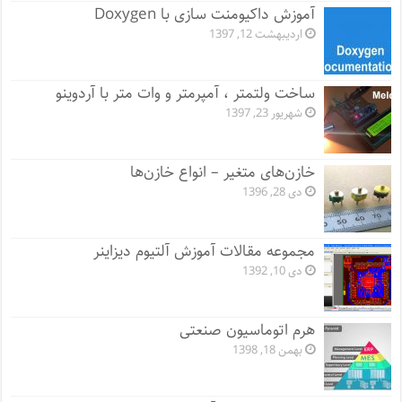
آموزش داکیومنت سازی با Doxygen
اردیبهشت 12, 1397
ساخت ولتمتر ، آمپرمتر و وات متر با آردوینو
شهریور 23, 1397
خازن‌های متغیر – انواع خازن‌ها
دی 28, 1396
مجموعه مقالات آموزش آلتیوم دیزاینر
دی 10, 1392
هرم اتوماسیون صنعتی
بهمن 18, 1398