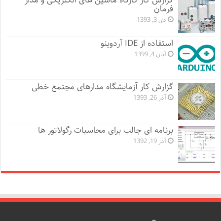
گزارش کار کارگاه ماشین های الکتریکی و مدار
فرمان
دی 3, 1393
استفاده از IDE آردوینو
آبان 4, 1399
گزارش کار آزمایشگاه مدارهای مجتمع خطی
آذر 26, 1393
برنامه ای جالب برای محاسبات رگولاتور ها
آذر 19, 1392