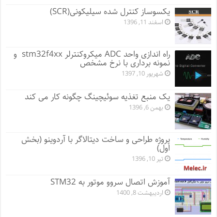
یکسوساز کنترل شده سیلیکونی(SCR)
اسفند 11, 1396
راه اندازی واحد ADC میکروکنترلر stm32f4xx و
نمونه برداری با نرخ مشخص
شهریور 10, 1397
یک منبع تغذیه سوئیچینگ چگونه کار می کند
بهمن 6, 1396
پروژه طراحی و ساخت دیتالاگر با آردوینو (بخش
اول)
تیر 10, 1396
آموزش اتصال سروو موتور به STM32
اردیبهشت 8, 1400