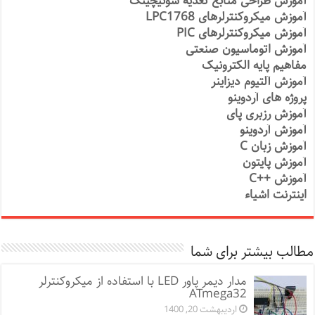
آموزش طراحی منابع تغذیه سوئیچینگ
آموزش میکروکنترلرهای LPC1768
آموزش میکروکنترلرهای PIC
آموزش اتوماسیون صنعتی
مفاهیم پایه الکترونیک
آموزش آلتیوم دیزاینر
پروژه های آردوینو
آموزش رزبری پای
آموزش آردوینو
آموزش زبان C
آموزش پایتون
آموزش ++C
اینترنت اشیاء
مطالب بیشتر برای شما
مدار دیمر پاور LED با استفاده از میکروکنترلر
ATmega32
اردیبهشت 20, 1400