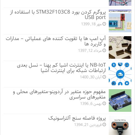
پروگرم کردن بورد STM32F103C8 با استفاده از
USB port
مهر 18, 1399
آپ امپ ها یا تقویت کننده های عملیاتی – مدارات
و کاربرد ها
مرداد 12, 1397
NB-IoT یا اینترنت اشیا کم پهنا – نسل بعدی
ارتباطات شبکه برای اینترنت اشیا
آبان 30, 1400
مفهوم حوزه متغیر در آردوینو-متغیرهای محلی و
متغیرهای سراسری
بهمن 6, 1396
پروژه فاصله سنج آلتراسونیک
فروردین 21, 1394