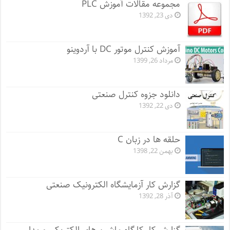
مجموعه مقالات آموزش PLC
دی 23, 1392
آموزش کنترل موتور DC با آردوینو
مرداد 26, 1399
دانلود جزوه کنترل صنعتی
دی 22, 1392
حلقه ها در زبان C
بهمن 22, 1398
گزارش کار آزمایشگاه الکترونیک صنعتی
آذر 28, 1392