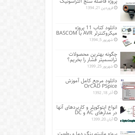
پروژه فاصله سنج آلتراسونیک
فروردین 21, 1394
دانلود کتاب 11 پروژه
میکروکنترلر AVR با BASCOM
شهریور 5, 1394
چگونه بهترین محصولات
ترانسمیتر فشار را بخریم؟
شهریور 25, 1399
دانلود مرجع کامل آموزش
OrCAD PSpice
آذر 18, 1392
انواع اپتوکوپلر و کاربردهای آنها
در مدارهای AC و DC
آبان 20, 1399
پروژه مانيتورينگ دما و رطوبت