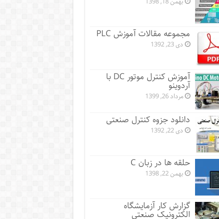
بهمن 18, 1398
مجموعه مقالات آموزش PLC
دی 23, 1392
آموزش کنترل موتور DC با
آردوینو
مرداد 26, 1399
دانلود جزوه کنترل صنعتی
دی 22, 1392
حلقه ها در زبان C
بهمن 22, 1398
گزارش کار آزمایشگاه
الکترونیک صنعتی