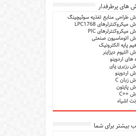
ش های پرطرفدار
ش طراحی منابع تغذیه سوئیچینگ
 میکروکنترلرهای LPC1768
ش میکروکنترلرهای PIC
ش اتوماسیون صنعتی
یم پایه الکترونیک
ش آلتیوم دیزاینر
ه های آردوینو
ش رزبری پای
ش آردوینو
ش زبان C
ش پایتون
ش ++C
رنت اشیاء
 بیشتر برای شما