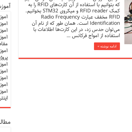
که بتوانیم با استفاده از آن کارت‌های RFID را به
آموز
کمک RFID reader و میکروی STM32 بخوانیم.
آموز
RFID مخفف عبارت Radio Frequency
Identification است. همان طور که از نام آن
آموزش
می‌توان حدس زد، در این کارت‌ها اطلاعات با
آموز
استفاده از امواج فرکانس …
آموز
مفاه
ادامه نوشته »
آموز
پروژ
آموز
آموز
آموز
آموز
آموز
اینت
مطالب