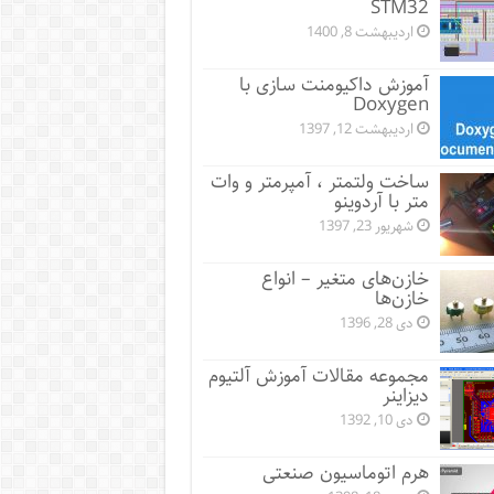
STM32
اردیبهشت 8, 1400
آموزش داکیومنت سازی با
Doxygen
اردیبهشت 12, 1397
ساخت ولتمتر ، آمپرمتر و وات
متر با آردوینو
شهریور 23, 1397
خازن‌های متغیر – انواع
خازن‌ها
دی 28, 1396
مجموعه مقالات آموزش آلتیوم
دیزاینر
دی 10, 1392
هرم اتوماسیون صنعتی