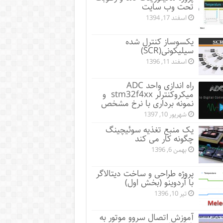
تحت وب سایت
اسفند 17, 1394
یکسوساز کنترل شده
سیلیکونی(SCR)
اسفند 11, 1396
راه اندازی واحد ADC
میکروکنترلر stm32f4xx و
نمونه برداری با نرخ مشخص
شهریور 10, 1397
یک منبع تغذیه سوئیچینگ
چگونه کار می کند
بهمن 6, 1396
پروژه طراحی و ساخت دیتالاگر
با آردوینو (بخش اول)
تیر 10, 1396
آموزش اتصال سروو موتور به