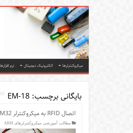
میکروکنترلرها
الکترونیک دیجیتال
نرم افزارها
بایگانی برچسب:
EM-18
اتصال RFID به میکروکنترلر STM32
مطالب آموزشی میکروکنترلرهای ARM