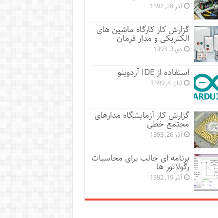
آذر 28, 1392
گزارش کار کارگاه ماشین های
الکتریکی و مدار فرمان
دی 3, 1393
استفاده از IDE آردوینو
آبان 4, 1399
گزارش کار آزمایشگاه مدارهای
مجتمع خطی
آذر 26, 1393
برنامه ای جالب برای محاسبات
رگولاتور ها
آذر 19, 1392