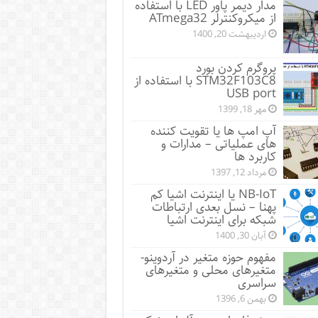
مدار دیمر پاور LED با استفاده
از میکروکنترلر ATmega32
اردیبهشت 20, 1400
پروگرم کردن بورد
STM32F103C8 با استفاده از
USB port
مهر 18, 1399
آپ امپ ها یا تقویت کننده
های عملیاتی – مدارات و
کاربرد ها
مرداد 12, 1397
NB-IoT یا اینترنت اشیا کم
پهنا – نسل بعدی ارتباطات
شبکه برای اینترنت اشیا
آبان 30, 1400
مفهوم حوزه متغیر در آردوینو-
متغیرهای محلی و متغیرهای
سراسری
بهمن 6, 1396