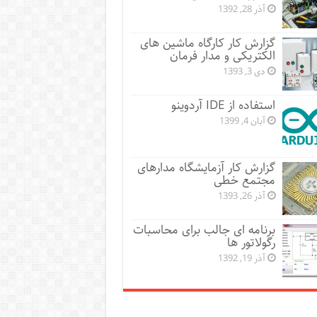
آذر 28, 1392
گزارش کار کارگاه ماشین های
الکتریکی و مدار فرمان
دی 3, 1393
استفاده از IDE آردوینو
آبان 4, 1399
گزارش کار آزمایشگاه مدارهای
مجتمع خطی
آذر 26, 1393
برنامه ای جالب برای محاسبات
رگولاتور ها
آذر 19, 1392