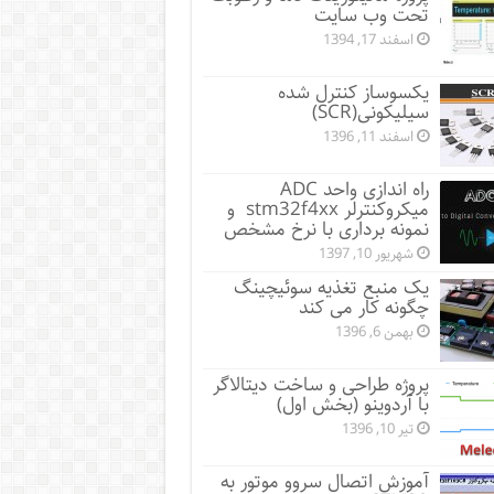
تحت وب سایت
اسفند 17, 1394
یکسوساز کنترل شده
سیلیکونی(SCR)
اسفند 11, 1396
راه اندازی واحد ADC
میکروکنترلر stm32f4xx و
نمونه برداری با نرخ مشخص
شهریور 10, 1397
یک منبع تغذیه سوئیچینگ
چگونه کار می کند
بهمن 6, 1396
پروژه طراحی و ساخت دیتالاگر
با آردوینو (بخش اول)
تیر 10, 1396
آموزش اتصال سروو موتور به