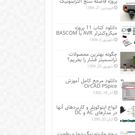
پروژه فاصله سنج آلتراسونیک
فروردین 21, 1394
دانلود کتاب 11 پروژه
میکروکنترلر AVR با BASCOM
شهریور 5, 1394
چگونه بهترین محصولات
ترانسمیتر فشار را بخریم؟
شهریور 25, 1399
دانلود مرجع کامل آموزش
OrCAD PSpice
آذر 18, 1392
انواع اپتوکوپلر و کاربردهای آنها
در مدارهای AC و DC
آبان 20, 1399
پروژه مانيتورينگ دما و رطوبت