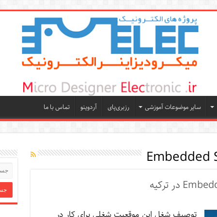
سایر موضوعات آموزشی
رزبری‌پای
آردوینو
تماس با ما
Embedded S
توصیف شغل این موقعیت شغلی برای کار در