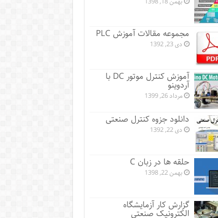
بهمن 18, 1398
مجموعه مقالات آموزش PLC
دی 23, 1392
آموزش کنترل موتور DC با
آردوینو
مرداد 26, 1399
دانلود جزوه کنترل صنعتی
دی 22, 1392
حلقه ها در زبان C
بهمن 22, 1398
گزارش کار آزمایشگاه
الکترونیک صنعتی