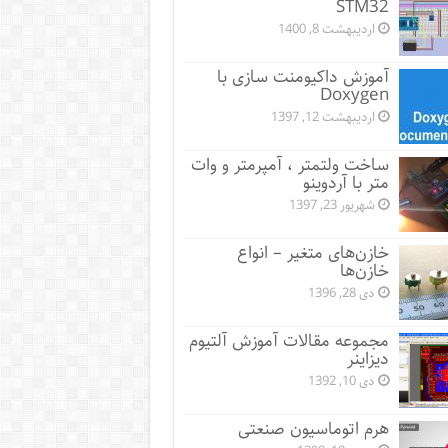
STM32
اردیبهشت 8, 1400
آموزش داکیومنت سازی با
Doxygen
اردیبهشت 12, 1397
ساخت ولتمتر ، آمپرمتر و وات
متر با آردوینو
شهریور 23, 1397
خازن‌های متغیر – انواع
خازن‌ها
دی 28, 1396
مجموعه مقالات آموزش آلتیوم
دیزاینر
دی 10, 1392
هرم اتوماسیون صنعتی