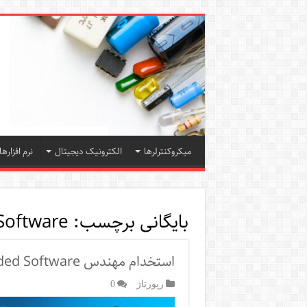
میکروکنترلرها
الکترونیک دیجیتال
نرم افزارها
بایگانی برچسب:
oftware
استخدام مهندس Embedded Software در ترکیه
رپورتاژ‌
0