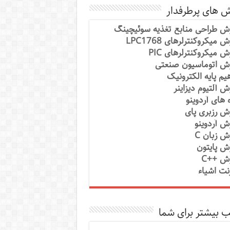
ش های پرطرفدار
ش طراحی منابع تغذیه سوئیچینگ
 میکروکنترلرهای LPC1768
ش میکروکنترلرهای PIC
ش اتوماسیون صنعتی
یم پایه الکترونیک
ش آلتیوم دیزاینر
ه های آردوینو
ش رزبری پای
ش آردوینو
ش زبان C
ش پایتون
ش ++C
رنت اشیاء
 بیشتر برای شما