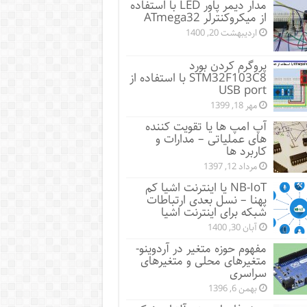
مدار دیمر پاور LED با استفاده
از میکروکنترلر ATmega32
اردیبهشت 20, 1400
پروگرم کردن بورد
STM32F103C8 با استفاده از
USB port
مهر 18, 1399
آپ امپ ها یا تقویت کننده
های عملیاتی – مدارات و
کاربرد ها
مرداد 12, 1397
NB-IoT یا اینترنت اشیا کم
پهنا – نسل بعدی ارتباطات
شبکه برای اینترنت اشیا
آبان 30, 1400
مفهوم حوزه متغیر در آردوینو-
متغیرهای محلی و متغیرهای
سراسری
بهمن 6, 1396