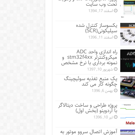
تحت وب سایت
اسفند 17, 1394
یکسوساز کنترل شده
سیلیکونی(SCR)
اسفند 11, 1396
راه اندازی واحد ADC
میکروکنترلر stm32f4xx و
نمونه برداری با نرخ مشخص
شهریور 10, 1397
یک منبع تغذیه سوئیچینگ
چگونه کار می کند
بهمن 6, 1396
پروژه طراحی و ساخت دیتالاگر
با آردوینو (بخش اول)
تیر 10, 1396
آموزش اتصال سروو موتور به