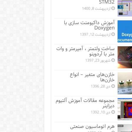
STM32
اردیبهشت 8, 1400
آموزش داکیومنت سازی با
Doxygen
اردیبهشت 12, 1397
ساخت ولتمتر ، آمپرمتر و وات
متر با آردوینو
شهریور 23, 1397
خازن‌های متغیر – انواع
خازن‌ها
دی 28, 1396
مجموعه مقالات آموزش آلتیوم
دیزاینر
دی 10, 1392
هرم اتوماسیون صنعتی