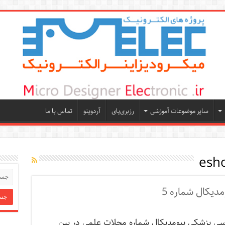
سایر موضوعات آموزشی
رزبری‌پای
آردوینو
تماس با ما
esho
دیکال شماره 5
دسی پزشکی بیومدیکال شماره مجلات علمی در بین