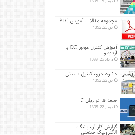
بهمن 18, 1398
مجموعه مقالات آموزش PLC
دی 23, 1392
آموزش کنترل موتور DC با
آردوینو
مرداد 26, 1399
دانلود جزوه کنترل صنعتی
دی 22, 1392
حلقه ها در زبان C
بهمن 22, 1398
گزارش کار آزمایشگاه
الکترونیک صنعتی