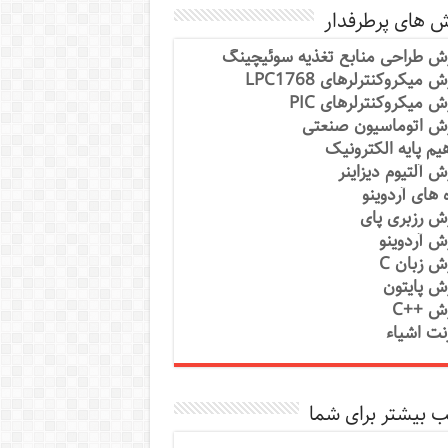
ش های پرطرفدار
ش طراحی منابع تغذیه سوئیچینگ
 میکروکنترلرهای LPC1768
ش میکروکنترلرهای PIC
ش اتوماسیون صنعتی
یم پایه الکترونیک
ش آلتیوم دیزاینر
ه های آردوینو
ش رزبری پای
ش آردوینو
ش زبان C
ش پایتون
ش ++C
رنت اشیاء
 بیشتر برای شما