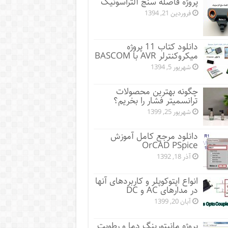
پروژه فاصله سنج آلتراسونیک
فروردین 21, 1394
دانلود کتاب 11 پروژه
میکروکنترلر AVR با BASCOM
شهریور 5, 1394
چگونه بهترین محصولات
ترانسمیتر فشار را بخریم؟
شهریور 25, 1399
دانلود مرجع کامل آموزش
OrCAD PSpice
آذر 18, 1392
انواع اپتوکوپلر و کاربردهای آنها
در مدارهای AC و DC
آبان 20, 1399
پروژه مانيتورينگ دما و رطوبت