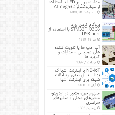
مدار دیمر پاور LED با استفاده
از میکروکنترلر ATmega32
اردیبهشت 20, 1400
پروگرم کردن بورد
STM32F103C8 با استفاده از
USB port
مهر 18, 1399
آپ امپ ها یا تقویت کننده
های عملیاتی – مدارات و
کاربرد ها
مرداد 12, 1397
NB-IoT یا اینترنت اشیا کم
پهنا – نسل بعدی ارتباطات
شبکه برای اینترنت اشیا
آبان 30, 1400
مفهوم حوزه متغیر در آردوینو-
متغیرهای محلی و متغیرهای
سراسری
بهمن 6, 1396