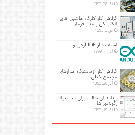
آذر 28, 1392
گزارش کار کارگاه ماشین های
الکتریکی و مدار فرمان
دی 3, 1393
استفاده از IDE آردوینو
آبان 4, 1399
گزارش کار آزمایشگاه مدارهای
مجتمع خطی
آذر 26, 1393
برنامه ای جالب برای محاسبات
رگولاتور ها
آذر 19, 1392