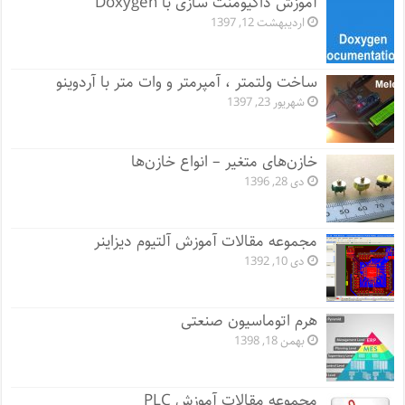
آموزش داکیومنت سازی با Doxygen
اردیبهشت 12, 1397
ساخت ولتمتر ، آمپرمتر و وات متر با آردوینو
شهریور 23, 1397
خازن‌های متغیر – انواع خازن‌ها
دی 28, 1396
مجموعه مقالات آموزش آلتیوم دیزاینر
دی 10, 1392
هرم اتوماسیون صنعتی
بهمن 18, 1398
مجموعه مقالات آموزش PLC