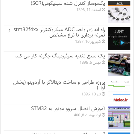
یکسوساز کنترل شده سیلیکونی(SCR)
اسفند 11, 1396
راه اندازی واحد ADC میکروکنترلر stm32f4xx و
نمونه برداری با نرخ مشخص
شهریور 10, 1397
یک منبع تغذیه سوئیچینگ چگونه کار می کند
بهمن 6, 1396
پروژه طراحی و ساخت دیتالاگر با آردوینو (بخش
اول)
تیر 10, 1396
آموزش اتصال سروو موتور به STM32
اردیبهشت 8, 1400