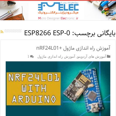
بایگانی برچسب:
ESP8266 ESP-0
آموزش راه اندازی ماژول +nRF24L01
آموزش های آردوینو
,
آموزش راه اندازی ماژول
1