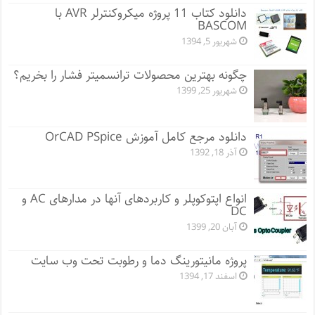
دانلود کتاب 11 پروژه میکروکنترلر AVR با
BASCOM
شهریور 5, 1394
چگونه بهترین محصولات ترانسمیتر فشار را بخریم؟
شهریور 25, 1399
دانلود مرجع کامل آموزش OrCAD PSpice
آذر 18, 1392
انواع اپتوکوپلر و کاربردهای آنها در مدارهای AC و
DC
آبان 20, 1399
پروژه مانيتورينگ دما و رطوبت تحت وب سایت
اسفند 17, 1394