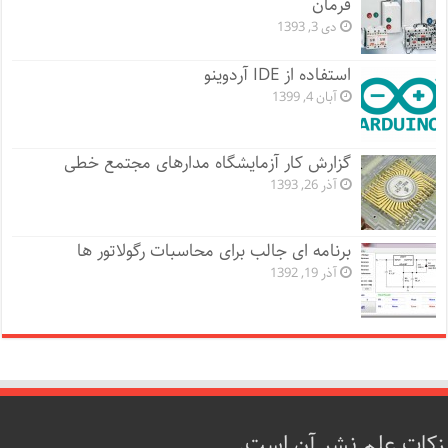
فرمان
دی 3, 1393
استفاده از IDE آردوینو
آبان 4, 1399
گزارش کار آزمایشگاه مدارهای مجتمع خطی
آذر 26, 1393
برنامه ای جالب برای محاسبات رگولاتور ها
آذر 19, 1392
زکات علم نشر آن است.