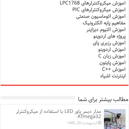
آموزش میکروکنترلرهای LPC1768
آموزش میکروکنترلرهای PIC
آموزش اتوماسیون صنعتی
مفاهیم پایه الکترونیک
آموزش آلتیوم دیزاینر
پروژه های آردوینو
آموزش رزبری پای
آموزش آردوینو
آموزش زبان C
آموزش پایتون
آموزش ++C
اینترنت اشیاء
مطالب بیشتر برای شما
مدار دیمر پاور LED با استفاده از میکروکنترلر
ATmega32
اردیبهشت 20, 1400