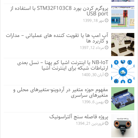
پروگرم کردن بورد STM32F103C8 با استفاده از
USB port
مهر 18, 1399
آپ امپ ها یا تقویت کننده های عملیاتی – مدارات
و کاربرد ها
مرداد 12, 1397
NB-IoT یا اینترنت اشیا کم پهنا – نسل بعدی
ارتباطات شبکه برای اینترنت اشیا
آبان 30, 1400
مفهوم حوزه متغیر در آردوینو-متغیرهای محلی و
متغیرهای سراسری
بهمن 6, 1396
پروژه فاصله سنج آلتراسونیک
فروردین 21, 1394