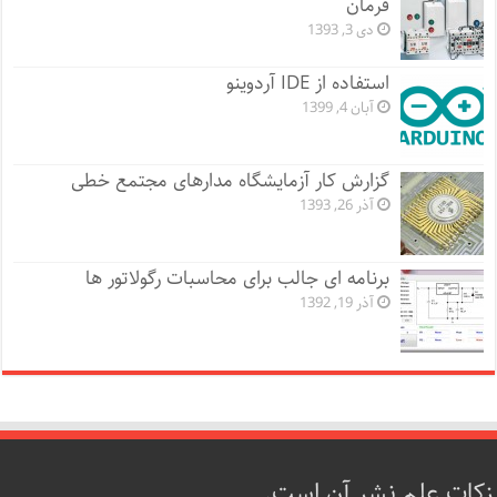
فرمان
دی 3, 1393
استفاده از IDE آردوینو
آبان 4, 1399
گزارش کار آزمایشگاه مدارهای مجتمع خطی
آذر 26, 1393
برنامه ای جالب برای محاسبات رگولاتور ها
آذر 19, 1392
زکات علم نشر آن است.