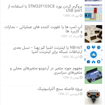
پروگرم کردن بورد STM32F103C8 با استفاده از
USB port
مهر 18, 1399
آپ امپ ها یا تقویت کننده های عملیاتی – مدارات
و کاربرد ها
مرداد 12, 1397
NB-IoT یا اینترنت اشیا کم پهنا – نسل بعدی
ارتباطات شبکه برای اینترنت اشیا
آبان 30, 1400
مفهوم حوزه متغیر در آردوینو-متغیرهای محلی و
متغیرهای سراسری
بهمن 6, 1396
پروژه فاصله سنج آلتراسونیک
فروردین 21, 1394