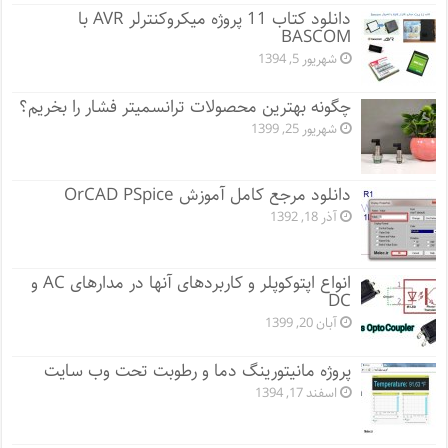
دانلود کتاب 11 پروژه میکروکنترلر AVR با
BASCOM
شهریور 5, 1394
چگونه بهترین محصولات ترانسمیتر فشار را بخریم؟
شهریور 25, 1399
دانلود مرجع کامل آموزش OrCAD PSpice
آذر 18, 1392
انواع اپتوکوپلر و کاربردهای آنها در مدارهای AC و
DC
آبان 20, 1399
پروژه مانيتورينگ دما و رطوبت تحت وب سایت
اسفند 17, 1394