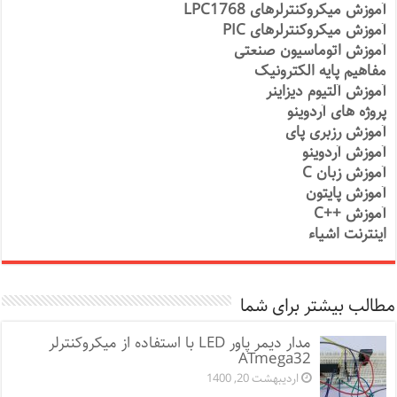
آموزش میکروکنترلرهای LPC1768
آموزش میکروکنترلرهای PIC
آموزش اتوماسیون صنعتی
مفاهیم پایه الکترونیک
آموزش آلتیوم دیزاینر
پروژه های آردوینو
آموزش رزبری پای
آموزش آردوینو
آموزش زبان C
آموزش پایتون
آموزش ++C
اینترنت اشیاء
مطالب بیشتر برای شما
مدار دیمر پاور LED با استفاده از میکروکنترلر
ATmega32
اردیبهشت 20, 1400