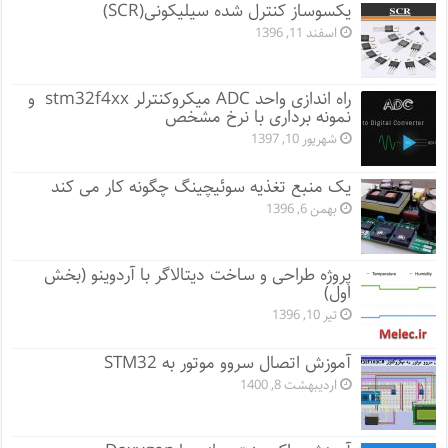
یکسوساز کنترل شده سیلیکونی(SCR)
اسفند 11, 1396
راه اندازی واحد ADC میکروکنترلر stm32f4xx و
نمونه برداری با نرخ مشخص
شهریور 10, 1397
یک منبع تغذیه سوئیچینگ چگونه کار می کند
بهمن 6, 1396
پروژه طراحی و ساخت دیتالاگر با آردوینو (بخش
اول)
تیر 10, 1396
آموزش اتصال سروو موتور به STM32
اردیبهشت 8, 1400