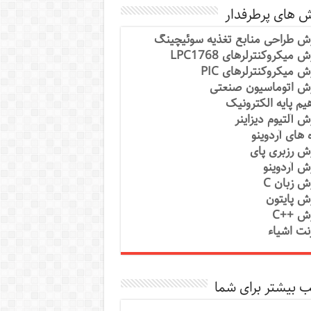
ش های پرطرفدار
ش طراحی منابع تغذیه سوئیچینگ
 میکروکنترلرهای LPC1768
ش میکروکنترلرهای PIC
ش اتوماسیون صنعتی
یم پایه الکترونیک
ش آلتیوم دیزاینر
ه های آردوینو
ش رزبری پای
ش آردوینو
ش زبان C
ش پایتون
ش ++C
رنت اشیاء
 بیشتر برای شما