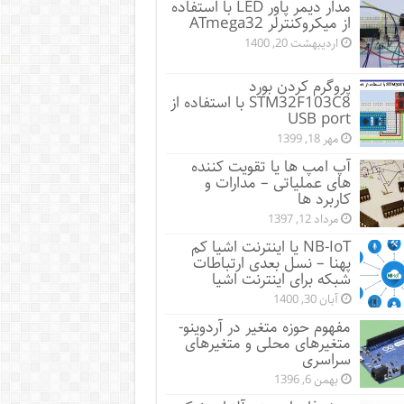
مدار دیمر پاور LED با استفاده
از میکروکنترلر ATmega32
اردیبهشت 20, 1400
پروگرم کردن بورد
STM32F103C8 با استفاده از
USB port
مهر 18, 1399
آپ امپ ها یا تقویت کننده
های عملیاتی – مدارات و
کاربرد ها
مرداد 12, 1397
NB-IoT یا اینترنت اشیا کم
پهنا – نسل بعدی ارتباطات
شبکه برای اینترنت اشیا
آبان 30, 1400
مفهوم حوزه متغیر در آردوینو-
متغیرهای محلی و متغیرهای
سراسری
بهمن 6, 1396