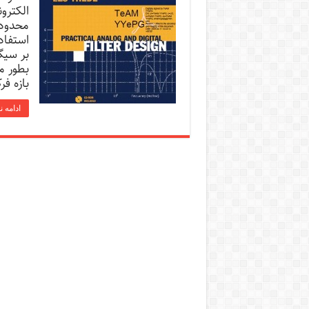
الکترو
محدوده
استفاد
بر سیگ
بطور مث
بازه ف
ادامه 