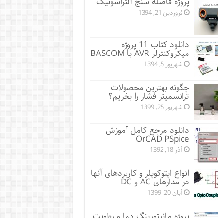
پروژه فاصله سنج آلتراسونیک
فروردین 21, 1394
دانلود کتاب 11 پروژه
میکروکنترلر AVR با BASCOM
شهریور 5, 1394
چگونه بهترین محصولات
ترانسمیتر فشار را بخریم؟
شهریور 25, 1399
دانلود مرجع کامل آموزش
OrCAD PSpice
آذر 18, 1392
انواع اپتوکوپلر و کاربردهای آنها
در مدارهای AC و DC
آبان 20, 1399
پروژه مانيتورينگ دما و رطوبت