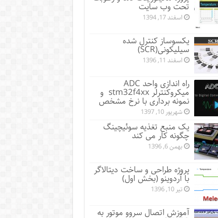
تحت وب سایت
اسفند 17, 1394
یکسوساز کنترل شده
سیلیکونی(SCR)
اسفند 11, 1396
راه اندازی واحد ADC
میکروکنترلر stm32f4xx و
نمونه برداری با نرخ مشخص
شهریور 10, 1397
یک منبع تغذیه سوئیچینگ
چگونه کار می کند
بهمن 6, 1396
پروژه طراحی و ساخت دیتالاگر
با آردوینو (بخش اول)
تیر 10, 1396
آموزش اتصال سروو موتور به