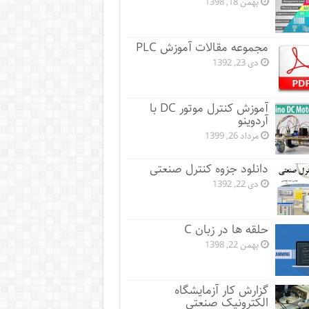
بهمن 18, 1398
مجموعه مقالات آموزش PLC
دی 23, 1392
آموزش کنترل موتور DC با
آردوینو
مرداد 26, 1399
دانلود جزوه کنترل صنعتی
دی 22, 1392
حلقه ها در زبان C
بهمن 22, 1398
گزارش کار آزمایشگاه
الکترونیک صنعتی