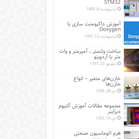
STM32
اردیبهشت 8, 1400
آموزش داکیومنت سازی با
Doxygen
اردیبهشت 12, 1397
ساخت ولتمتر ، آمپرمتر و وات
متر با آردوینو
شهریور 23, 1397
خازن‌های متغیر – انواع
خازن‌ها
دی 28, 1396
مجموعه مقالات آموزش آلتیوم
دیزاینر
دی 10, 1392
هرم اتوماسیون صنعتی