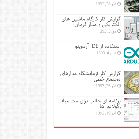
آذر 28, 1392
گزارش کار کارگاه ماشین های
الکتریکی و مدار فرمان
دی 3, 1393
استفاده از IDE آردوینو
آبان 4, 1399
گزارش کار آزمایشگاه مدارهای
مجتمع خطی
آذر 26, 1393
برنامه ای جالب برای محاسبات
رگولاتور ها
آذر 19, 1392