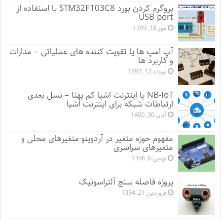
پروگرم کردن بورد STM32F103C8 با استفاده از
USB port
مهر 18, 1399
آپ امپ ها یا تقویت کننده های عملیاتی – مدارات
و کاربرد ها
مرداد 12, 1397
NB-IoT یا اینترنت اشیا کم پهنا – نسل بعدی
ارتباطات شبکه برای اینترنت اشیا
آبان 30, 1400
مفهوم حوزه متغیر در آردوینو-متغیرهای محلی و
متغیرهای سراسری
بهمن 6, 1396
پروژه فاصله سنج آلتراسونیک
فروردین 21, 1394