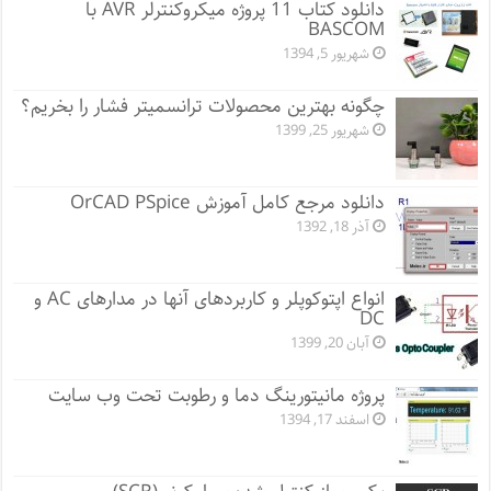
دانلود کتاب 11 پروژه میکروکنترلر AVR با
BASCOM
شهریور 5, 1394
چگونه بهترین محصولات ترانسمیتر فشار را بخریم؟
شهریور 25, 1399
دانلود مرجع کامل آموزش OrCAD PSpice
آذر 18, 1392
انواع اپتوکوپلر و کاربردهای آنها در مدارهای AC و
DC
آبان 20, 1399
پروژه مانيتورينگ دما و رطوبت تحت وب سایت
اسفند 17, 1394