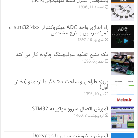
یکسوساز کنترل شده سیلیکونی(SCR)
اسفند 11, 1396
راه اندازی واحد ADC میکروکنترلر stm32f4xx و
نمونه برداری با نرخ مشخص
شهریور 10, 1397
یک منبع تغذیه سوئیچینگ چگونه کار می کند
بهمن 6, 1396
پروژه طراحی و ساخت دیتالاگر با آردوینو (بخش
اول)
تیر 10, 1396
آموزش اتصال سروو موتور به STM32
اردیبهشت 8, 1400
آموزش داکیومنت سازی با Doxygen