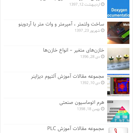
اردیبهشت 12, 1397
ساخت ولتمتر ، آمپرمتر و وات متر با آردوینو
شهریور 23, 1397
خازن‌های متغیر – انواع خازن‌ها
دی 28, 1396
مجموعه مقالات آموزش آلتیوم دیزاینر
دی 10, 1392
هرم اتوماسیون صنعتی
بهمن 18, 1398
مجموعه مقالات آموزش PLC