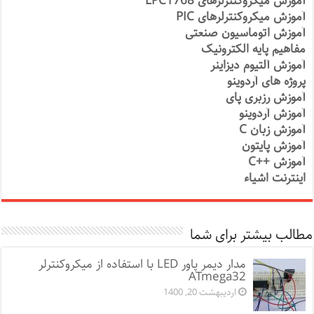
آموزش میکروکنترلرهای LPC1768
آموزش میکروکنترلرهای PIC
آموزش اتوماسیون صنعتی
مفاهیم پایه الکترونیک
آموزش آلتیوم دیزاینر
پروژه های آردوینو
آموزش رزبری پای
آموزش آردوینو
آموزش زبان C
آموزش پایتون
آموزش ++C
اینترنت اشیاء
مطالب بیشتر برای شما
مدار دیمر پاور LED با استفاده از میکروکنترلر
ATmega32
اردیبهشت 20, 1400