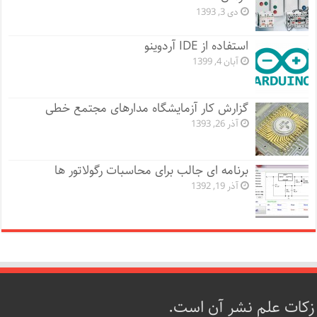
دی 3, 1393
استفاده از IDE آردوینو
آبان 4, 1399
گزارش کار آزمایشگاه مدارهای مجتمع خطی
آذر 26, 1393
برنامه ای جالب برای محاسبات رگولاتور ها
آذر 19, 1392
زکات علم نشر آن است.