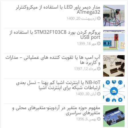
مدار دیمر پاور LED با استفاده از میکروکنترلر
ATmega32
اردیبهشت 20, 1400
پروگرم کردن بورد STM32F103C8 با استفاده از
USB port
مهر 18, 1399
آپ امپ ها یا تقویت کننده های عملیاتی – مدارات
و کاربرد ها
مرداد 12, 1397
NB-IoT یا اینترنت اشیا کم پهنا – نسل بعدی
ارتباطات شبکه برای اینترنت اشیا
آبان 30, 1400
مفهوم حوزه متغیر در آردوینو-متغیرهای محلی و
متغیرهای سراسری
بهمن 6, 1396