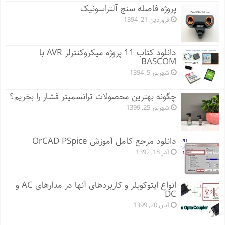
پروژه فاصله سنج آلتراسونیک
فروردین 21, 1394
دانلود کتاب 11 پروژه میکروکنترلر AVR با
BASCOM
شهریور 5, 1394
چگونه بهترین محصولات ترانسمیتر فشار را بخریم؟
شهریور 25, 1399
دانلود مرجع کامل آموزش OrCAD PSpice
آذر 18, 1392
انواع اپتوکوپلر و کاربردهای آنها در مدارهای AC و
DC
آبان 20, 1399