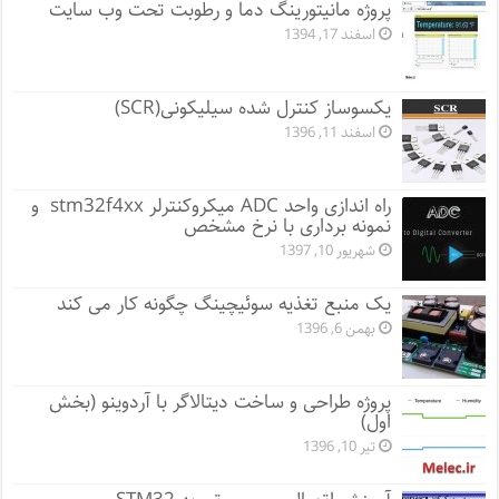
پروژه مانيتورينگ دما و رطوبت تحت وب سایت
اسفند 17, 1394
یکسوساز کنترل شده سیلیکونی(SCR)
اسفند 11, 1396
راه اندازی واحد ADC میکروکنترلر stm32f4xx و
نمونه برداری با نرخ مشخص
شهریور 10, 1397
یک منبع تغذیه سوئیچینگ چگونه کار می کند
بهمن 6, 1396
پروژه طراحی و ساخت دیتالاگر با آردوینو (بخش
اول)
تیر 10, 1396