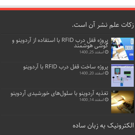
زکات علم نشر آن است.
پروژه قفل‌ درب RFID با استفاده از آردوینو و
گوشی هوشمند
اسفند 25, 1400
پروژه ساخت قفل‌ درب RFID با آردوینو
اسفند 20, 1400
تغذیه آردوینو با سلول‌های خورشیدی آردوینو
اسفند 14, 1400
الکترونیک به زبان ساده