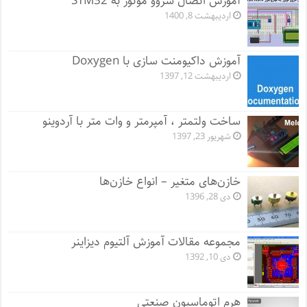
آموزش اتصال سروو موتور به STM32
اردیبهشت 8, 1400
آموزش داکیومنت سازی با Doxygen
اردیبهشت 12, 1397
ساخت ولتمتر ، آمپرمتر و وات متر با آردوینو
شهریور 23, 1397
خازن‌های متغیر – انواع خازن‌ها
دی 28, 1396
مجموعه مقالات آموزش آلتیوم دیزاینر
دی 10, 1392
هرم اتوماسیون صنعتی