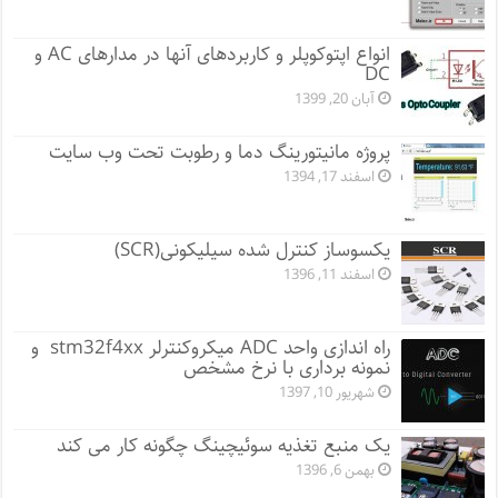
انواع اپتوکوپلر و کاربردهای آنها در مدارهای AC و
DC
آبان 20, 1399
پروژه مانيتورينگ دما و رطوبت تحت وب سایت
اسفند 17, 1394
یکسوساز کنترل شده سیلیکونی(SCR)
اسفند 11, 1396
راه اندازی واحد ADC میکروکنترلر stm32f4xx و
نمونه برداری با نرخ مشخص
شهریور 10, 1397
یک منبع تغذیه سوئیچینگ چگونه کار می کند
بهمن 6, 1396