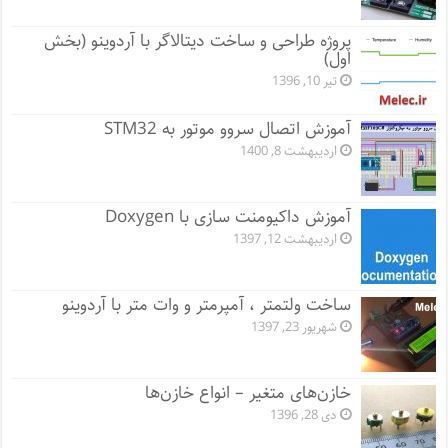
پروژه طراحی و ساخت دیتالاگر با آردوینو (بخش
اول)
تیر 10, 1396
آموزش اتصال سروو موتور به STM32
اردیبهشت 8, 1400
آموزش داکیومنت سازی با Doxygen
اردیبهشت 12, 1397
ساخت ولتمتر ، آمپرمتر و وات متر با آردوینو
شهریور 23, 1397
خازن‌های متغیر – انواع خازن‌ها
دی 28, 1396