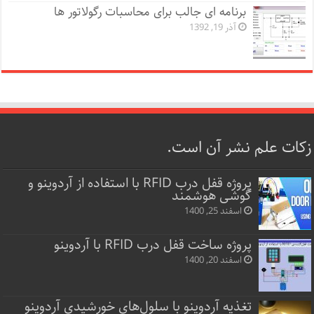
برنامه ای جالب برای محاسبات رگولاتور ها
آذر 19, 1392
زکات علم نشر آن است.
پروژه قفل‌ درب RFID با استفاده از آردوینو و
گوشی هوشمند
اسفند 25, 1400
پروژه ساخت قفل‌ درب RFID با آردوینو
اسفند 20, 1400
تغذیه آردوینو با سلول‌های خورشیدی آردوینو