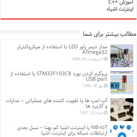
آموزش ++C
اینترنت اشیاء
مطالب بیشتر برای شما
مدار دیمر پاور LED با استفاده از میکروکنترلر
ATmega32
اردیبهشت 20, 1400
پروگرم کردن بورد STM32F103C8 با استفاده از
USB port
مهر 18, 1399
آپ امپ ها یا تقویت کننده های عملیاتی – مدارات
و کاربرد ها
مرداد 12, 1397
NB-IoT یا اینترنت اشیا کم پهنا – نسل بعدی
ارتباطات شبکه برای اینترنت اشیا