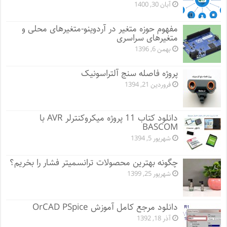
آبان 30, 1400
مفهوم حوزه متغیر در آردوینو-متغیرهای محلی و
متغیرهای سراسری
بهمن 6, 1396
پروژه فاصله سنج آلتراسونیک
فروردین 21, 1394
دانلود کتاب 11 پروژه میکروکنترلر AVR با
BASCOM
شهریور 5, 1394
چگونه بهترین محصولات ترانسمیتر فشار را بخریم؟
شهریور 25, 1399
دانلود مرجع کامل آموزش OrCAD PSpice
آذر 18, 1392