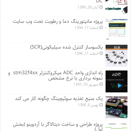
DC
آبان 20, 1399
پروژه مانيتورينگ دما و رطوبت تحت وب سایت
اسفند 17, 1394
یکسوساز کنترل شده سیلیکونی(SCR)
اسفند 11, 1396
راه اندازی واحد ADC میکروکنترلر stm32f4xx و
نمونه برداری با نرخ مشخص
شهریور 10, 1397
یک منبع تغذیه سوئیچینگ چگونه کار می کند
بهمن 6, 1396
پروژه طراحی و ساخت دیتالاگر با آردوینو (بخش
اول)