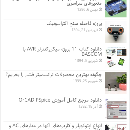
متغیرهای سراسری
بهمن 6, 1396
پروژه فاصله سنج آلتراسونیک
فروردین 21, 1394
دانلود کتاب 11 پروژه میکروکنترلر AVR با
BASCOM
شهریور 5, 1394
چگونه بهترین محصولات ترانسمیتر فشار را بخریم؟
شهریور 25, 1399
دانلود مرجع کامل آموزش OrCAD PSpice
آذر 18, 1392
انواع اپتوکوپلر و کاربردهای آنها در مدارهای AC و