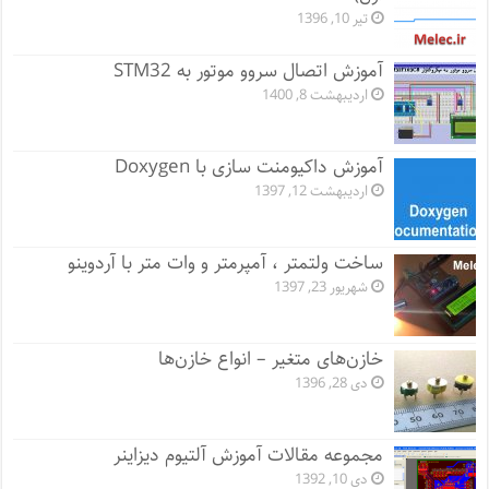
تیر 10, 1396
آموزش اتصال سروو موتور به STM32
اردیبهشت 8, 1400
آموزش داکیومنت سازی با Doxygen
اردیبهشت 12, 1397
ساخت ولتمتر ، آمپرمتر و وات متر با آردوینو
شهریور 23, 1397
خازن‌های متغیر – انواع خازن‌ها
دی 28, 1396
مجموعه مقالات آموزش آلتیوم دیزاینر
دی 10, 1392