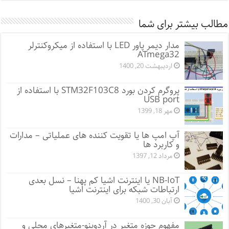
مطالب بیشتر برای شما
مدار دیمر پاور LED با استفاده از میکروکنترلر
ATmega32
اردیبهشت 20, 1400
پروگرم کردن بورد STM32F103C8 با استفاده از
USB port
مهر 18, 1399
آپ امپ ها یا تقویت کننده های عملیاتی – مدارات
و کاربرد ها
مرداد 12, 1397
NB-IoT یا اینترنت اشیا کم پهنا – نسل بعدی
ارتباطات شبکه برای اینترنت اشیا
آبان 30, 1400
مفهوم حوزه متغیر در آردوینو-متغیرهای محلی و