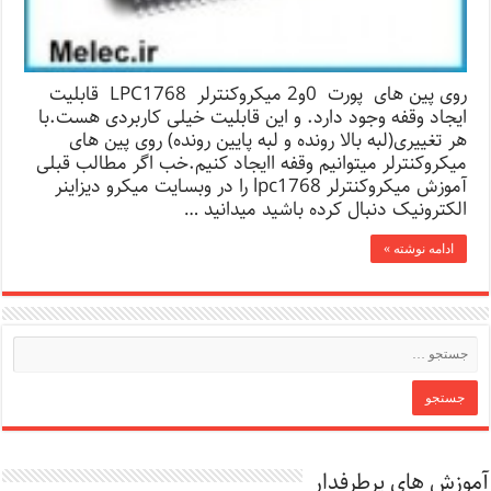
روی پین های پورت 0و2 میکروکنترلر LPC1768 قابلیت
ایجاد وقفه وجود دارد. و این قابلیت خیلی کاربردی هست.با
هر تغییری(لبه بالا رونده و لبه پایین رونده) روی پین های
میکروکنترلر میتوانیم وقفه اایجاد کنیم.خب اگر مطالب قبلی
آموزش میکروکنترلر lpc1768 را در وبسایت میکرو دیزاینر
الکترونیک دنبال کرده باشید میدانید …
ادامه نوشته »
آموزش های پرطرفدار