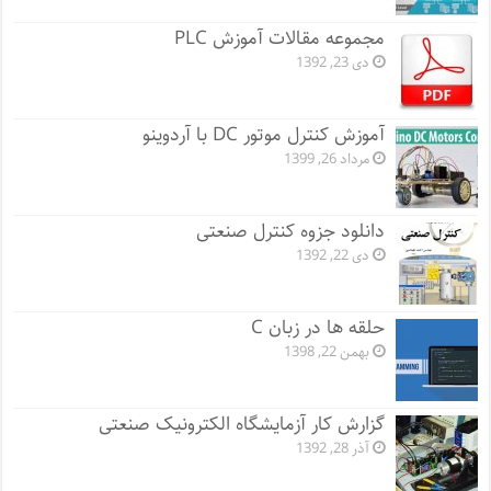
مجموعه مقالات آموزش PLC
دی 23, 1392
آموزش کنترل موتور DC با آردوینو
مرداد 26, 1399
دانلود جزوه کنترل صنعتی
دی 22, 1392
حلقه ها در زبان C
بهمن 22, 1398
گزارش کار آزمایشگاه الکترونیک صنعتی
آذر 28, 1392