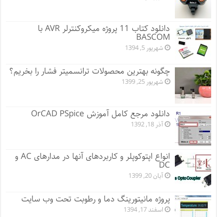
دانلود کتاب 11 پروژه میکروکنترلر AVR با
BASCOM
شهریور 5, 1394
چگونه بهترین محصولات ترانسمیتر فشار را بخریم؟
شهریور 25, 1399
دانلود مرجع کامل آموزش OrCAD PSpice
آذر 18, 1392
انواع اپتوکوپلر و کاربردهای آنها در مدارهای AC و
DC
آبان 20, 1399
پروژه مانيتورينگ دما و رطوبت تحت وب سایت
اسفند 17, 1394