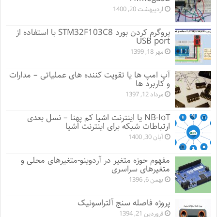
اردیبهشت 20, 1400
پروگرم کردن بورد STM32F103C8 با استفاده از
USB port
مهر 18, 1399
آپ امپ ها یا تقویت کننده های عملیاتی – مدارات
و کاربرد ها
مرداد 12, 1397
NB-IoT یا اینترنت اشیا کم پهنا – نسل بعدی
ارتباطات شبکه برای اینترنت اشیا
آبان 30, 1400
مفهوم حوزه متغیر در آردوینو-متغیرهای محلی و
متغیرهای سراسری
بهمن 6, 1396
پروژه فاصله سنج آلتراسونیک
فروردین 21, 1394