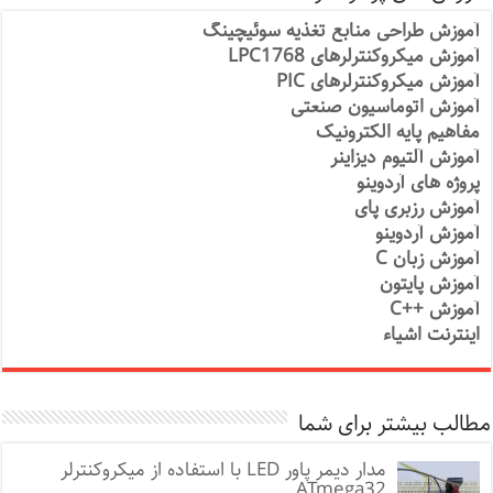
آموزش طراحی منابع تغذیه سوئیچینگ
آموزش میکروکنترلرهای LPC1768
آموزش میکروکنترلرهای PIC
آموزش اتوماسیون صنعتی
مفاهیم پایه الکترونیک
آموزش آلتیوم دیزاینر
پروژه های آردوینو
آموزش رزبری پای
آموزش آردوینو
آموزش زبان C
آموزش پایتون
آموزش ++C
اینترنت اشیاء
مطالب بیشتر برای شما
مدار دیمر پاور LED با استفاده از میکروکنترلر
ATmega32