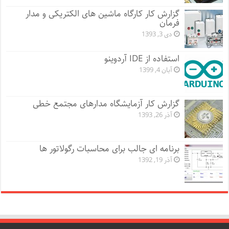
گزارش کار کارگاه ماشین های الکتریکی و مدار
فرمان
دی 3, 1393
استفاده از IDE آردوینو
آبان 4, 1399
گزارش کار آزمایشگاه مدارهای مجتمع خطی
آذر 26, 1393
برنامه ای جالب برای محاسبات رگولاتور ها
آذر 19, 1392