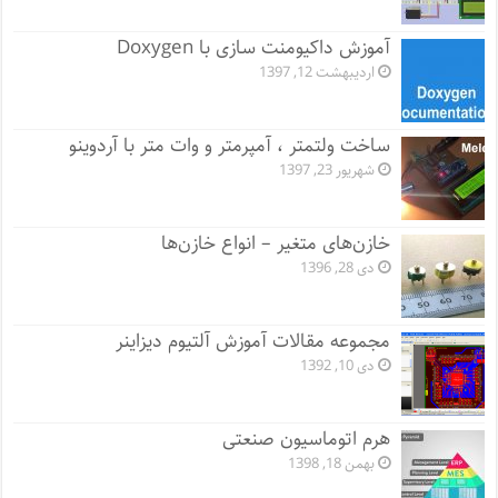
آموزش داکیومنت سازی با Doxygen
اردیبهشت 12, 1397
ساخت ولتمتر ، آمپرمتر و وات متر با آردوینو
شهریور 23, 1397
خازن‌های متغیر – انواع خازن‌ها
دی 28, 1396
مجموعه مقالات آموزش آلتیوم دیزاینر
دی 10, 1392
هرم اتوماسیون صنعتی
بهمن 18, 1398