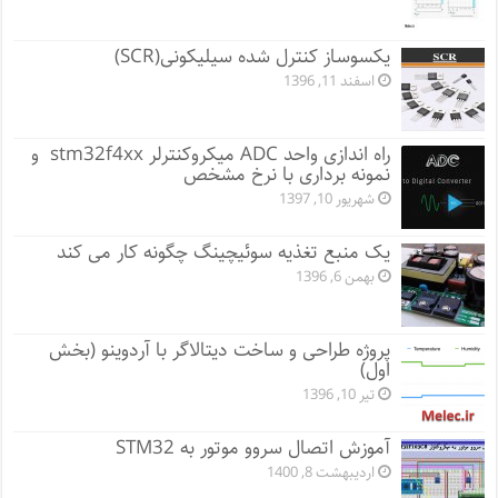
یکسوساز کنترل شده سیلیکونی(SCR)
اسفند 11, 1396
راه اندازی واحد ADC میکروکنترلر stm32f4xx و
نمونه برداری با نرخ مشخص
شهریور 10, 1397
یک منبع تغذیه سوئیچینگ چگونه کار می کند
بهمن 6, 1396
پروژه طراحی و ساخت دیتالاگر با آردوینو (بخش
اول)
تیر 10, 1396
آموزش اتصال سروو موتور به STM32
اردیبهشت 8, 1400