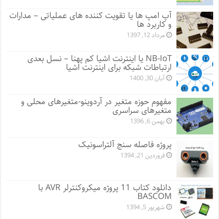
آپ امپ ها یا تقویت کننده های عملیاتی – مدارات
و کاربرد ها
مرداد 12, 1397
NB-IoT یا اینترنت اشیا کم پهنا – نسل بعدی
ارتباطات شبکه برای اینترنت اشیا
آبان 30, 1400
مفهوم حوزه متغیر در آردوینو-متغیرهای محلی و
متغیرهای سراسری
بهمن 6, 1396
پروژه فاصله سنج آلتراسونیک
فروردین 21, 1394
دانلود کتاب 11 پروژه میکروکنترلر AVR با
BASCOM
شهریور 5, 1394