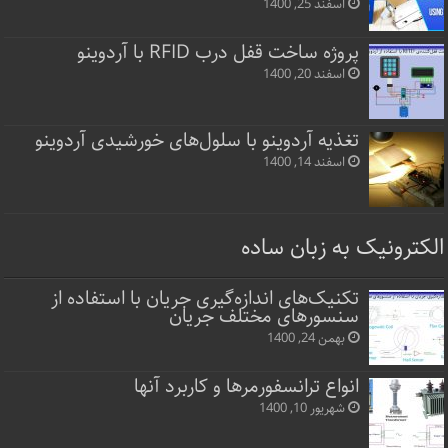
اسفند 25, 1400
پروژه ساخت قفل‌ درب RFID با آردوینو
اسفند 20, 1400
تغذیه آردوینو با سلول‌های خورشیدی آردوینو
اسفند 14, 1400
الکترونیک به زبان ساده
تکنیک‌های اندازه‌گیری جریان با استفاده از
سنسورهای مختلف جریان
بهمن 24, 1400
انواع ترانسفورمرها و کاربرد آنها
شهریور 10, 1400