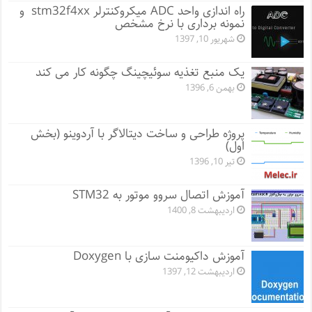
راه اندازی واحد ADC میکروکنترلر stm32f4xx و
نمونه برداری با نرخ مشخص
شهریور 10, 1397
یک منبع تغذیه سوئیچینگ چگونه کار می کند
بهمن 6, 1396
پروژه طراحی و ساخت دیتالاگر با آردوینو (بخش
اول)
تیر 10, 1396
آموزش اتصال سروو موتور به STM32
اردیبهشت 8, 1400
آموزش داکیومنت سازی با Doxygen
اردیبهشت 12, 1397