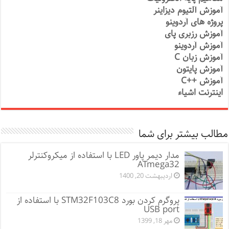
آموزش آلتیوم دیزاینر
پروژه های آردوینو
آموزش رزبری پای
آموزش آردوینو
آموزش زبان C
آموزش پایتون
آموزش ++C
اینترنت اشیاء
مطالب بیشتر برای شما
مدار دیمر پاور LED با استفاده از میکروکنترلر
ATmega32
اردیبهشت 20, 1400
پروگرم کردن بورد STM32F103C8 با استفاده از
USB port
مهر 18, 1399