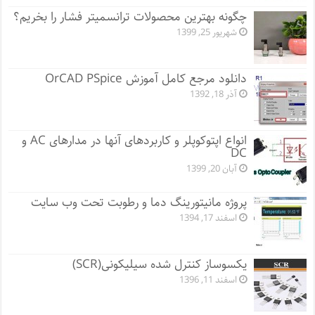
چگونه بهترین محصولات ترانسمیتر فشار را بخریم؟
شهریور 25, 1399
دانلود مرجع کامل آموزش OrCAD PSpice
آذر 18, 1392
انواع اپتوکوپلر و کاربردهای آنها در مدارهای AC و
DC
آبان 20, 1399
پروژه مانيتورينگ دما و رطوبت تحت وب سایت
اسفند 17, 1394
یکسوساز کنترل شده سیلیکونی(SCR)
اسفند 11, 1396