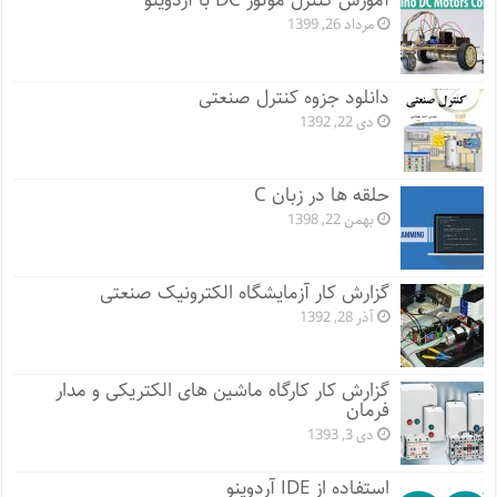
آموزش کنترل موتور DC با آردوینو
مرداد 26, 1399
دانلود جزوه کنترل صنعتی
دی 22, 1392
حلقه ها در زبان C
بهمن 22, 1398
گزارش کار آزمایشگاه الکترونیک صنعتی
آذر 28, 1392
گزارش کار کارگاه ماشین های الکتریکی و مدار
فرمان
دی 3, 1393
استفاده از IDE آردوینو