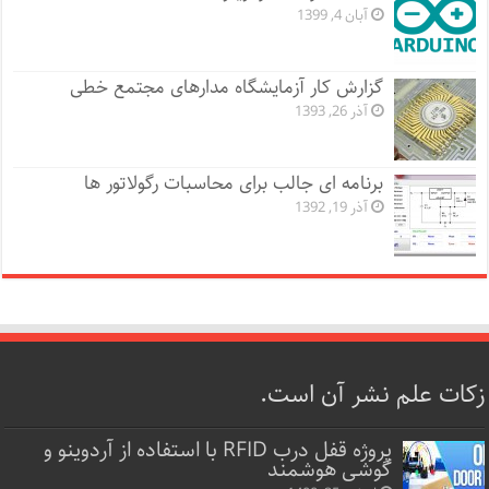
آبان 4, 1399
گزارش کار آزمایشگاه مدارهای مجتمع خطی
آذر 26, 1393
برنامه ای جالب برای محاسبات رگولاتور ها
آذر 19, 1392
زکات علم نشر آن است.
پروژه قفل‌ درب RFID با استفاده از آردوینو و
گوشی هوشمند