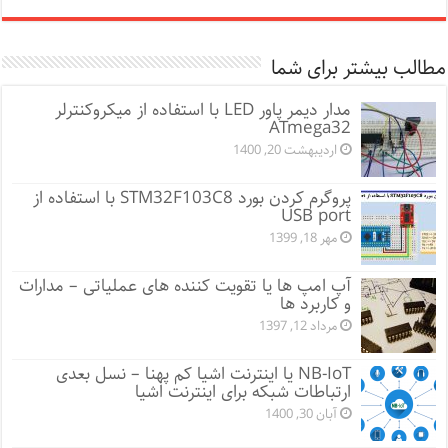
مطالب بیشتر برای شما
مدار دیمر پاور LED با استفاده از میکروکنترلر
ATmega32
اردیبهشت 20, 1400
پروگرم کردن بورد STM32F103C8 با استفاده از
USB port
مهر 18, 1399
آپ امپ ها یا تقویت کننده های عملیاتی – مدارات
و کاربرد ها
مرداد 12, 1397
NB-IoT یا اینترنت اشیا کم پهنا – نسل بعدی
ارتباطات شبکه برای اینترنت اشیا
آبان 30, 1400