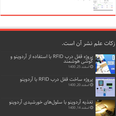
زکات علم نشر آن است.
پروژه قفل‌ درب RFID با استفاده از آردوینو و
گوشی هوشمند
اسفند 25, 1400
پروژه ساخت قفل‌ درب RFID با آردوینو
اسفند 20, 1400
تغذیه آردوینو با سلول‌های خورشیدی آردوینو
اسفند 14, 1400