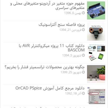
مفهوم حوزه متغیر در آردوینو-متغیرهای محلی و
متغیرهای سراسری
بهمن 6, 1396
پروژه فاصله سنج آلتراسونیک
فروردین 21, 1394
دانلود کتاب 11 پروژه میکروکنترلر AVR با
BASCOM
شهریور 5, 1394
چگونه بهترین محصولات ترانسمیتر فشار را بخریم؟
شهریور 25, 1399
دانلود مرجع کامل آموزش OrCAD PSpice
آذر 18, 1392