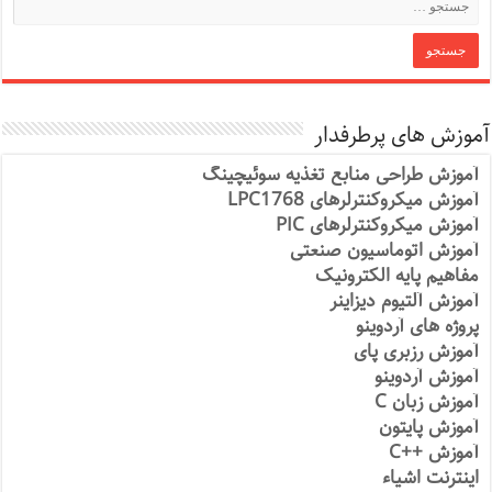
آموزش های پرطرفدار
آموزش طراحی منابع تغذیه سوئیچینگ
آموزش میکروکنترلرهای LPC1768
آموزش میکروکنترلرهای PIC
آموزش اتوماسیون صنعتی
مفاهیم پایه الکترونیک
آموزش آلتیوم دیزاینر
پروژه های آردوینو
آموزش رزبری پای
آموزش آردوینو
آموزش زبان C
آموزش پایتون
آموزش ++C
اینترنت اشیاء