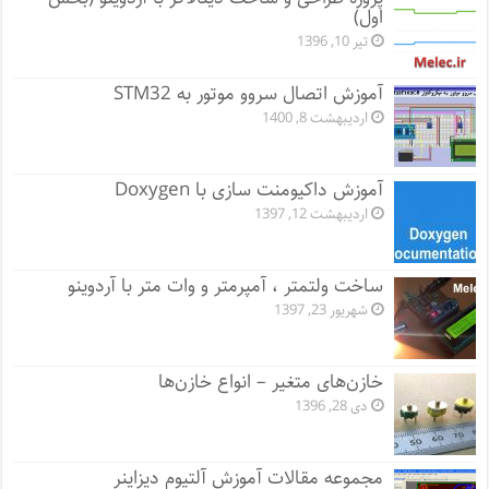
اول)
تیر 10, 1396
آموزش اتصال سروو موتور به STM32
اردیبهشت 8, 1400
آموزش داکیومنت سازی با Doxygen
اردیبهشت 12, 1397
ساخت ولتمتر ، آمپرمتر و وات متر با آردوینو
شهریور 23, 1397
خازن‌های متغیر – انواع خازن‌ها
دی 28, 1396
مجموعه مقالات آموزش آلتیوم دیزاینر