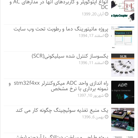
انواع اپتوکوپلر و کاربردهای آنها در مدارهای AC و
DC
آبان 20, 1399
پروژه مانيتورينگ دما و رطوبت تحت وب سایت
اسفند 17, 1394
یکسوساز کنترل شده سیلیکونی(SCR)
اسفند 11, 1396
راه اندازی واحد ADC میکروکنترلر stm32f4xx و
نمونه برداری با نرخ مشخص
شهریور 10, 1397
یک منبع تغذیه سوئیچینگ چگونه کار می کند
بهمن 6, 1396
پروژه طراحی و ساخت دیتالاگر با آردوینو (بخش