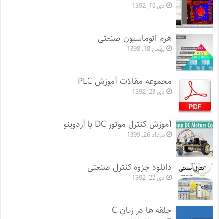
دی 10, 1392
هرم اتوماسیون صنعتی
بهمن 18, 1398
مجموعه مقالات آموزش PLC
دی 23, 1392
آموزش کنترل موتور DC با آردوینو
مرداد 26, 1399
دانلود جزوه کنترل صنعتی
دی 22, 1392
حلقه ها در زبان C