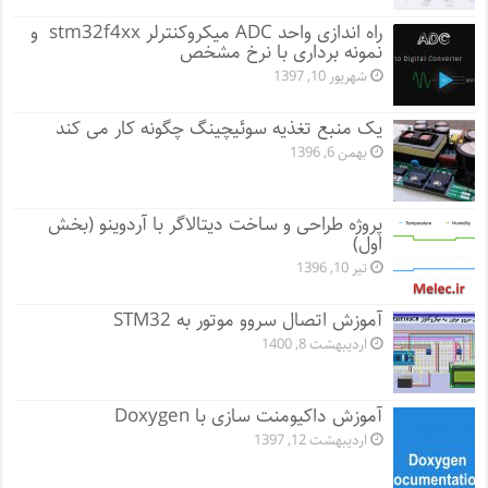
راه اندازی واحد ADC میکروکنترلر stm32f4xx و
نمونه برداری با نرخ مشخص
شهریور 10, 1397
یک منبع تغذیه سوئیچینگ چگونه کار می کند
بهمن 6, 1396
پروژه طراحی و ساخت دیتالاگر با آردوینو (بخش
اول)
تیر 10, 1396
آموزش اتصال سروو موتور به STM32
اردیبهشت 8, 1400
آموزش داکیومنت سازی با Doxygen
اردیبهشت 12, 1397