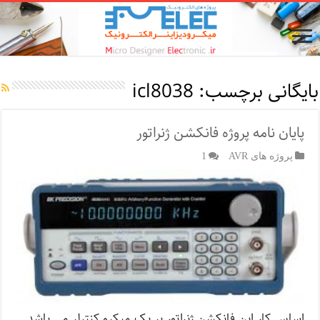
بایگانی برچسب:
icl8038
پایان نامه پروژه فانکشن ژنراتور
پروژه های AVR
1
اساس کار این فانكشن ژنراتور بر یک میکرو کنترلر می باشد