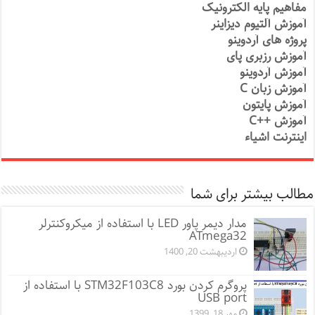
مفاهیم پایه الکترونیک
آموزش آلتیوم دیزاینر
پروژه های آردوینو
آموزش رزبری پای
آموزش آردوینو
آموزش زبان C
آموزش پایتون
آموزش ++C
اینترنت اشیاء
مطالب بیشتر برای شما
مدار دیمر پاور LED با استفاده از میکروکنترلر
ATmega32
اردیبهشت 20, 1400
پروگرم کردن بورد STM32F103C8 با استفاده از
USB port
مهر 18, 1399