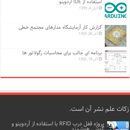
استفاده از IDE آردوینو
آبان 4, 1399
گزارش کار آزمایشگاه مدارهای مجتمع خطی
آذر 26, 1393
برنامه ای جالب برای محاسبات رگولاتور ها
آذر 19, 1392
زکات علم نشر آن است.
پروژه قفل‌ درب RFID با استفاده از آردوینو و
گوشی هوشمند