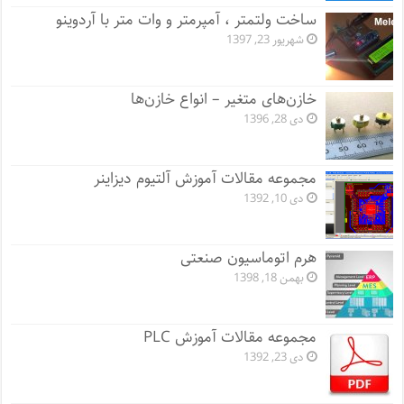
ساخت ولتمتر ، آمپرمتر و وات متر با آردوینو
شهریور 23, 1397
خازن‌های متغیر – انواع خازن‌ها
دی 28, 1396
مجموعه مقالات آموزش آلتیوم دیزاینر
دی 10, 1392
هرم اتوماسیون صنعتی
بهمن 18, 1398
مجموعه مقالات آموزش PLC
دی 23, 1392