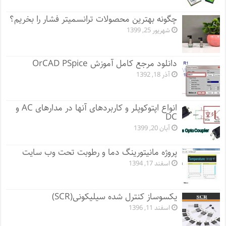
چگونه بهترین محصولات ترانسمیتر فشار را بخریم؟
شهریور 25, 1399
دانلود مرجع کامل آموزش OrCAD PSpice
آذر 18, 1392
انواع اپتوکوپلر و کاربردهای آنها در مدارهای AC و
DC
آبان 20, 1399
پروژه مانيتورينگ دما و رطوبت تحت وب سایت
اسفند 17, 1394
یکسوساز کنترل شده سیلیکونی(SCR)
اسفند 11, 1396