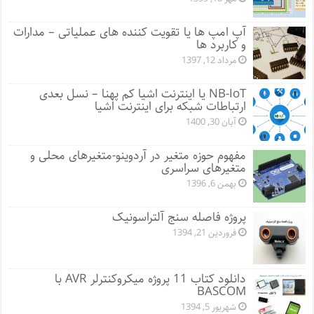
آپ امپ ها یا تقویت کننده های عملیاتی – مدارات
و کاربرد ها
مرداد 12, 1397
NB-IoT یا اینترنت اشیا کم پهنا – نسل بعدی
ارتباطات شبکه برای اینترنت اشیا
آبان 30, 1400
مفهوم حوزه متغیر در آردوینو-متغیرهای محلی و
متغیرهای سراسری
بهمن 6, 1396
پروژه فاصله سنج آلتراسونیک
فروردین 21, 1394
دانلود کتاب 11 پروژه میکروکنترلر AVR با
BASCOM
شهریور 5, 1394