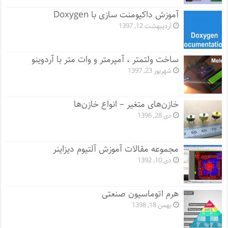
آموزش داکیومنت سازی با Doxygen
اردیبهشت 12, 1397
ساخت ولتمتر ، آمپرمتر و وات متر با آردوینو
شهریور 23, 1397
خازن‌های متغیر – انواع خازن‌ها
دی 28, 1396
مجموعه مقالات آموزش آلتیوم دیزاینر
دی 10, 1392
هرم اتوماسیون صنعتی
بهمن 18, 1398