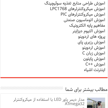
آموزش طراحی منابع تغذیه سوئیچینگ
آموزش میکروکنترلرهای LPC1768
آموزش میکروکنترلرهای PIC
آموزش اتوماسیون صنعتی
مفاهیم پایه الکترونیک
آموزش آلتیوم دیزاینر
پروژه های آردوینو
آموزش رزبری پای
آموزش آردوینو
آموزش زبان C
آموزش پایتون
آموزش ++C
اینترنت اشیاء
مطالب بیشتر برای شما
مدار دیمر پاور LED با استفاده از میکروکنترلر
ATmega32