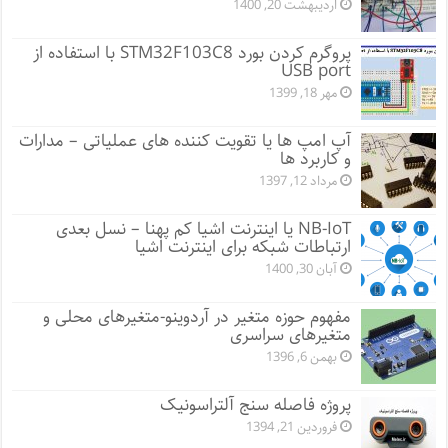
اردیبهشت 20, 1400
پروگرم کردن بورد STM32F103C8 با استفاده از
USB port
مهر 18, 1399
آپ امپ ها یا تقویت کننده های عملیاتی – مدارات
و کاربرد ها
مرداد 12, 1397
NB-IoT یا اینترنت اشیا کم پهنا – نسل بعدی
ارتباطات شبکه برای اینترنت اشیا
آبان 30, 1400
مفهوم حوزه متغیر در آردوینو-متغیرهای محلی و
متغیرهای سراسری
بهمن 6, 1396
پروژه فاصله سنج آلتراسونیک
فروردین 21, 1394