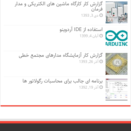
گزارش کار کارگاه ماشین های الکتریکی و مدار
فرمان
دی 3, 1393
استفاده از IDE آردوینو
آبان 4, 1399
گزارش کار آزمایشگاه مدارهای مجتمع خطی
آذر 26, 1393
برنامه ای جالب برای محاسبات رگولاتور ها
آذر 19, 1392