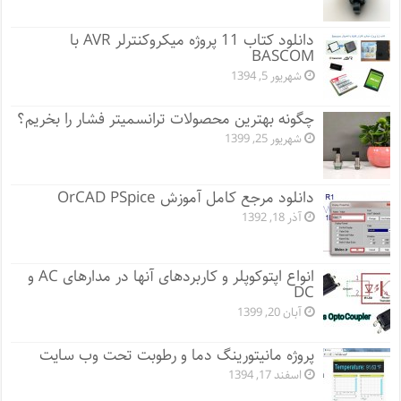
دانلود کتاب 11 پروژه میکروکنترلر AVR با
BASCOM
شهریور 5, 1394
چگونه بهترین محصولات ترانسمیتر فشار را بخریم؟
شهریور 25, 1399
دانلود مرجع کامل آموزش OrCAD PSpice
آذر 18, 1392
انواع اپتوکوپلر و کاربردهای آنها در مدارهای AC و
DC
آبان 20, 1399
پروژه مانيتورينگ دما و رطوبت تحت وب سایت
اسفند 17, 1394