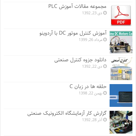
مجموعه مقالات آموزش PLC
دی 23, 1392
آموزش کنترل موتور DC با آردوینو
مرداد 26, 1399
دانلود جزوه کنترل صنعتی
دی 22, 1392
حلقه ها در زبان C
بهمن 22, 1398
گزارش کار آزمایشگاه الکترونیک صنعتی
آذر 28, 1392