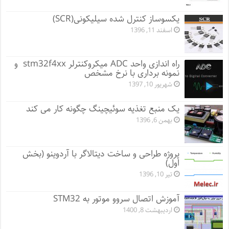
یکسوساز کنترل شده سیلیکونی(SCR)
اسفند 11, 1396
راه اندازی واحد ADC میکروکنترلر stm32f4xx و
نمونه برداری با نرخ مشخص
شهریور 10, 1397
یک منبع تغذیه سوئیچینگ چگونه کار می کند
بهمن 6, 1396
پروژه طراحی و ساخت دیتالاگر با آردوینو (بخش
اول)
تیر 10, 1396
آموزش اتصال سروو موتور به STM32
اردیبهشت 8, 1400